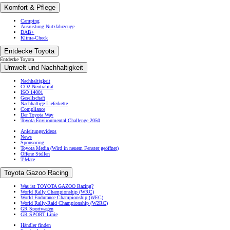
Komfort & Pflege
Camping
Ausrüstung Nutzfahrzeuge
DAB+
Klima-Check
Entdecke Toyota
Entdecke Toyota
Umwelt und Nachhaltigkeit
Nachhaltigkeit
CO2-Neutralität
ISO 14001
Gesellschaft
Nachhaltige Lieferkette
Compliance
Der Toyota Way
Toyota Environmental Challenge 2050
Anleitungsvideos
News
Sponsoring
Toyota Media
(Wird in neuem Fenster geöffnet)
Offene Stellen
T-Mate
Toyota Gazoo Racing
Was ist TOYOTA GAZOO Racing?
World Rally Championship (WRC)
World Endurance Championship (WEC)
World Rally-Raid Championship (W2RC)
GR Sportwagen
GR SPORT Linie
Händler finden