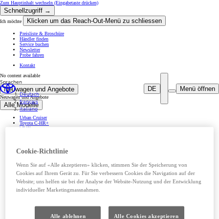
Zum Hauptinhalt wechseln
(Eingabetaste drücken)
Schnellzugriff →
Klicken um das Reach-Out-Menü zu schliessen
Ich möchte
Preisliste & Broschüre
Händler finden
Service buchen
Newsletter
Probe fahren
Kontakt
No content available
Sprachen
DE
Menü öffnen
Neuwagen und Angebote
Deutsch
Neuwagen und Angebote
français
Alle Modelle
italiano
Urban Cruiser
Toyota C-HR+
bZ4X
bZ4X Touring
Hilux
Aygo X
Cookie-Richtlinie
Yaris
Toyota C-HR
Prius Plug-in Hybrid
Wenn Sie auf «Alle akzeptieren» klicken, stimmen Sie der Speicherung von
Corolla
Corolla Touring Sports
Cookies auf Ihrem Gerät zu. Für Sie verbessern Cookies die Navigation auf der
Yaris Cross
Website; uns helfen sie bei der Analyse der Website-Nutzung und der Entwicklung
Corolla Cross
RAV4
individueller Marketingmassnahmen.
Land Cruiser
Mirai
GR Yaris
GR Supra
Proace City Verso
Alle ablehnen
Alle Cookies akzeptieren