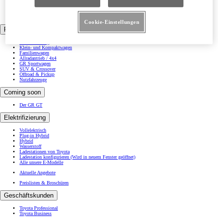
Proace Verso
Proace City
Proace
Proace Max
Cookie-Einstellungen
Fahrzeug-Kategorien
Elektrifizierung
Klein- und Kompaktwagen
Familienwagen
Allradantrieb / 4x4
GR Sportwagen
SUV & Crossover
Offroad & Pickup
Nutzfahrzeuge
Coming soon
Der GR GT
Elektrifizierung
Vollelektrisch
Plug-in Hybrid
Hybrid
Wasserstoff
Ladestationen von Toyota
Ladestation konfigurieren
(Wird in neuem Fenster geöffnet)
Alle unsere E-Modelle
Aktuelle Angebote
Preislisten & Broschüren
Geschäftskunden
Toyota Professional
Toyota Business