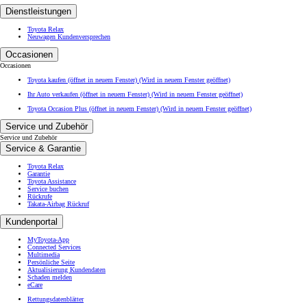
Dienstleistungen
Toyota Relax
Neuwagen Kundenversprechen
Occasionen
Occasionen
Toyota kaufen (öffnet in neuem Fenster)
(Wird in neuem Fenster geöffnet)
Ihr Auto verkaufen (öffnet in neuem Fenster)
(Wird in neuem Fenster geöffnet)
Toyota Occasion Plus (öffnet in neuem Fenster)
(Wird in neuem Fenster geöffnet)
Service und Zubehör
Service und Zubehör
Service & Garantie
Toyota Relax
Garantie
Toyota Assistance
Service buchen
Rückrufe
Takata-Airbag Rückruf
Kundenportal
MyToyota-App
Connected Services
Multimedia
Persönliche Seite
Aktualisierung Kundendaten
Schaden melden
eCare
Rettungsdatenblätter