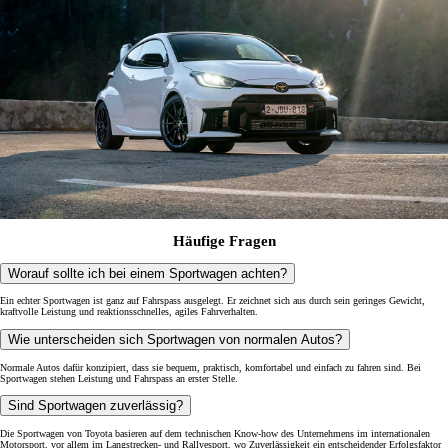
Häufige Fragen
Worauf sollte ich bei einem Sportwagen achten?
Ein echter Sportwagen ist ganz auf Fahrspass ausgelegt. Er zeichnet sich aus durch sein geringes Gewicht,
kraftvolle Leistung und reaktionsschnelles, agiles Fahrverhalten.
Wie unterscheiden sich Sportwagen von normalen Autos?
Normale Autos dafür konzipiert, dass sie bequem, praktisch, komfortabel und einfach zu fahren sind. Bei
Sportwagen stehen Leistung und Fahrspass an erster Stelle.
Sind Sportwagen zuverlässig?
Die Sportwagen von Toyota basieren auf dem technischen Know-how des Unternehmens im internationalen
Motorsport, vor allem im Langstrecken- und Rallyesport, wo Zuverlässigkeit ein entscheidender Erfolgsfaktor