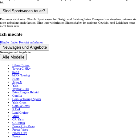
ist.
Sind Sportwagen teuer?
Das muss nicht sein. Obwohl Sportwagen bei Design und Leistung keine Kompromisse eingehen, müssen sie
nicht unbedingt mehr kosten. Eine ihrer wichtigsten Eigenschaften ist geringes Gewicht, und Leichtbau muss
nicht teuer sein.
Ich möchte
Händler finden
Kontakt aufnehmen
Neuwagen und Angebote
Neuwagen und Angebote
Alle Modelle
Urban Cruiser
Toyota C-HR+
bZ4X
bZ4X Touring
Hilux
Aygo X
Yaris
Toyota C-HR
Prius Plug-in Hybrid
Corolla
Corolla Touring Sports
Yaris Cross
Corolla Cross
RAV4
Land Cruiser
Mirai
GR Yaris
GR Supra
Proace City Verso
Proace Verso
Proace City
Proace