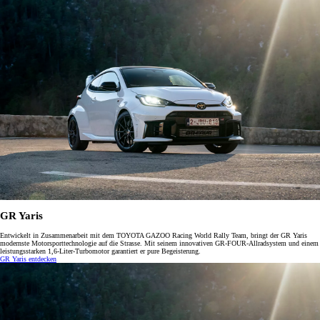
GR Yaris
Entwickelt in Zusammenarbeit mit dem TOYOTA GAZOO Racing World Rally Team, bringt der GR Yaris
modernste Motorsporttechnologie auf die Strasse. Mit seinem innovativen GR-FOUR-Allradsystem und einem
leistungsstarken 1,6-Liter-Turbomotor garantiert er pure Begeisterung.
GR Yaris entdecken