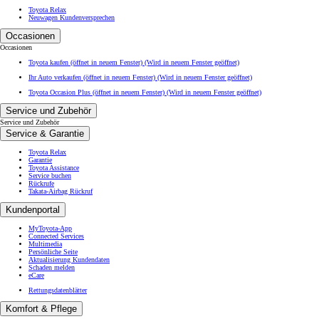
Toyota Relax
Neuwagen Kundenversprechen
Occasionen
Occasionen
Toyota kaufen (öffnet in neuem Fenster)
(Wird in neuem Fenster geöffnet)
Ihr Auto verkaufen (öffnet in neuem Fenster)
(Wird in neuem Fenster geöffnet)
Toyota Occasion Plus (öffnet in neuem Fenster)
(Wird in neuem Fenster geöffnet)
Service und Zubehör
Service und Zubehör
Service & Garantie
Toyota Relax
Garantie
Toyota Assistance
Service buchen
Rückrufe
Takata-Airbag Rückruf
Kundenportal
MyToyota-App
Connected Services
Multimedia
Persönliche Seite
Aktualisierung Kundendaten
Schaden melden
eCare
Rettungsdatenblätter
Komfort & Pflege