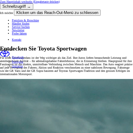
Zum Hauptinhalt wechseln
(Eingabetaste drücken)
Schnellzugriff →
Klicken um das Reach-Out-Menü zu schliessen
Ich möchte
Preisliste & Broschüre
Händler finden
Service buchen
Newsletter
Probe fahren
Kontakt
Entdecken Sie Toyota Sportwagen
Sprachen
Deutsch
Für echte Sportwagenfans ist der Weg wichtiger als das Ziel. Ihre Autos liefern berauschende Leistung und
français
atemberaubende Agilität – für adrenalingeladene Fahrerlebnisse, die in Erinnerung bleiben. Hauptgrund für ihre
Faszination ist die direkte, unmittelbare Verbindung zwischen Mensch und Maschine. Das Auto reagiert präzise
italiano
auf jede Bewegung des Fahrers; Aktion und Reaktion verschmelzen zu einer nahtlosen Bewegung. Fahrzeuge
wie der GR Yaris und der GR Supra basieren auf Toyotas Sportwagen-Tradition und den grossen Erfolgen im
internationalen Motorsport.