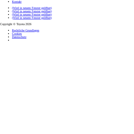
Kontakt
(Wird in neuem Fenster geöffnet)
(Wird in neuem Fenster geöffnet)
(Wird in neuem Fenster geöffnet)
(Wird in neuem Fenster geöffnet)
Copyright © Toyota 2026
Rechtliche Grundlagen
Cookies
Datenschutz