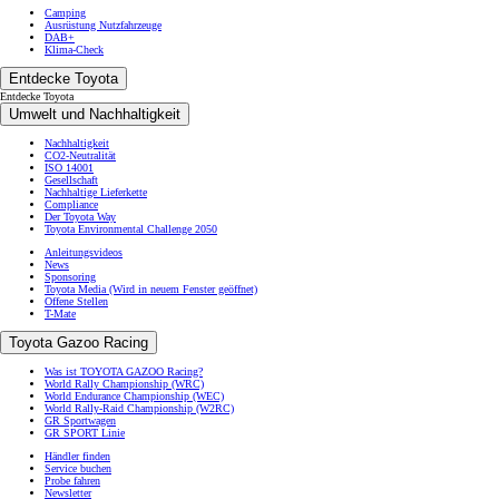
Camping
Ausrüstung Nutzfahrzeuge
DAB+
Klima-Check
Entdecke Toyota
Entdecke Toyota
Umwelt und Nachhaltigkeit
Nachhaltigkeit
CO2-Neutralität
ISO 14001
Gesellschaft
Nachhaltige Lieferkette
Compliance
Der Toyota Way
Toyota Environmental Challenge 2050
Anleitungsvideos
News
Sponsoring
Toyota Media
(Wird in neuem Fenster geöffnet)
Offene Stellen
T-Mate
Toyota Gazoo Racing
Was ist TOYOTA GAZOO Racing?
World Rally Championship (WRC)
World Endurance Championship (WEC)
World Rally-Raid Championship (W2RC)
GR Sportwagen
GR SPORT Linie
Händler finden
Service buchen
Probe fahren
Newsletter