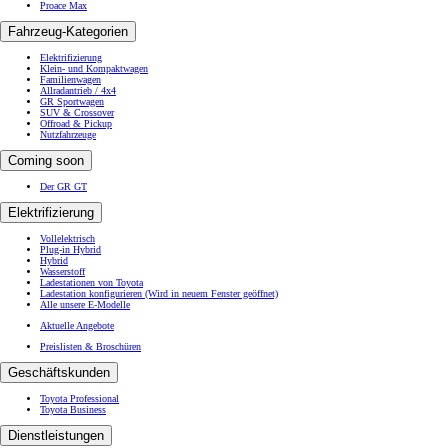
Proace Max
Fahrzeug-Kategorien
Elektrifizierung
Klein- und Kompaktwagen
Familienwagen
Allradantrieb / 4x4
GR Sportwagen
SUV & Crossover
Offroad & Pickup
Nutzfahrzeuge
Coming soon
Der GR GT
Elektrifizierung
Vollelektrisch
Plug-in Hybrid
Hybrid
Wasserstoff
Ladestationen von Toyota
Ladestation konfigurieren
(Wird in neuem Fenster geöffnet)
Alle unsere E-Modelle
Aktuelle Angebote
Preislisten & Broschüren
Geschäftskunden
Toyota Professional
Toyota Business
Dienstleistungen