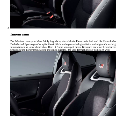
Innenraum
Der Schlüssel zum sportlichen Erfolg liegt darin, dass sich der Fahrer wohlfühlt und die Kontrolle be
Deshalb sind Sportwagen-Cockpits übersichtlich und ergonomisch gestaltet – und zeigen alle wichtig
Informationen an, ohne abzulenken. Der GR Supra verkörpert diesen Gedanken mit einer tiefen Sitzpo
bequemen und körpernahen Sitzen und einem Display, das vom Drehzahlmesser dominiert wird.