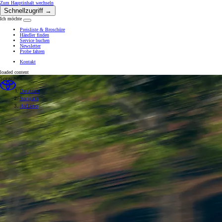
(Eingabetaste drücken)
Zum Hauptinhalt wechseln
Schnellzugriff →
Ich möchte
Klicken um das Reach-Out-Menü zu schliessen
Preisliste & Broschüre
Händler finden
Service buchen
Newsletter
Probe fahren
Kontakt
loaded content
Sprachen
Deutsch
français
italiano