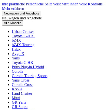
Ihre praktische Persönliche Seite verschafft Ihnen volle Kontrolle.
Mehr erfahren
Neuwagen und Angebote
Neuwagen und Angebote
Alle Modelle
Urban Cruiser
Toyota C-HR+
bZ4X
bZ4X Touring
Hilux
Aygo X
Yaris
Toyota C-HR
Prius Plug-in Hybrid
Corolla
Corolla Touring Sports
Yaris Cross
Corolla Cross
RAV4
Land Cruiser
Mirai
GR Yaris
GR Supra