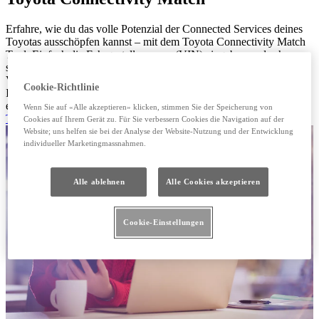
Erfahre, wie du das volle Potenzial der Connected Services deines
Toyotas ausschöpfen kannst – mit dem Toyota Connectivity Match
Tool. Einfach die Fahrgestellnummer (VIN) eingeben und schon
siehst du, welche Remote-Funktionen und Services dir zur
Verfügung stehen: vom Fahrzeugstandort über die Steuerung der
Cookie-Richtlinie
Innenraumtemperatur bis hin zum Start des Ladevorgangs deines
eingesteckten Fahrzeugs – bequem über die MyToyota App.
Wenn Sie auf «Alle akzeptieren» klicken, stimmen Sie der Speicherung von
Tool starten
(Wird in neuem Fenster geöffnet)
Cookies auf Ihrem Gerät zu. Für Sie verbessern Cookies die Navigation auf der
Website; uns helfen sie bei der Analyse der Website-Nutzung und der Entwicklung
individueller Marketingmassnahmen.
Alle ablehnen
Alle Cookies akzeptieren
Cookie-Einstellungen