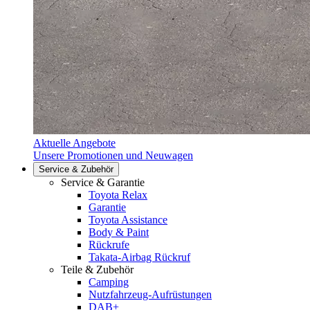
Aktuelle Angebote
Unsere Promotionen und Neuwagen
Service & Zubehör
Service & Garantie
Toyota Relax
Garantie
Toyota Assistance
Body & Paint
Rückrufe
Takata-Airbag Rückruf
Teile & Zubehör
Camping
Nutzfahrzeug-Aufrüstungen
DAB+