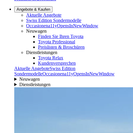
Angebote & Kaufen
Aktuelle Angebote
Swiss Edition Sondermodelle
Occasionen
a11yOpensInNewWindow
Neuwagen
Finden Sie Ihren Toyota
Toyota Professional
Preislisten & Broschüren
Dienstleistungen
Toyota Relax
Kundenversprechen
Aktuelle Angebote
Swiss Edition
Sondermodelle
Occasionen
a11yOpensInNewWindow
Neuwagen
Dienstleistungen