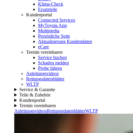
Klima-Check
Ersatzteile
Kundenportal
Connected Services
MyToyota App
Multimedia
Persönliche Seite
Aktualisierung Kundendaten
eCare
Termin vereinbaren
Service buchen
Schaden melden
Probe fahren
Anleitungsvideos
Rettungsdatenblätter
WLTP
Service & Garantie
Teile & Zubehör
Kundenportal
Termin vereinbaren
Anleitungsvideos
Rettungsdatenblätter
WLTP