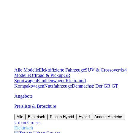
Alle Modelle
Elektrifizierte Fahrzeuge
SUV & Crossover
4x4
Modelle
Offroad & Pickup
GR
Sportwagen
Familienwagen
Klein- und
Kompaktwagen
Nutzfahrzeuge
Demnächst: Der GR GT
Angebote
Preisliste & Broschüre
Alle
Elektrisch
Plug-in Hybrid
Hybrid
Andere Antriebe
Urban Cruiser
Elektrisch