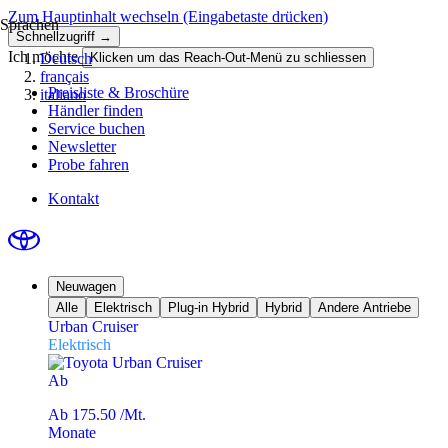
Zum Hauptinhalt wechseln
(Eingabetaste drücken)
Sprachen
Schnellzugriff →
Ich möchte
Deutsch
Klicken um das Reach-Out-Menü zu schliessen
français
Preisliste & Broschüre
italiano
Händler finden
Service buchen
Newsletter
Probe fahren
Kontakt
Neuwagen
Alle
Elektrisch
Plug-in Hybrid
Hybrid
Andere Antriebe
Urban Cruiser
Elektrisch
Ab
Ab 175.50 /Mt.
Monate