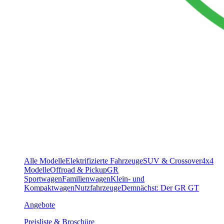
Alle Modelle
Elektrifizierte Fahrzeuge
SUV & Crossover
4x4
Modelle
Offroad & Pickup
GR
Sportwagen
Familienwagen
Klein- und
Kompaktwagen
Nutzfahrzeuge
Demnächst: Der GR GT
Angebote
Preisliste & Broschüre