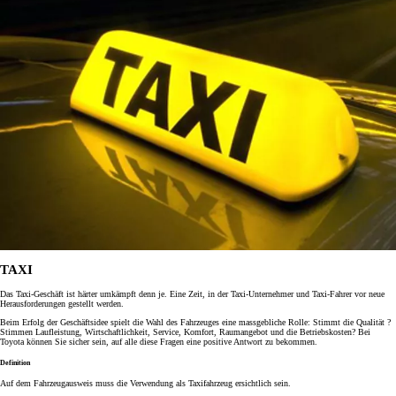
TAXI
Das Taxi-Geschäft ist härter umkämpft denn je. Eine Zeit, in der Taxi-Unternehmer und Taxi-Fahrer vor neue
Herausforderungen gestellt werden.
Beim Erfolg der Geschäftsidee spielt die Wahl des Fahrzeuges eine massgebliche Rolle: Stimmt die Qualität ?
Stimmen Laufleistung, Wirtschaftlichkeit, Service, Komfort, Raumangebot und die Betriebskosten? Bei
Toyota können Sie sicher sein, auf alle diese Fragen eine positive Antwort zu bekommen.
Definition
Auf dem Fahrzeugausweis muss die Verwendung als Taxifahrzeug ersichtlich sein.