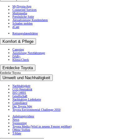
MyToyota-App
Connected Services
Multimedia
Persönliche Seite
Aktualisierung Kundendaten
Schaden melden
eCare
Rettungsdatenblätter
Komfort & Pflege
Camping
Ausrüstung Nutzfahrzeuge
DAB+
Klima-Check
Entdecke Toyota
Entdecke Toyota
Umwelt und Nachhaltigkeit
Nachhaltigkeit
CO2-Neutralität
ISO 14001
Gesellschaft
Nachhaltige Lieferkette
Compliance
Der Toyota Way
Toyota Environmental Challenge 2050
Anleitungsvideos
News
Sponsoring
Toyota Media
(Wird in neuem Fenster geöffnet)
Offene Stellen
T-Mate