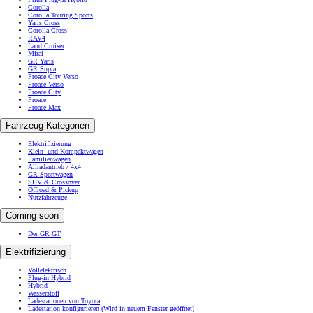
Corolla
Corolla Touring Sports
Yaris Cross
Corolla Cross
RAV4
Land Cruiser
Mirai
GR Yaris
GR Supra
Proace City Verso
Proace Verso
Proace City
Proace
Proace Max
Fahrzeug-Kategorien
Elektrifizierung
Klein- und Kompaktwagen
Familienwagen
Allradantrieb / 4x4
GR Sportwagen
SUV & Crossover
Offroad & Pickup
Nutzfahrzeuge
Coming soon
Der GR GT
Elektrifizierung
Vollelektrisch
Plug-in Hybrid
Hybrid
Wasserstoff
Ladestationen von Toyota
Ladestation konfigurieren
(Wird in neuem Fenster geöffnet)