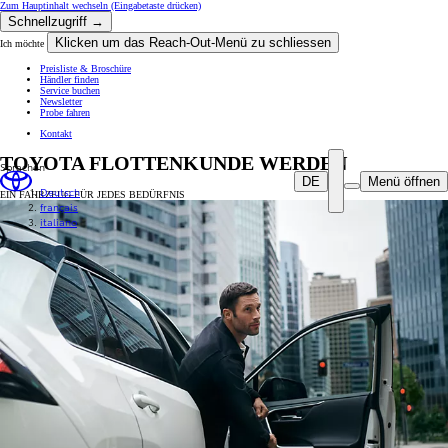
Zum Hauptinhalt wechseln
(Eingabetaste drücken)
Schnellzugriff →
Klicken um das Reach-Out-Menü zu schliessen
Ich möchte
Preisliste & Broschüre
Händler finden
Service buchen
Newsletter
Probe fahren
Kontakt
TOYOTA FLOTTENKUNDE WERDEN
Sprachen
DE
Menü öffnen
Deutsch
EIN FAHRZEUG FÜR JEDES BEDÜRFNIS
français
italiano