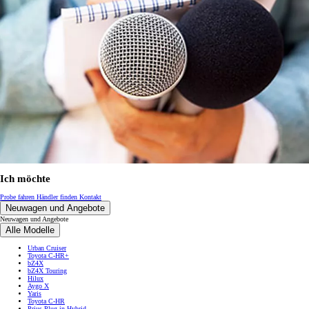
Ich möchte
Probe fahren
Händler finden
Kontakt
Neuwagen und Angebote
Neuwagen und Angebote
Alle Modelle
Urban Cruiser
Toyota C-HR+
bZ4X
bZ4X Touring
Hilux
Aygo X
Yaris
Toyota C-HR
Prius Plug-in Hybrid