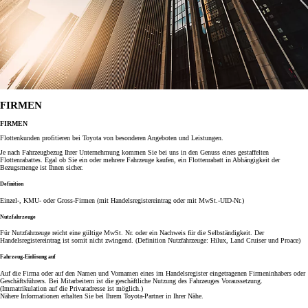
FIRMEN
FIRMEN
Flottenkunden profitieren bei Toyota von besonderen Angeboten und Leistungen.
Je nach Fahrzeugbezug Ihrer Unternehmung kommen Sie bei uns in den Genuss eines gestaffelten
Flottenrabattes. Egal ob Sie ein oder mehrere Fahrzeuge kaufen, ein Flottenrabatt in Abhängigkeit der
Bezugsmenge ist Ihnen sicher.
Definition
Einzel-, KMU- oder Gross-Firmen (mit Handelsregistereintrag oder mit MwSt.-UID-Nr.)
Nutzfahrzeuge
Für Nutzfahrzeuge reicht eine gültige MwSt. Nr. oder ein Nachweis für die Selbständigkeit. Der
Handelsregistereintrag ist somit nicht zwingend. (Definition Nutzfahrzeuge: Hilux, Land Cruiser und Proace)
Fahrzeug-Einlösung auf
Auf die Firma oder auf den Namen und Vornamen eines im Handelsregister eingetragenen Firmeninhabers oder
Geschäftsführers. Bei Mitarbeitern ist die geschäftliche Nutzung des Fahrzeuges Voraussetzung.
(Immatrikulation auf die Privatadresse ist möglich.)
Nähere Informationen erhalten Sie bei Ihrem Toyota-Partner in Ihrer Nähe.