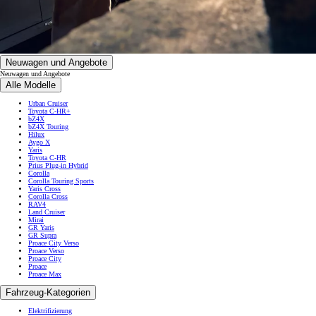
Neuwagen und Angebote
Neuwagen und Angebote
Alle Modelle
Urban Cruiser
Toyota C-HR+
bZ4X
bZ4X Touring
Hilux
Aygo X
Yaris
Toyota C-HR
Prius Plug-in Hybrid
Corolla
Corolla Touring Sports
Yaris Cross
Corolla Cross
RAV4
Land Cruiser
Mirai
GR Yaris
GR Supra
Proace City Verso
Proace Verso
Proace City
Proace
Proace Max
Fahrzeug-Kategorien
Elektrifizierung