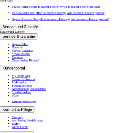
Occasionen
Toyota kaufen (öffnet in neuem Fenster)
(Wird in neuem Fenster geöffnet)
Ihr Auto verkaufen (öffnet in neuem Fenster)
(Wird in neuem Fenster geöffnet)
Toyota Occasion Plus (öffnet in neuem Fenster)
(Wird in neuem Fenster geöffnet)
Service und Zubehör
Service und Zubehör
Service & Garantie
Toyota Relax
Garantie
Toyota Assistance
Service buchen
Rückrufe
Takata-Airbag Rückruf
Kundenportal
MyToyota-App
Connected Services
Multimedia
Persönliche Seite
Aktualisierung Kundendaten
Schaden melden
eCare
Rettungsdatenblätter
Komfort & Pflege
Camping
Ausrüstung Nutzfahrzeuge
DAB+
Klima-Check