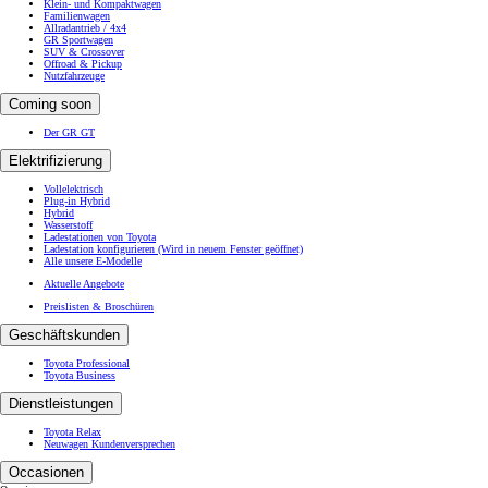
Klein- und Kompaktwagen
Familienwagen
Allradantrieb / 4x4
GR Sportwagen
SUV & Crossover
Offroad & Pickup
Nutzfahrzeuge
Coming soon
Der GR GT
Elektrifizierung
Vollelektrisch
Plug-in Hybrid
Hybrid
Wasserstoff
Ladestationen von Toyota
Ladestation konfigurieren
(Wird in neuem Fenster geöffnet)
Alle unsere E-Modelle
Aktuelle Angebote
Preislisten & Broschüren
Geschäftskunden
Toyota Professional
Toyota Business
Dienstleistungen
Toyota Relax
Neuwagen Kundenversprechen
Occasionen