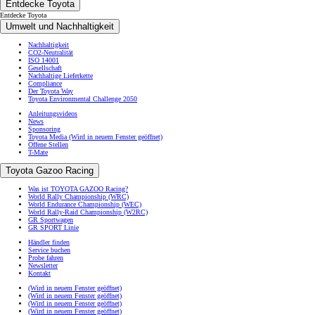
Entdecke Toyota
Entdecke Toyota
Umwelt und Nachhaltigkeit
Nachhaltigkeit
CO2-Neutralität
ISO 14001
Gesellschaft
Nachhaltige Lieferkette
Compliance
Der Toyota Way
Toyota Environmental Challenge 2050
Anleitungsvideos
News
Sponsoring
Toyota Media
(Wird in neuem Fenster geöffnet)
Offene Stellen
T-Mate
Toyota Gazoo Racing
Was ist TOYOTA GAZOO Racing?
World Rally Championship (WRC)
World Endurance Championship (WEC)
World Rally-Raid Championship (W2RC)
GR Sportwagen
GR SPORT Linie
Händler finden
Service buchen
Probe fahren
Newsletter
Kontakt
(Wird in neuem Fenster geöffnet)
(Wird in neuem Fenster geöffnet)
(Wird in neuem Fenster geöffnet)
(Wird in neuem Fenster geöffnet)