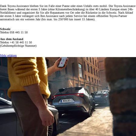
Dank Toyota Assistance bleiben Sie im Falle einer Panne oder eines Unfalls stets mobil. Die Toyota Assistance
bietet Ihnen während der ersten 3 Jahre (ohne Kilometerbeschränkung) in über 40 Ländern Europas einen 24h-
Notfalldienst und organisiert für Sie alle Reparaturen vor Ort oder die Rückreise in die Schweiz. Nach Ablauf
der ersten 3 Jahre verlängert sich Ihre Assistance nach jedem Service bei einem offiziellen Toyota Partner
automatisch um ein weiteres Jahr (bis max. bis 250’000 km innert 15 Jahren).
Schweiz
Telefon 058 445 11 50
Aus dem Ausland
Telefon +41 58 445 11 50
(Gebührenpflichtige Nummer)
Mehr erfahren