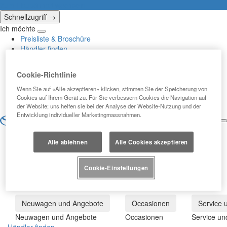
(Eingabetaste
Zum Hauptinhalt wechseln
drücken)
Schnellzugriff →
Ich möchte
Klicken
Preisliste & Broschüre
um
Händler finden
das
Service buchen
Reach-
Newsletter
Cookie-Richtlinie
Out-
Probe fahren
Menü
Wenn Sie auf «Alle akzeptieren» klicken, stimmen Sie der Speicherung von
Kontakt
zu
Cookies auf Ihrem Gerät zu. Für Sie verbessern Cookies die Navigation auf
schliessen
der Website; uns helfen sie bei der Analyse der Website-Nutzung und der
Entwicklung individueller Marketingmassnahmen.
DE
SOMETHING WENT
ö
Alle ablehnen
Alle Cookies akzeptieren
WRONG
Cookie-Einstellungen
Neuwagen und Angebote
Occasionen
Service 
Neuwagen und Angebote
Occasionen
Service un