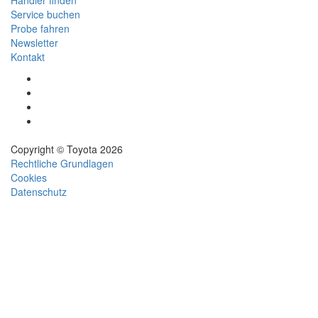
Händler finden
Service buchen
Probe fahren
Newsletter
Kontakt
(Wird
in
(Wird
neuem
in
(Wird
Fenster
neuem
in
(Wird
geöffnet)
Fenster
neuem
in
geöffnet)
Fenster
neuem
Copyright © Toyota 2026
geöffnet)
Fenster
Rechtliche Grundlagen
geöffnet)
Cookies
Datenschutz