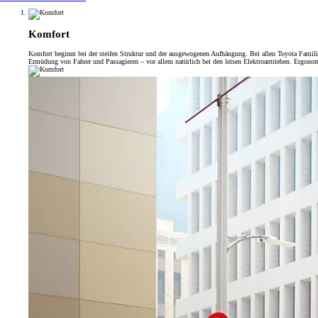
Komfort
Komfort beginnt bei der steifen Struktur und der ausgewogenen Aufhängung. Bei allen Toyota Familie
Ermüdung von Fahrer und Passagieren – vor allem natürlich bei den leisen Elektroantrieben. Ergonom
Ab
Ab 97.50 /Mt.
Monate
Corolla Touring Sports
HYBRID