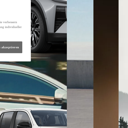
ie verbessern
ung individueller
s akzeptieren