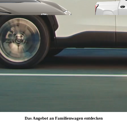
Ab
Ab 234.65 /Mt.
Monate
Yaris Cross
HYBRID
Das Angebot an Familienwagen entdecken