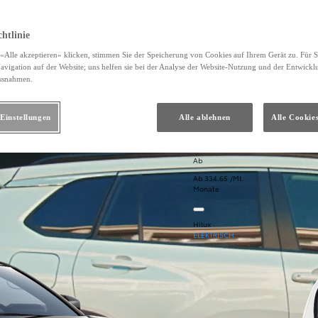
htlinie
«Alle akzeptieren» klicken, stimmen Sie der Speicherung von Cookies auf Ihrem Gerät zu. Für S
avigation auf der Website; uns helfen sie bei der Analyse der Website-Nutzung und der Entwickl
ssnahmen.
Einstellungen
Alle ablehnen
Alle Cookie
Ab
Ab 334.65 /Mt.
Monate
Hilux
ELEKTRISCH