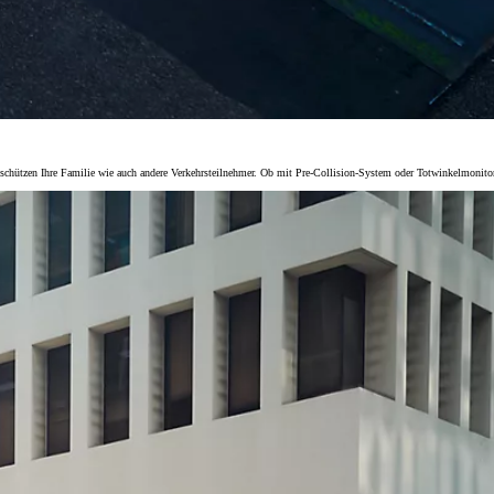
men schützen Ihre Familie wie auch andere Verkehrsteilnehmer. Ob mit Pre-Collision-System oder Totwinkelmonito