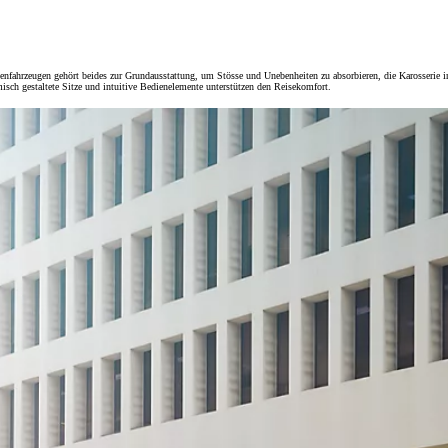
nfahrzeugen gehört beides zur Grundausstattung, um Stösse und Unebenheiten zu absorbieren, die Karosserie in
isch gestaltete Sitze und intuitive Bedienelemente unterstützen den Reisekomfort.
Ab
Ab 78.40 /Mt.
Monate
Corolla Cross
HYBRID