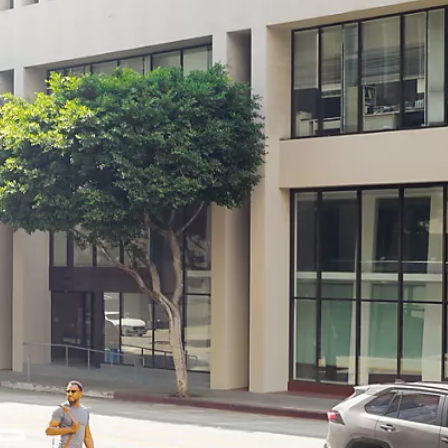
Ab
Ab 201.20 /Mt.
Monate