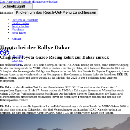
Zum Hauptinhalt wechseln
(Eingabetaste drücken)
Schnellzugriff →
Klicken um das Reach-Out-Menü zu schliessen
Ich möchte
Preisliste & Broschüre
Händler finden
Service buchen
Newsletter
Probe fahren
Kontakt
Toyota bei der Rallye Dakar
Sprachen
Deutsch
Champion Toyota Gazoo Racing kehrt zur Dakar zurück
français
italiano
Der amtierende FIA-World-Rally-Raid-Champion TOYOTA GAZOO Racing ist bereit, seine Titelverteidigung
bei der Eröffnungsrunde der W2RC 2026 zu starten – der Rallye Dakar, dem härtesten Rennen der Welt und
Schauplatz des herausragenden Erfolgs von Toyota im letzten Jahr. Als Beweis für Toyotas Engagement, immer
bessere Autos zu entwickeln und sie im Motorsport an ihre Grenzen zu bringen, kehrt der brandneue DKR GR
Hilux leichter, steifer und stärker zurück als das Modell, das 2025 in den Sanddünen Saudi-Arabiens
triumphierte.
Die Dakar ist der ultimative Test für den überarbeiteten DKR GR Hilux und seine drei Crews. An 15
strapaziösen Tagen vom 3. bis 17. Januar werden sie 5’000 km Zeitetappen in extremer Wüstenhitze sowie
weitere 2’500 km Verbindungsetappen bewältigen. An den beiden härtesten Tagen müssen die Teams zwei
Marathonetappen hintereinander absolvieren, bevor sie neben ihren Fahrzeugen campen und sich nur von
Rationspaketen ernähren.
Die Dakar ist nicht nur die legendärste Rallye-Raid-Veranstaltung – als erste Runde der W2RC-Saison 2026 ist
sie auch eine einmalige Gelegenheit, den fünf Veranstaltungen umfassenden W2RC-Kalender optimal zu
beginnen. Es wird ein epischer Kampf erwartet, wenn TGR um seinen vierten Dakar-Sieg kämpft.