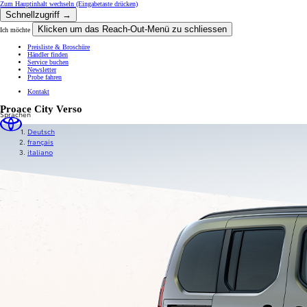
Zum Hauptinhalt wechseln
(Eingabetaste drücken)
Schnellzugriff →
Klicken um das Reach-Out-Menü zu schliessen
Ich möchte
Preisliste & Broschüre
Händler finden
Service buchen
Newsletter
Probe fahren
Kontakt
Proace City Verso
Sprachen
Deutsch
français
italiano