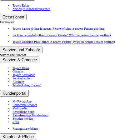
Toyota Relax
Neuwagen Kundenversprechen
Occasionen
Occasionen
Toyota kaufen (öffnet in neuem Fenster)
(Wird in neuem Fenster geöffnet)
Ihr Auto verkaufen (öffnet in neuem Fenster)
(Wird in neuem Fenster geöffnet)
Toyota Occasion Plus (öffnet in neuem Fenster)
(Wird in neuem Fenster geöffnet)
Service und Zubehör
Service und Zubehör
Service & Garantie
Toyota Relax
Garantie
Toyota Assistance
Service buchen
Rückrufe
Takata-Airbag Rückruf
Kundenportal
MyToyota-App
Connected Services
Multimedia
Persönliche Seite
Aktualisierung Kundendaten
Schaden melden
eCare
Rettungsdatenblätter
Komfort & Pflege