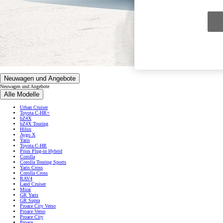
Neuwagen und Angebote
Neuwagen und Angebote
Alle Modelle
Urban Cruiser
Toyota C-HR+
bZ4X
bZ4X Touring
Hilux
Aygo X
Yaris
Toyota C-HR
Prius Plug-in Hybrid
Corolla
Corolla Touring Sports
Yaris Cross
Corolla Cross
RAV4
Land Cruiser
Mirai
GR Yaris
GR Supra
Proace City Verso
Proace Verso
Proace City
Proace