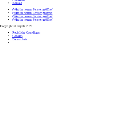
Kontakt
(Wird in neuem Fenster geöffnet)
(Wird in neuem Fenster geöffnet)
(Wird in neuem Fenster geöffnet)
(Wird in neuem Fenster geöffnet)
Copyright © Toyota 2026
Rechtliche Grundlagen
Cookies
Datenschutz