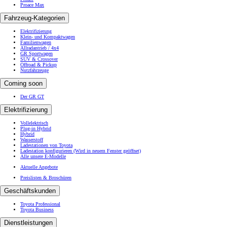
Proace Max
Fahrzeug-Kategorien
Elektrifizierung
Klein- und Kompaktwagen
Familienwagen
Allradantrieb / 4x4
GR Sportwagen
SUV & Crossover
Offroad & Pickup
Nutzfahrzeuge
Coming soon
Der GR GT
Elektrifizierung
Vollelektrisch
Plug-in Hybrid
Hybrid
Wasserstoff
Ladestationen von Toyota
Ladestation konfigurieren
(Wird in neuem Fenster geöffnet)
Alle unsere E-Modelle
Aktuelle Angebote
Preislisten & Broschüren
Geschäftskunden
Toyota Professional
Toyota Business
Dienstleistungen