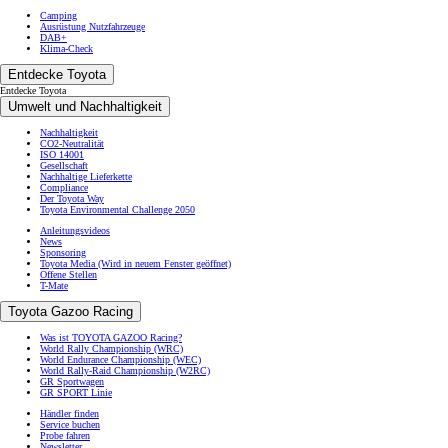
Camping
Ausrüstung Nutzfahrzeuge
DAB+
Klima-Check
Entdecke Toyota
Entdecke Toyota
Umwelt und Nachhaltigkeit
Nachhaltigkeit
CO2-Neutralität
ISO 14001
Gesellschaft
Nachhaltige Lieferkette
Compliance
Der Toyota Way
Toyota Environmental Challenge 2050
Anleitungsvideos
News
Sponsoring
Toyota Media
(Wird in neuem Fenster geöffnet)
Offene Stellen
T-Mate
Toyota Gazoo Racing
Was ist TOYOTA GAZOO Racing?
World Rally Championship (WRC)
World Endurance Championship (WEC)
World Rally-Raid Championship (W2RC)
GR Sportwagen
GR SPORT Linie
Händler finden
Service buchen
Probe fahren
Newsletter