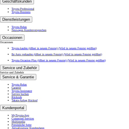
Geschäftskunden
Toyota Professional
Toyota Business
Dienstleistungen
Toyota Relax
Neuwagen Kundenversprechen
Occasionen
Occasionen
Toyota kaufen (öffnet in neuem Fenster)
(Wird in neuem Fenster geöffnet)
Ihr Auto verkaufen (öffnet in neuem Fenster)
(Wird in neuem Fenster geöffnet)
Toyota Occasion Plus (öffnet in neuem Fenster)
(Wird in neuem Fenster geöffnet)
Service und Zubehör
Service und Zubehör
Service & Garantie
Toyota Relax
Garantie
Toyota Assistance
Service buchen
Rückrufe
Takata-Airbag Rückruf
Kundenportal
MyToyota-App
Connected Services
Multimedia
Persönliche Seite
Aktualisierung Kundendaten