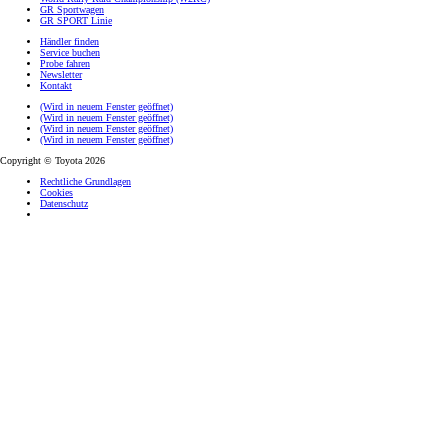
GR Sportwagen
GR SPORT Linie
Händler finden
Service buchen
Probe fahren
Newsletter
Kontakt
(Wird in neuem Fenster geöffnet)
(Wird in neuem Fenster geöffnet)
(Wird in neuem Fenster geöffnet)
(Wird in neuem Fenster geöffnet)
Copyright © Toyota 2026
Rechtliche Grundlagen
Cookies
Datenschutz