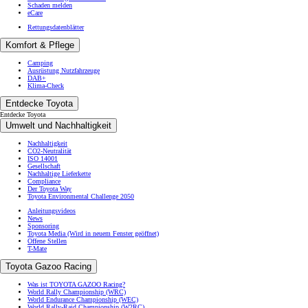
Schaden melden
eCare
Rettungsdatenblätter
Komfort & Pflege
Camping
Ausrüstung Nutzfahrzeuge
DAB+
Klima-Check
Entdecke Toyota
Entdecke Toyota
Umwelt und Nachhaltigkeit
Nachhaltigkeit
CO2-Neutralität
ISO 14001
Gesellschaft
Nachhaltige Lieferkette
Compliance
Der Toyota Way
Toyota Environmental Challenge 2050
Anleitungsvideos
News
Sponsoring
Toyota Media
(Wird in neuem Fenster geöffnet)
Offene Stellen
T-Mate
Toyota Gazoo Racing
Was ist TOYOTA GAZOO Racing?
World Rally Championship (WRC)
World Endurance Championship (WEC)
World Rally-Raid Championship (W2RC)