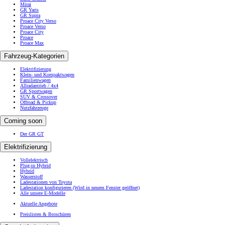
Mirai
GR Yaris
GR Supra
Proace City Verso
Proace Verso
Proace City
Proace
Proace Max
Fahrzeug-Kategorien
Elektrifizierung
Klein- und Kompaktwagen
Familienwagen
Allradantrieb / 4x4
GR Sportwagen
SUV & Crossover
Offroad & Pickup
Nutzfahrzeuge
Coming soon
Der GR GT
Elektrifizierung
Vollelektrisch
Plug-in Hybrid
Hybrid
Wasserstoff
Ladestationen von Toyota
Ladestation konfigurieren
(Wird in neuem Fenster geöffnet)
Alle unsere E-Modelle
Aktuelle Angebote
Preislisten & Broschüren