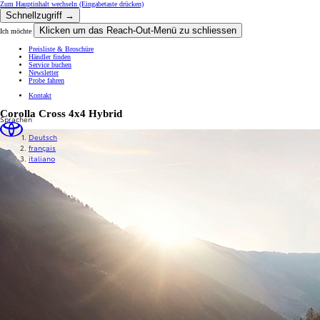
Zum Hauptinhalt wechseln
(Eingabetaste drücken)
Schnellzugriff →
Klicken um das Reach-Out-Menü zu schliessen
Ich möchte
Preisliste & Broschüre
Händler finden
Service buchen
Newsletter
Probe fahren
Kontakt
Corolla Cross 4x4 Hybrid
Sprachen
Deutsch
français
italiano