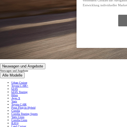
verbessern Cookies die Navigatio
Entwicklung individueller Mark
Neuwagen und Angebote
Neuwagen und Angebote
Alle Modelle
Urban Cruiser
Toyota C-HR+
bZ4X
bZ4X Touring
Hilux
Aygo X
Yaris
Toyota C-HR
Prius Plug-in Hybrid
Corolla
Corolla Touring Sports
Yaris Cross
Corolla Cross
RAV4
Land Cruiser