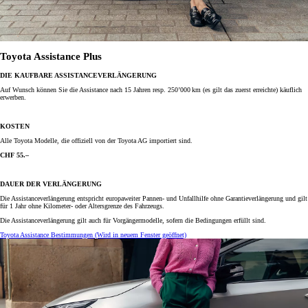
Toyota Assistance Plus
DIE KAUFBARE ASSISTANCEVERLÄNGERUNG
Auf Wunsch können Sie die Assistance nach 15 Jahren resp. 250’000 km (es gilt das zuerst erreichte) käuflich
erwerben.
KOSTEN
Alle Toyota Modelle, die offiziell von der Toyota AG importiert sind.
CHF 55.–
DAUER DER VERLÄNGERUNG
Die Assistanceverlängerung entspricht europaweiter Pannen- und Unfallhilfe ohne Garantieverlängerung und gilt
für 1 Jahr ohne Kilometer- oder Altersgrenze des Fahrzeugs.
Die Assistance­verlängerung gilt auch für Vorgängermodelle, sofern die Bedingungen erfüllt sind.
Toyota Assistance Bestimmungen
(Wird in neuem Fenster geöffnet)