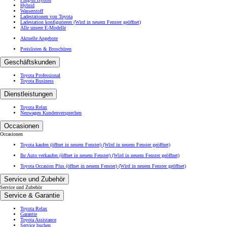
Hybrid
Wasserstoff
Ladestationen von Toyota
Ladestation konfigurieren
(Wird in neuem Fenster geöffnet)
Alle unsere E-Modelle
Aktuelle Angebote
Preislisten & Broschüren
Geschäftskunden
Toyota Professional
Toyota Business
Dienstleistungen
Toyota Relax
Neuwagen Kundenversprechen
Occasionen
Occasionen
Toyota kaufen (öffnet in neuem Fenster)
(Wird in neuem Fenster geöffnet)
Ihr Auto verkaufen (öffnet in neuem Fenster)
(Wird in neuem Fenster geöffnet)
Toyota Occasion Plus (öffnet in neuem Fenster)
(Wird in neuem Fenster geöffnet)
Service und Zubehör
Service und Zubehör
Service & Garantie
Toyota Relax
Garantie
Toyota Assistance
Service buchen