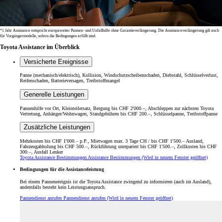
*1 Jahr Assistance entspricht europaweiter Pannen- und Unfallhilfe ohne Garantieverlängerung. Die Assistance­verlängerung gilt auch
für Vorgängermodelle, sofern die Bedingungen erfüllt sind.
Toyota Assistance im Überblick
Versicherte Ereignisse
Panne (mechanisch/elektrisch), Kollision, Windschutzscheibenschaden, Diebstahl, Schlüsselverlust,
Reifenschaden, Batterieversagen, Treibstoffmangel
Generelle Leistungen
Pannenhilfe vor Ort, Kleinteilersatz, Bergung bis CHF 2'000.–, Abschleppen zur nächsten Toyota
Vertretung, Anhänger/Wohnwagen, Standgebühren bis CHF 200.–, Schlüsselpanne, Treibstoffpanne
Zusätzliche Leistungen
Mehrkosten bis CHF 1'000.– p.P., Mietwagen max. 3 Tage CH / bis CHF 1'500.– Ausland,
Fahrzeugabholung bis CHF 500.–, Rückführung unrepariert bis CHF 1'500.–, Zollkosten bis CHF
300.–, Ausfall Lenker
Toyota Assistance Bestimmungen
Assistance Bestimmungen
(Wird in neuem Fenster geöffnet)
Bedingungen für die Assistanceleistung
Bei einem Pannenereignis ist die Toyota Assistance zwingend zu informieren (auch im Ausland),
andernfalls besteht kein Leistungsanspruch.
Pannendienst anrufen
Pannendienst anrufen
(Wird in neuem Fenster geöffnet)