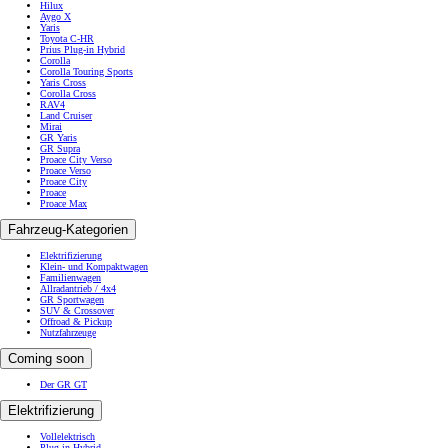
Hilux
Aygo X
Yaris
Toyota C-HR
Prius Plug-in Hybrid
Corolla
Corolla Touring Sports
Yaris Cross
Corolla Cross
RAV4
Land Cruiser
Mirai
GR Yaris
GR Supra
Proace City Verso
Proace Verso
Proace City
Proace
Proace Max
Fahrzeug-Kategorien
Elektrifizierung
Klein- und Kompaktwagen
Familienwagen
Allradantrieb / 4x4
GR Sportwagen
SUV & Crossover
Offroad & Pickup
Nutzfahrzeuge
Coming soon
Der GR GT
Elektrifizierung
Vollelektrisch
Plug-in Hybrid