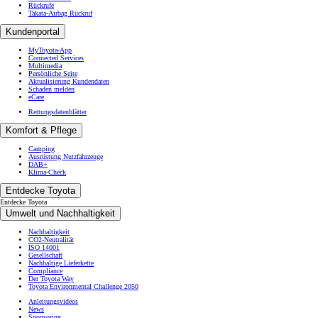
Rückrufe
Takata-Airbag Rückruf
Kundenportal
MyToyota-App
Connected Services
Multimedia
Persönliche Seite
Aktualisierung Kundendaten
Schaden melden
eCare
Rettungsdatenblätter
Komfort & Pflege
Camping
Ausrüstung Nutzfahrzeuge
DAB+
Klima-Check
Entdecke Toyota
Entdecke Toyota
Umwelt und Nachhaltigkeit
Nachhaltigkeit
CO2-Neutralität
ISO 14001
Gesellschaft
Nachhaltige Lieferkette
Compliance
Der Toyota Way
Toyota Environmental Challenge 2050
Anleitungsvideos
News
Sponsoring