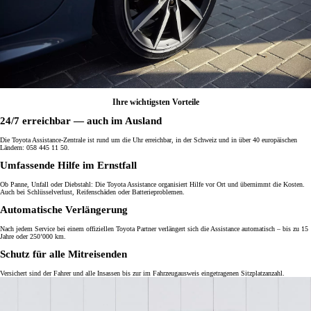
Ihre wichtigsten Vorteile
24/7 erreichbar — auch im Ausland
Die Toyota Assistance-Zentrale ist rund um die Uhr erreichbar, in der Schweiz und in über 40 europäischen
Ländern: 058 445 11 50.
Umfassende Hilfe im Ernstfall
Ob Panne, Unfall oder Diebstahl: Die Toyota Assistance organisiert Hilfe vor Ort und übernimmt die Kosten.
Auch bei Schlüsselverlust, Reifenschäden oder Batterieproblemen.
Automatische Verlängerung
Nach jedem Service bei einem offiziellen Toyota Partner verlängert sich die Assistance automatisch – bis zu 15
Jahre oder 250’000 km.
Schutz für alle Mitreisenden
Versichert sind der Fahrer und alle Insassen bis zur im Fahrzeugausweis eingetragenen Sitzplatzanzahl.