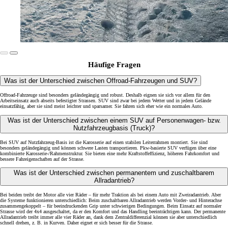
Häufige Fragen
Was ist der Unterschied zwischen Offroad-Fahrzeugen und SUV?
Offroad-Fahrzeuge sind besonders geländegängig und robust. Deshalb eignen sie sich vor allem für den
Arbeitseinsatz auch abseits befestigter Strassen. SUV sind zwar bei jedem Wetter und in jedem Gelände
einsatzfähig, aber sie sind meist leichter und sparsamer. Sie fahren sich eher wie ein normales Auto.
Was ist der Unterschied zwischen einem SUV auf Personenwagen- bzw.
Nutzfahrzeugbasis (Truck)?
Bei SUV auf Nutzfahrzeug-Basis ist die Karosserie auf einen stabilen Leiterrahmen montiert. Sie sind
besonders geländegängig und können schwere Lasten transportieren. Pkw-basierte SUV verfügen über eine
kombinierte Karosserie-/Rahmenstruktur. Sie bieten eine mehr Kraftstoffeffizienz, höheren Fahrkomfort und
bessere Fahreigenschaften auf der Strasse.
Was ist der Unterschied zwischen permanentem und zuschaltbarem
Allradantrieb?
Bei beiden treibt der Motor alle vier Räder – für mehr Traktion als bei einem Auto mit Zweiradantrieb. Aber
die Systeme funktionieren unterschiedlich: Beim zuschaltbaren Allradantrieb werden Vorder- und Hinterachse
zusammengekoppelt – für beeindruckenden Grip unter schwierigen Bedingungen. Beim Einsatz auf normaler
Strasse wird der 4x4 ausgeschaltet, da er den Komfort und das Handling beeinträchtigen kann. Der permanente
Allradantrieb treibt immer alle vier Räder an, dank dem Zentraldifferenzial können sie aber unterschiedlich
schnell drehen, z. B. in Kurven. Daher eignet er sich besser für die Strasse.