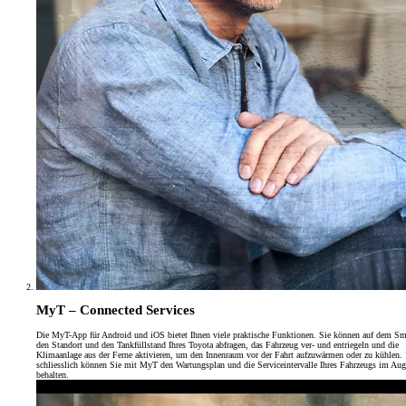
MyT – Connected Services
Die MyT-App für Android und iOS bietet Ihnen viele praktische Funktionen. Sie können auf dem S
den Standort und den Tankfüllstand Ihres Toyota abfragen, das Fahrzeug ver- und entriegeln und die
Klimaanlage aus der Ferne aktivieren, um den Innenraum vor der Fahrt aufzuwärmen oder zu kühlen.
schliesslich können Sie mit MyT den Wartungsplan und die Serviceintervalle Ihres Fahrzeugs im Aug
behalten.