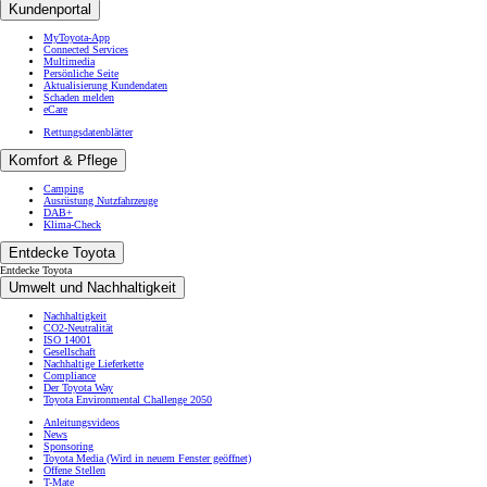
Kundenportal
MyToyota-App
Connected Services
Multimedia
Persönliche Seite
Aktualisierung Kundendaten
Schaden melden
eCare
Rettungsdatenblätter
Komfort & Pflege
Camping
Ausrüstung Nutzfahrzeuge
DAB+
Klima-Check
Entdecke Toyota
Entdecke Toyota
Umwelt und Nachhaltigkeit
Nachhaltigkeit
CO2-Neutralität
ISO 14001
Gesellschaft
Nachhaltige Lieferkette
Compliance
Der Toyota Way
Toyota Environmental Challenge 2050
Anleitungsvideos
News
Sponsoring
Toyota Media
(Wird in neuem Fenster geöffnet)
Offene Stellen
T-Mate