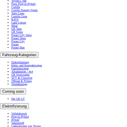
Toyota C-HR
Prius Plug-in Hybrid
Corolla
Corolla Touring Sports
Yaris Cross
Corolla Cross
RAV4
Land Cruiser
Mirai
GR Yaris
GR Supra
Proace City Verso
Proace Verso
Proace City
Proace
Proace Max
Fahrzeug-Kategorien
Elektrifizierung
Klein- und Kompaktwagen
Familienwagen
Allradantrieb / 4x4
GR Sportwagen
SUV & Crossover
Offroad & Pickup
Nutzfahrzeuge
Coming soon
Der GR GT
Elektrifizierung
Vollelektrisch
Plug-in Hybrid
Hybrid
Wasserstoff
Ladestationen von Toyota