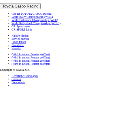
Toyota Gazoo Racing
Was ist TOYOTA GAZOO Racing?
World Rally Championship (WRC)
World Endurance Championship (WEC)
World Rally-Raid Championship (W2RC)
GR Sportwagen
GR SPORT Linie
Händler finden
Service buchen
Probe fahren
Newsletter
Kontakt
(Wird in neuem Fenster geöffnet)
(Wird in neuem Fenster geöffnet)
(Wird in neuem Fenster geöffnet)
(Wird in neuem Fenster geöffnet)
Copyright © Toyota 2026
Rechtliche Grundlagen
Cookies
Datenschutz