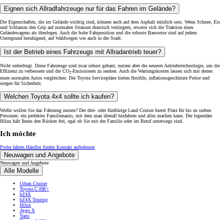
Eignen sich Allradfahrzeuge nur für das Fahren im Gelände?
Die Eigenschaften, die im Gelände wichtig sind, können auch auf dem Asphalt nützlich sein. Wenn Schnee, Eis
und Schlamm den Grip auf normalen Strassen drastisch verringern, erweist sich die Traktion eines
Geländewagens als überlegen. Auch die hohe Fahrposition und die robuste Bauweise sind auf jedem
Untergrund beruhigend, auf Waldwegen wie auch in der Stadt.
Ist der Betrieb eines Fahrzeugs mit Allradantrieb teuer?
Nicht unbedingt. Diese Fahrzeuge sind zwar robust gebaut, nutzen aber die neueste Antriebstechnologie, um die
Effizienz zu verbessern und die CO
-Emissionen zu senken. Auch die Wartungskosten lassen sich mit denen
2
eines normalen Autos vergleichen: Die Toyota Servicepläne bieten flexible, inflationsgeschützte Preise und
sorgen für Sicherheit.
Welchen Toyota 4x4 sollte ich kaufen?
Wofür wollen Sie das Fahrzeug nutzen? Der drei- oder fünftürige Land Cruiser bietet Platz für bis zu sieben
Personen: ein perfektes Familienauto, mit dem man überall hinfahren und alles machen kann. Der legendäre
Hilux hält Ihnen den Rücken frei, egal ob Sie mit der Familie oder im Beruf unterwegs sind.
Ich möchte
Probe fahren
Händler finden
Kontakt aufnehmen
Neuwagen und Angebote
Neuwagen und Angebote
Alle Modelle
Urban Cruiser
Toyota C-HR+
bZ4X
bZ4X Touring
Hilux
Aygo X
Yaris