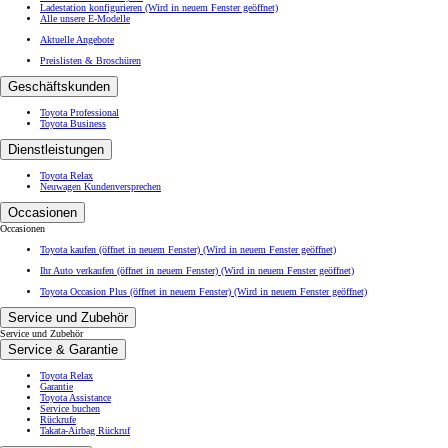
Ladestation konfigurieren
(Wird in neuem Fenster geöffnet)
Alle unsere E-Modelle
Aktuelle Angebote
Preislisten & Broschüren
Geschäftskunden
Toyota Professional
Toyota Business
Dienstleistungen
Toyota Relax
Neuwagen Kundenversprechen
Occasionen
Occasionen
Toyota kaufen (öffnet in neuem Fenster)
(Wird in neuem Fenster geöffnet)
Ihr Auto verkaufen (öffnet in neuem Fenster)
(Wird in neuem Fenster geöffnet)
Toyota Occasion Plus (öffnet in neuem Fenster)
(Wird in neuem Fenster geöffnet)
Service und Zubehör
Service und Zubehör
Service & Garantie
Toyota Relax
Garantie
Toyota Assistance
Service buchen
Rückrufe
Takata-Airbag Rückruf