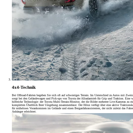
4x4-Technik
Bei Offroad-Fahrten begeben Sie sich oft auf schwieriges Terrain. Im Unterschied zu Autos mit Zweir
sorgt bei den Geländewagen und Pick-ups von Toyota der Allradantrieb für Grip und Traktion. Eine w
hilfreiche Technologie: der Toyota Multi-Terrain-Monitor, der die Bilder mehrerer Live-Kameras zu e
kompletten Überblick Ihrer Umgebung zusammenfasst. Der Hilux verfügt über eine aktive Traktionsk
für müheloses Vorankommen im Gelände und einen Berganfahrassistenten, der nicht zuletzt das Fahr
Anhänger erleichtert.