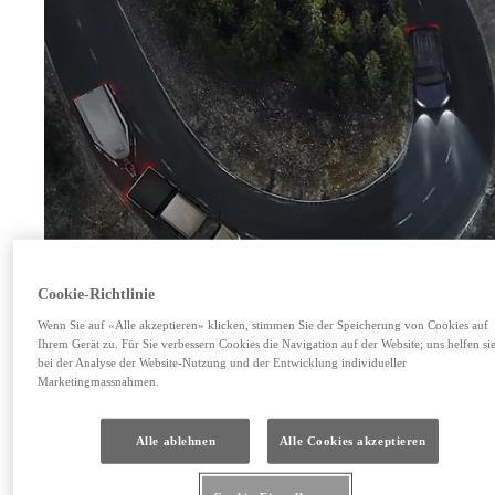
Cookie-Richtlinie
Wenn Sie auf «Alle akzeptieren» klicken, stimmen Sie der Speicherung von Cookies auf
Ihrem Gerät zu. Für Sie verbessern Cookies die Navigation auf der Website; uns helfen si
bei der Analyse der Website-Nutzung und der Entwicklung individueller
Marketingmassnahmen.
Sicherheit – T-Mate
Alle ablehnen
Alle Cookies akzeptieren
Offroadfahrzeuge und Pick-ups von Toyota sind mit vielen aktiven Sicherheitssystemen ausgestattet. 
Collision-System überwacht andere Verkehrsteilnehmer, macht Sie auf mögliche Kollisionen aufmer
aktiviert bei Bedarf die Bremsen. Es verfolgt auch den Verkehr hinter Ihnen und warnt Sie vor mögli