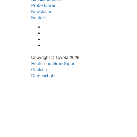
Probe fahren
Newsletter
Kontakt
(Wird
in
(Wird
neuem
in
(Wird
Fenster
neuem
in
(Wird
geöffnet)
Fenster
neuem
in
geöffnet)
Fenster
neuem
Copyright © Toyota 2026
geöffnet)
Fenster
Rechtliche Grundlagen
geöffnet)
Cookies
Datenschutz