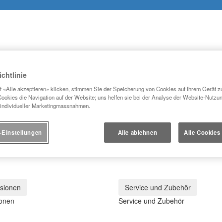
chtlinie
 «Alle akzeptieren» klicken, stimmen Sie der Speicherung von Cookies auf Ihrem Gerät zu
ookies die Navigation auf der Website; uns helfen sie bei der Analyse der Website-Nutzu
 individueller Marketingmassnahmen.
Elektromobilität
Geschäftskunden
Toyota entdecken
T WRONG
-Einstellungen
Alle ablehnen
Alle Cookies
sionen
Service und Zubehör
onen
Service und Zubehör