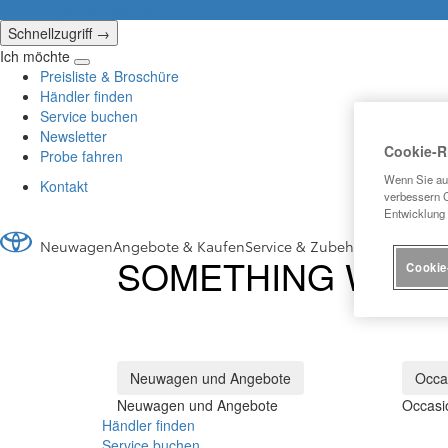
(Eingabetaste
Zum Hauptinhalt wechseln
drücken)
Schnellzugriff →
Ich möchte
Klicken
Preisliste & Broschüre
um
Händler finden
das
Service buchen
Reach-
Newsletter
Out-
Cookie-Ri
Probe fahren
Menü
Wenn Sie auf
Kontakt
zu
verbessern C
schliessen
Entwicklung
Neuwagen
Angebote & Kaufen
Service & Zubehör
Occasionen
SOMETHING WEN
Cookie
Neuwagen und Angebote
Occa
Neuwagen und Angebote
Occasi
Händler finden
Service buchen