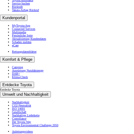
Toyota Assistance
Service buchen
Rückrufe
Takata-Airbag Rückruf
Kundenportal
MyToyota-App
Connected Services
Multimedia
Persönliche Seite
Aktualisierung Kundendaten
Schaden melden
eCare
Rettungsdatenblätter
Komfort & Pflege
Camping
Ausrüstung Nutzfahrzeuge
DAB+
Klima-Check
Entdecke Toyota
Entdecke Toyota
Umwelt und Nachhaltigkeit
Nachhaltigkeit
CO2-Neutralität
ISO 14001
Gesellschaft
Nachhaltige Lieferkette
Compliance
Der Toyota Way
Toyota Environmental Challenge 2050
Anleitungsvideos