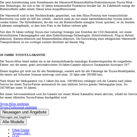
Der neue Antriebsstrang nutzt Kernelemente der Wasserstoff-Brennstoffzellen-Elektrolimousine Toyota Mirai -
eine Technologie, die sich in fast 10 Jahren kommerzieller Produktion bewährt hat. Im Fahrbetrieb erzeugt die
Brennstoffzelle außer reinem Wasser keine Auspuffemissionen.
Der Wasserstoff wird in drei Hochdrucktanks gespeichert, was dem Hilux-Prototyp eine voraussichtliche
Reichweite von mehr als 600 km verleiht - deutlich mehr als mit einem batterieelektrischen System erreicht
werden könnte. Die Hybridbatterie, die den von der Brennstoffzelle erzeugten Strom speichert, ist im hinteren
Laderaum untergebracht, so dass kein Platz in der Kabine verloren geht.
Seit über 20 Jahren verfolgt Toyota eine vielseitige Strategie zum Erreichen der CO2-Neutralität, mit einem
diversifizierten Fahrzeugangebot und allen Elektrifizierungs-Technologien: Hybrid-elektrisch, Plug-in Hybrid-
elektrisch, Batterie-elektrisch und Brennstoffzellen-elektrisch. Die Entwicklung eines erfolgreichen Wasserstoff-
Transportsektors ist ein wichtiger weiterer Abschnitt auf diesem Weg.
10 JAHRE TOYOTA GARANTIE
Der Toyota Hilux bietet zudem ein in der Automobilbranche einmaliges Kundenversprechen für sorgenfreies
Fahren: mit der neuen, gratis serviceaktivierten 10-Jahres-Garantie inklusive Zusatzpacket Assistance 24/7.
Dieses Angebot gilt nicht nur für alle Neufahrzeuge, sondern auch für alle Fahrzeuge der Toyota-Modellpalette,
die bereits auf Schweizer Strassen unterwegs sind (max. 10 Jahre oder 185'000 km).
Nach Ablauf der Werksgarantie von 3 Jahren (bis max. 100’000 km) verlängert sich die Garantie nach jedem
Service bei einem Toyota-Partner automatisch bis zum nächsten Service gemäss Wartungsplan (max. bis
185’000 km innert 10 Jahren).
Bei einem Serviceunterbruch wird die Garantie mit einem Monat Karenzfrist erneut aktiviert, sobald ein Service
bei einem offiziellen Toyota-Partner durchgeführt wird.
Toyota Hilux entdecken
Toyota Professional entdecken
Neuwagen und Angebote
Neuwagen und Angebote
Alle Modelle
Urban Cruiser
Toyota C-HR+
bZ4X