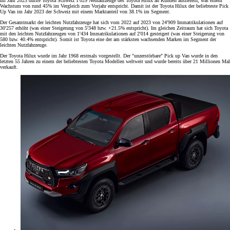
Im Jahr 2023 durfte Toyota Schweiz 1'029 Neufahrzeuge des Toyota Hilux an Kunden ausliefern, was einem
Wachstum von rund 45% im Vergleich zum Vorjahr entspricht. Damit ist der Toyota Hilux der beliebteste Pick
Up Van im Jahr 2023 der Schweiz mit einem Marktanteil von 38.1% im Segment.
Der Gesamtmarkt der leichten Nutzfahrzeuge hat sich vom 2022 auf 2023 von 24'909 Immatrikulationen auf
30'257 erhöht (was einer Steigerung von 5'348 bzw. +21.5% entspricht). Im gleichen Zeitraum hat sich Toyota
mit den leichten Nutzfahrzeugen von 1'434 Immatrikulationen auf 2'014 gesteigert (was einer Steigerung von
580 bzw. 40.4% entspricht). Somit ist Toyota eine der am stärksten wachsenden Marken im Segment der
leichten Nutzfahrzeuge.
Der Toyota Hilux wurde im Jahr 1968 erstmals vorgestellt. Der "unzerstörbare" Pick up Van wurde in den
letzten 55 Jahren zu einem der beliebtesten Toyota Modellen weltweit und wurde bereits über 21 Millionen Mal
verkauft.