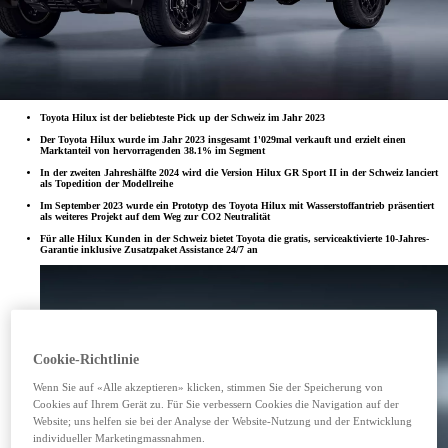
Toyota Hilux ist der beliebteste Pick up der Schweiz im Jahr 2023
Der Toyota Hilux wurde im Jahr 2023 insgesamt 1'029mal verkauft und erzielt einen
Marktanteil von hervorragenden 38.1% im Segment
In der zweiten Jahreshälfte 2024 wird die Version Hilux GR Sport II in der Schweiz lanciert
als Topedition der Modellreihe
Im September 2023 wurde ein Prototyp des Toyota Hilux mit Wasserstoffantrieb präsentiert
als weiteres Projekt auf dem Weg zur CO2 Neutralität
Für alle Hilux Kunden in der Schweiz bietet Toyota die gratis, serviceaktivierte 10-Jahres-
Garantie inklusive Zusatzpaket Assistance 24/7 an
Cookie-Richtlinie
Wenn Sie auf «Alle akzeptieren» klicken, stimmen Sie der Speicherung von
Cookies auf Ihrem Gerät zu. Für Sie verbessern Cookies die Navigation auf der
Website; uns helfen sie bei der Analyse der Website-Nutzung und der Entwicklung
individueller Marketingmassnahmen.