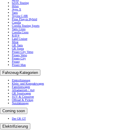
bZ4X Touring
Hilux
Aygo X
Yaris
Toyota C-HR
Prius Plug-in Hybrid
Corolla
Corolla Touring Sports
Yaris Cross
Corolla Cross
RAV4
Land Cruiser
Mirai
GR Yaris
GR Supra
Proace City Verso
Proace Verso
Proace City
Proace
Proace Max
Fahrzeug-Kategorien
Elektrifizierung
Klein- und Kompaktwagen
Familienwagen
Allradantrieb / 4x4
GR Sportwagen
SUV & Crossover
Offroad & Pickup
Nutzfahrzeuge
Coming soon
Der GR GT
Elektrifizierung