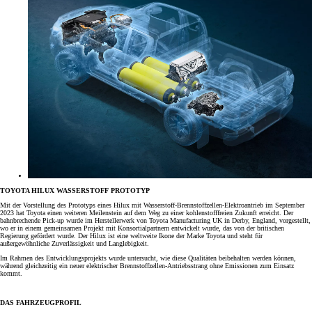
TOYOTA HILUX WASSERSTOFF PROTOTYP
Mit der Vorstellung des Prototyps eines Hilux mit Wasserstoff-Brennstoffzellen-Elektroantrieb im September
2023 hat Toyota einen weiteren Meilenstein auf dem Weg zu einer kohlenstofffreien Zukunft erreicht. Der
bahnbrechende Pick-up wurde im Herstellerwerk von Toyota Manufacturing UK in Derby, England, vorgestellt,
wo er in einem gemeinsamen Projekt mit Konsortialpartnern entwickelt wurde, das von der britischen
Regierung gefördert wurde. Der Hilux ist eine weltweite Ikone der Marke Toyota und steht für
außergewöhnliche Zuverlässigkeit und Langlebigkeit.
Im Rahmen des Entwicklungsprojekts wurde untersucht, wie diese Qualitäten beibehalten werden können,
während gleichzeitig ein neuer elektrischer Brennstoffzellen-Antriebsstrang ohne Emissionen zum Einsatz
kommt.
DAS FAHRZEUGPROFIL