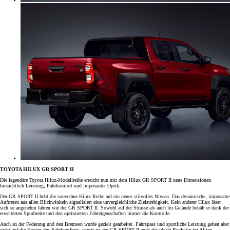
TOYOTA HILUX GR SPORT II
Die legendäre Toyota Hilux-Modellreihe erreicht nun mit dem Hilux GR SPORT II neue Dimensionen
hinsichtlich Leistung, Fahrkomfort und imposanter Optik.
Der GR SPORT II hebt die souveräne Hilux-Reihe auf ein neues stilvolles Niveau. Das dynamische, imposante
Auftreten aus allen Blickwinkeln signalisiert eine unvergleichliche Zielstrebigkeit. Kein anderer Hilux lässt
sich so angenehm fahren wie der GR SPORT II. Sowohl auf der Strasse als auch im Gelände behält er dank der
erweiterten Spurbreite und den optimierten Fahreigenschaften immer die Kontrolle.
Auch an der Federung und den Bremsen wurde gezielt gearbeitet. Fahrspass und sportliche Leistung gehen aber
nicht auf die Kosten des Fahrkomforts; somit ist der GR SPORT II auch der ideale Begleiter im Alltag.