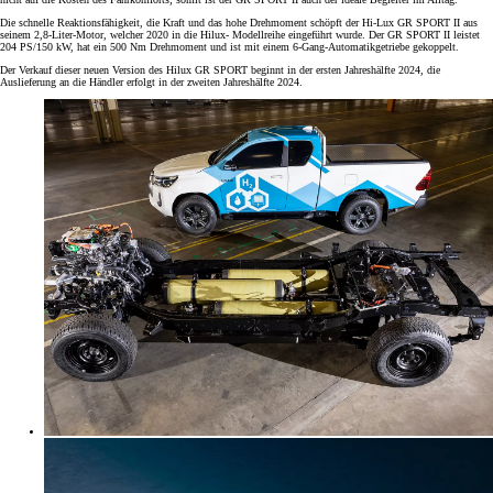
Die schnelle Reaktionsfähigkeit, die Kraft und das hohe Drehmoment schöpft der Hi-Lux GR SPORT II aus
seinem 2,8-Liter-Motor, welcher 2020 in die Hilux- Modellreihe eingeführt wurde. Der GR SPORT II leistet
204 PS/150 kW, hat ein 500 Nm Drehmoment und ist mit einem 6-Gang-Automatikgetriebe gekoppelt.
Der Verkauf dieser neuen Version des Hilux GR SPORT beginnt in der ersten Jahreshälfte 2024, die
Auslieferung an die Händler erfolgt in der zweiten Jahreshälfte 2024.