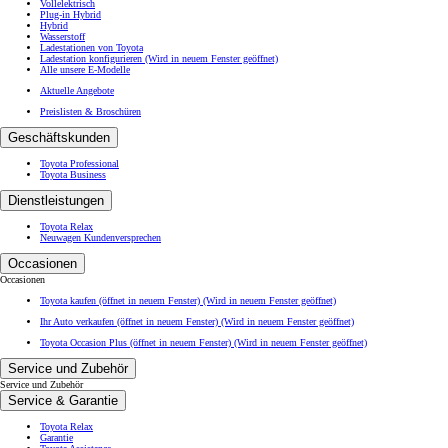
Vollelektrisch
Plug-in Hybrid
Hybrid
Wasserstoff
Ladestationen von Toyota
Ladestation konfigurieren
(Wird in neuem Fenster geöffnet)
Alle unsere E-Modelle
Aktuelle Angebote
Preislisten & Broschüren
Geschäftskunden
Toyota Professional
Toyota Business
Dienstleistungen
Toyota Relax
Neuwagen Kundenversprechen
Occasionen
Occasionen
Toyota kaufen (öffnet in neuem Fenster)
(Wird in neuem Fenster geöffnet)
Ihr Auto verkaufen (öffnet in neuem Fenster)
(Wird in neuem Fenster geöffnet)
Toyota Occasion Plus (öffnet in neuem Fenster)
(Wird in neuem Fenster geöffnet)
Service und Zubehör
Service und Zubehör
Service & Garantie
Toyota Relax
Garantie