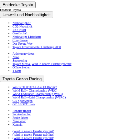
Entdecke Toyota
Entdecke Toyota
Umwelt und Nachhaltigkeit
Nachhaltigkeit
CO2-Neutralität
ISO 14001
Gesellschaft
Nachhaltige Lieferkette
Compliance
Der Toyota Way
Toyota Environmental Challenge 2050
Anleitungsvideos
News
Sponsoring
Toyota Media
(Wird in neuem Fenster geöffnet)
Offene Stellen
T-Mate
Toyota Gazoo Racing
Was ist TOYOTA GAZOO Racing?
World Rally Championship (WRC)
World Endurance Championship (WEC)
World Rally-Raid Championship (W2RC)
GR Sportwagen
GR SPORT Linie
Händler finden
Service buchen
Probe fahren
Newsletter
Kontakt
(Wird in neuem Fenster geöffnet)
(Wird in neuem Fenster geöffnet)
(Wird in neuem Fenster geöffnet)