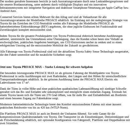
Der modern gestaltete Innenraum besticht je nach Ausstattungsvariante durch neue Lenkraddesignoptionen und
die neueste Bordausstattung, unter anderem durch volldigitale Displays und ein innovatives
Infotainmentsystem mit integrierter Navigation und drahtloser Smartphone-Vernetzung per Apple CarPlay bzw.
Android Auto.
Connected Services bieten echten Mehrwert für den Alltag und sind ab Verkaufsstart für alle
Ausstattungsvarianten der Modellreihe PROACE erhältlich. Im Einklang mit der mehrgleisigen Strategie von
Toyota für das Erreichen der CO2-Neutralität werden alle Fahrzeuge der Modellreihe PROACE als
batteriebetriebene Elektrofahrzeuge (BEV) angeboten, die ohne jegliche Einbussen bei Funktionalität und
Zuverlässigkeit komplett emissionsfrei sind.
Indem Toyota für die gesamte Produktpalette von Toyota Professional elektrisch betriebene Ausführungen
anbietet, unterstreicht das Unternehmen seine Überzeugung, dass die Kunden schon heute eine Vielzahl an
erschwinglichen, praktischen Angeboten benötigen, um CO2-Emissionen rascher zu senken und so einen
erfolgreichen Umstieg auf die emissionsfreie Mobilität der Zukunft zu gewährleisten.
Alle Fahrzeuge von Toyota Professional sind mit der aktuellsten Toyota Safety Sense Technologie ausgestattet,
die den Fahrer unterstützt und für zusätzliche Sicherheit sorgt.
Jetzt neu: Toyota PROACE MAX – Starke Leistung für schwere Aufgaben
Der besonders leistungsstarke PROACE MAX ist als grösstes Fahrzeug der Modellpalette von Toyota
Professional in sechs Ausführungen mit zwei Radständen, drei Längen und drei Höhen für unterschiedlichste
Transportanforderungen erhältlich. In der grössten Ausführung bietet der PROACE MAX Electric ein
Ladevolumen von 17 m³.
Dank der Türen in voller Höhe und einer praktischen quadratischen Laderaumöffnung mit niedriger Schwelle
gestaltet sich das Be- und Entladen sehr unkompliziert und ermöglicht einen einfachen Zugang. Erstmals bei
einem Toyota lassen sich die Türen um 270 Grad öffnen, was für mehr Be- und Entladefreiheit am Bordstein
und einen besseren Zugang zur Fahrerkabine sorgt.
Modernste batterieelektrische Technologie bietet den Komfort emissionsfreien Fahrens mit einer äusserst
praktischen Reichweite von bis zu 420 km (WTLP-Norm).
Die Plattform PROACE MAX ist auch im Bereich der Umbauten führend. Sie steht Garant für die
kompromisslosen Qualitätsstandards von Toyota. Der Transporter ist als Einseitenkipper, Dreiseitenkipper und
als Pritschenfahrzeug erhältlich, mit optionaler Konfiguration von Fahrgestell, Plattform und Doppelkabine mit
zwei Sitzreihen.