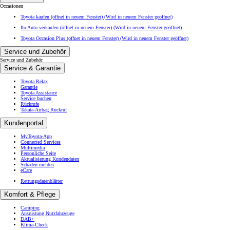
Occasionen
Toyota kaufen (öffnet in neuem Fenster)
(Wird in neuem Fenster geöffnet)
Ihr Auto verkaufen (öffnet in neuem Fenster)
(Wird in neuem Fenster geöffnet)
Toyota Occasion Plus (öffnet in neuem Fenster)
(Wird in neuem Fenster geöffnet)
Service und Zubehör
Service und Zubehör
Service & Garantie
Toyota Relax
Garantie
Toyota Assistance
Service buchen
Rückrufe
Takata-Airbag Rückruf
Kundenportal
MyToyota-App
Connected Services
Multimedia
Persönliche Seite
Aktualisierung Kundendaten
Schaden melden
eCare
Rettungsdatenblätter
Komfort & Pflege
Camping
Ausrüstung Nutzfahrzeuge
DAB+
Klima-Check