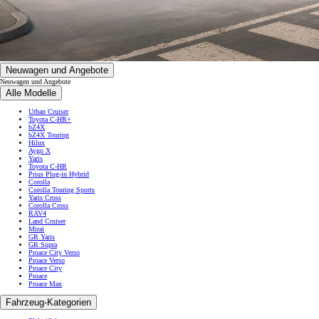
Neuwagen und Angebote
Neuwagen und Angebote
Alle Modelle
Urban Cruiser
Toyota C-HR+
bZ4X
bZ4X Touring
Hilux
Aygo X
Yaris
Toyota C-HR
Prius Plug-in Hybrid
Corolla
Corolla Touring Sports
Yaris Cross
Corolla Cross
RAV4
Land Cruiser
Mirai
GR Yaris
GR Supra
Proace City Verso
Proace Verso
Proace City
Proace
Proace Max
Fahrzeug-Kategorien