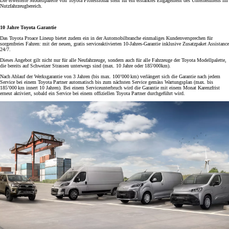
Die erweiterte Modellpalette von Toyota Professional steht für ein erstarktes Engagement des Unternehmens im
Nutzfahrzeugbereich.
10 Jahre Toyota Garantie
Das Toyota Proace Lineup bietet zudem ein in der Automobilbranche einmaliges Kundenversprechen für
sorgenfreies Fahren: mit der neuen, gratis serviceaktivierten 10-Jahres-Garantie inklusive Zusatzpaket Assistance
24/7.
Dieses Angebot gilt nicht nur für alle Neufahrzeuge, sondern auch für alle Fahrzeuge der Toyota Modellpalette,
die bereits auf Schweizer Strassen unterwegs sind (max. 10 Jahre oder 185'000km).
Nach Ablauf der Werksgarantie von 3 Jahren (bis max. 100’000 km) verlängert sich die Garantie nach jedem
Service bei einem Toyota Partner automatisch bis zum nächsten Service gemäss Wartungsplan (max. bis
185’000 km innert 10 Jahren). Bei einem Serviceunterbruch wird die Garantie mit einem Monat Karenzfrist
erneut aktiviert, sobald ein Service bei einem offiziellen Toyota Partner durchgeführt wird.