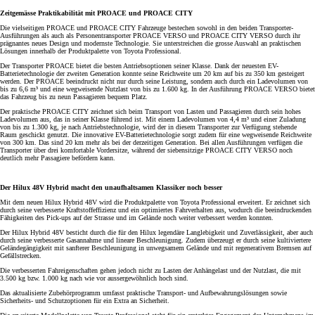
Zeitgemässe Praktikabilität mit PROACE und PROACE CITY
Die vielseitigen PROACE und PROACE CITY Fahrzeuge bestechen sowohl in den beiden Transporter-
Ausführungen als auch als Personentransporter PROACE VERSO und PROACE CITY VERSO durch ihr
prägnantes neues Design und modernste Technologie. Sie unterstreichen die grosse Auswahl an praktischen
Lösungen innerhalb der Produktpalette von Toyota Professional.
Der Transporter PROACE bietet die besten Antriebsoptionen seiner Klasse. Dank der neuesten EV-
Batterietechnologie der zweiten Generation konnte seine Reichweite um 20 km auf bis zu 350 km gesteigert
werden. Der PROACE beeindruckt nicht nur durch seine Leistung, sondern auch durch ein Ladevolumen von
bis zu 6,6 m³ und eine wegweisende Nutzlast von bis zu 1.600 kg. In der Ausführung PROACE VERSO bietet
das Fahrzeug bis zu neun Passagieren bequem Platz.
Der praktische PROACE CITY zeichnet sich beim Transport von Lasten und Passagieren durch sein hohes
Ladevolumen aus, das in seiner Klasse führend ist. Mit einem Ladevolumen von 4,4 m³ und einer Zuladung
von bis zu 1.300 kg, je nach Antriebstechnologie, wird der in diesem Transporter zur Verfügung stehende
Raum geschickt genutzt. Die innovative EV-Batterietechnologie sorgt zudem für eine wegweisende Reichweite
von 300 km. Das sind 20 km mehr als bei der derzeitigen Generation. Bei allen Ausführungen verfügen die
Transporter über drei komfortable Vordersitze, während der siebensitzige PROACE CITY VERSO noch
deutlich mehr Passagiere befördern kann.
Der Hilux 48V Hybrid macht den unaufhaltsamen Klassiker noch besser
Mit dem neuen Hilux Hybrid 48V wird die Produktpalette von Toyota Professional erweitert. Er zeichnet sich
durch seine verbesserte Kraftstoffeffizienz und ein optimiertes Fahrverhalten aus, wodurch die beeindruckenden
Fähigkeiten des Pick-ups auf der Strasse und im Gelände noch weiter verbessert werden konnten.
Der Hilux Hybrid 48V besticht durch die für den Hilux legendäre Langlebigkeit und Zuverlässigkeit, aber auch
durch seine verbesserte Gasannahme und lineare Beschleunigung. Zudem überzeugt er durch seine kultiviertere
Geländegängigkeit mit sanfterer Beschleunigung in unwegsamem Gelände und mit regenerativem Bremsen auf
Gefällstrecken.
Die verbesserten Fahreigenschaften gehen jedoch nicht zu Lasten der Anhängelast und der Nutzlast, die mit
3.500 kg bzw. 1.000 kg nach wie vor aussergewöhnlich hoch sind.
Das aktualisierte Zubehörprogramm umfasst praktische Transport- und Aufbewahrungslösungen sowie
Sicherheits- und Schutzoptionen für ein Extra an Sicherheit.