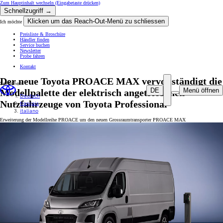
Zum Hauptinhalt wechseln
(Eingabetaste drücken)
Schnellzugriff →
Klicken um das Reach-Out-Menü zu schliessen
Ich möchte
Preisliste & Broschüre
Händler finden
Service buchen
Newsletter
Probe fahren
Kontakt
Der neue Toyota PROACE MAX vervollständigt die
Sprachen
DE
Menü öffnen
Modellpalette der elektrisch angetriebenen
Deutsch
Nutzfahrzeuge von Toyota Professional
français
italiano
Erweiterung der Modellreihe PROACE um den neuen Grossraumtransporter PROACE MAX