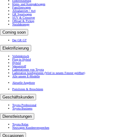
Elektrifizierung
Klein- und Kompaktwagen
Familienwagen
Allradantrieb / 4x4
GR Sportwagen
SUV & Crossover
Offroad & Pickup
Nutzfahrzeuge
Coming soon
Der GR GT
Elektrifizierung
Vollelektrisch
Plug-in Hybrid
Hybrid
Wasserstoff
Ladestationen von Toyota
Ladestation konfigurieren
(Wird in neuem Fenster geöffnet)
Alle unsere E-Modelle
Aktuelle Angebote
Preislisten & Broschüren
Geschäftskunden
Toyota Professional
Toyota Business
Dienstleistungen
Toyota Relax
Neuwagen Kundenversprechen
Occasionen