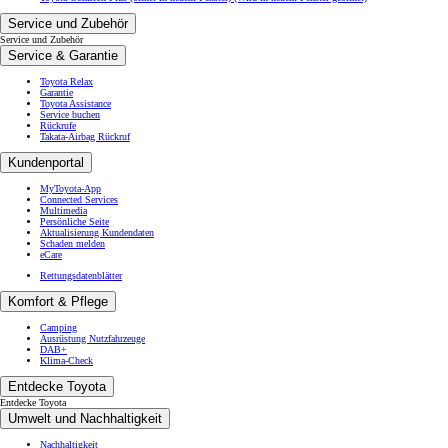
Service und Zubehör
Service und Zubehör
Service & Garantie
Toyota Relax
Garantie
Toyota Assistance
Service buchen
Rückrufe
Takata-Airbag Rückruf
Kundenportal
MyToyota-App
Connected Services
Multimedia
Persönliche Seite
Aktualisierung Kundendaten
Schaden melden
eCare
Rettungsdatenblätter
Komfort & Pflege
Camping
Ausrüstung Nutzfahrzeuge
DAB+
Klima-Check
Entdecke Toyota
Entdecke Toyota
Umwelt und Nachhaltigkeit
Nachhaltigkeit