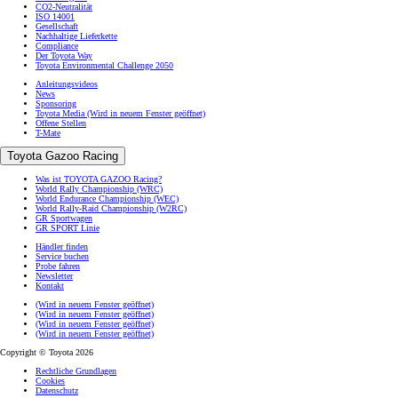
CO2-Neutralität
ISO 14001
Gesellschaft
Nachhaltige Lieferkette
Compliance
Der Toyota Way
Toyota Environmental Challenge 2050
Anleitungsvideos
News
Sponsoring
Toyota Media
(Wird in neuem Fenster geöffnet)
Offene Stellen
T-Mate
Toyota Gazoo Racing
Was ist TOYOTA GAZOO Racing?
World Rally Championship (WRC)
World Endurance Championship (WEC)
World Rally-Raid Championship (W2RC)
GR Sportwagen
GR SPORT Linie
Händler finden
Service buchen
Probe fahren
Newsletter
Kontakt
(Wird in neuem Fenster geöffnet)
(Wird in neuem Fenster geöffnet)
(Wird in neuem Fenster geöffnet)
(Wird in neuem Fenster geöffnet)
Copyright © Toyota 2026
Rechtliche Grundlagen
Cookies
Datenschutz