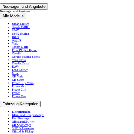
Neuwagen und Angebote
Neuwagen und Angebote
Alle Modelle
Urban Cruiser
Toyota C-HR+
bZ4X
bZ4X Touring
Hilux
Aygo X
Yaris
Toyota C-HR
Prius Plug-in Hybrid
Corolla
Corolla Touring Sports
Yaris Cross
Corolla Cross
RAV4
Land Cruiser
Mirai
GR Yaris
GR Supra
Proace City Verso
Proace Verso
Proace City
Proace
Proace Max
Fahrzeug-Kategorien
Elektrifizierung
Klein- und Kompaktwagen
Familienwagen
Allradantrieb / 4x4
GR Sportwagen
SUV & Crossover
Offroad & Pickup