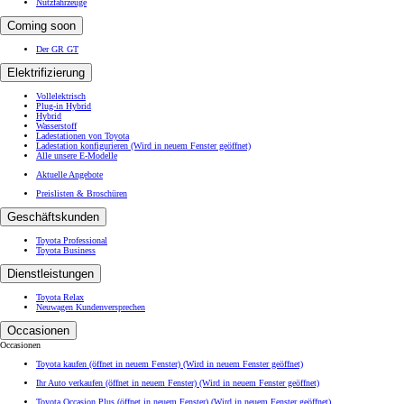
Nutzfahrzeuge
Coming soon
Der GR GT
Elektrifizierung
Vollelektrisch
Plug-in Hybrid
Hybrid
Wasserstoff
Ladestationen von Toyota
Ladestation konfigurieren
(Wird in neuem Fenster geöffnet)
Alle unsere E-Modelle
Aktuelle Angebote
Preislisten & Broschüren
Geschäftskunden
Toyota Professional
Toyota Business
Dienstleistungen
Toyota Relax
Neuwagen Kundenversprechen
Occasionen
Occasionen
Toyota kaufen (öffnet in neuem Fenster)
(Wird in neuem Fenster geöffnet)
Ihr Auto verkaufen (öffnet in neuem Fenster)
(Wird in neuem Fenster geöffnet)
Toyota Occasion Plus (öffnet in neuem Fenster)
(Wird in neuem Fenster geöffnet)