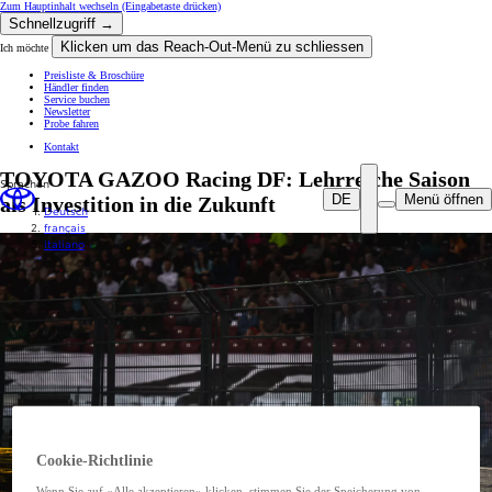
Zum Hauptinhalt wechseln
(Eingabetaste drücken)
Schnellzugriff →
Klicken um das Reach-Out-Menü zu schliessen
Ich möchte
Preisliste & Broschüre
Händler finden
Service buchen
Newsletter
Probe fahren
Kontakt
TOYOTA GAZOO Racing DF: Lehrreiche Saison
Sprachen
DE
Menü öffnen
als Investition in die Zukunft
Deutsch
français
italiano
Cookie-Richtlinie
Wenn Sie auf «Alle akzeptieren» klicken, stimmen Sie der Speicherung von