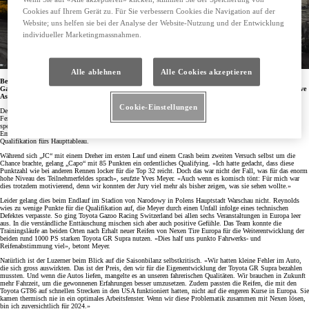
Cookies auf Ihrem Gerät zu. Für Sie verbessern Cookies die Navigation auf der
Website; uns helfen sie bei der Analyse der Website-Nutzung und der Entwicklung
individueller Marketingmassnahmen.
Alle ablehnen
Alle Cookies akzeptieren
Bei den letzten zwei Läufen zum europäischen Drift Masters in Deutschland und Polen ging Toyota
Gazoo Racing Switzerland zwar abermals leer aus. Teamleader Yves Meyer sieht dennoch auch positive
Aspekte, die ihm Zuversicht für 2024 verleihen.
Cookie-Einstellungen
Der fünfte Lauf zur Drift Masters European Championship führte Toyota Gazoo Racing Switzerland nach
Ferropolis in die zentral in Deutschland gelegene Stadt der Eisen. In einer gigantischen Arena mit einem
speziell hergerichteten Driftparcours wurde der Iron Drift King 2023 ermittelt. Leider verpasste das Team aus
Emmetten mit Yves Meyer und Joshua C. Reynolds im Feld der 50 Fahrer aus 20 Nationen die direkte
Qualifikation fürs Haupttableau.
Während sich „JC“ mit einem Dreher im ersten Lauf und einem Crash beim zweiten Versuch selbst um die
Chance brachte, gelang „Capo“ mit 85 Punkten ein ordentliches Qualifying. «Ich hatte gedacht, dass diese
Punktzahl wie bei anderen Rennen locker für die Top 32 reicht. Doch das war nicht der Fall, was für das enorm
hohe Niveau des Teilnehmerfeldes sprach», seufzte Yves Meyer. «Auch wenn es komisch tönt: Für mich war
dies trotzdem motivierend, denn wir konnten der Jury viel mehr als bisher zeigen, was sie sehen wollte.»
Leider gelang dies beim Endlauf im Stadion von Narodowy in Polens Hauptstadt Warschau nicht. Reynolds
wies zu wenige Punkte für die Qualifikation auf, die Meyer durch einen Unfall infolge eines technischen
Defektes verpasste. So ging Toyota Gazoo Racing Switzerland bei allen sechs Veranstaltungen in Europa leer
aus. In die verständliche Enttäuschung mischen sich aber auch positive Gefühle. Das Team konnte die
Trainingsläufe an beiden Orten nach Erhalt neuer Reifen von Nexen Tire Europa für die Weiterentwicklung der
beiden rund 1000 PS starken Toyota GR Supra nutzen. «Dies half uns punkto Fahrwerks- und
Reifenabstimmung viel», betont Meyer.
Natürlich ist der Luzerner beim Blick auf die Saisonbilanz selbstkritisch. «Wir hatten kleine Fehler im Auto,
die sich gross auswirkten. Das ist der Preis, den wir für die Eigenentwicklung der Toyota GR Supra bezahlen
mussten. Und wenn die Autos liefen, mangelte es an unseren fahrerischen Qualitäten. Wir brauchen in Zukunft
mehr Fahrzeit, um die gewonnenen Erfahrungen besser umzusetzen. Zudem passten die Reifen, die mit den
Toyota GT86 auf schnellen Strecken in den USA funktioniert hatten, nicht auf die engeren Kurse in Europa. Sie
kamen thermisch nie in ein optimales Arbeitsfenster. Wenn wir diese Problematik zusammen mit Nexen lösen,
bin ich zuversichtlich für 2024.»