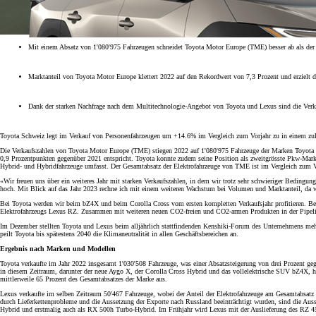
Mit einem Absatz von 1'080'975 Fahrzeugen schneidet Toyota Motor Europe (TME) besser ab als de
Marktanteil von Toyota Motor Europe klettert 2022 auf den Rekordwert von 7,3 Prozent und erzielt d
Dank der starken Nachfrage nach dem Multitechnologie-Angebot von Toyota und Lexus sind die Verka
Toyota Schweiz legt im Verkauf von Personenfahrzeugen um +14.6% im Vergleich zum Vorjahr zu in einem zul
Die Verkaufszahlen von Toyota Motor Europe (TME) stiegen 2022 auf 1'080'975 Fahrzeuge der Marken Toyota 
0,9 Prozentpunkten gegenüber 2021 entspricht. Toyota konnte zudem seine Position als zweitgrösste Pkw-Marke
Hybrid- und Hybridfahrzeuge umfasst. Der Gesamtabsatz der Elektrofahrzeuge von TME ist im Vergleich zum Vo
«Wir freuen uns über ein weiteres Jahr mit starken Verkaufszahlen, in dem wir trotz sehr schwieriger Bedingun
hoch. Mit Blick auf das Jahr 2023 rechne ich mit einem weiteren Wachstum bei Volumen und Marktanteil, da wi
Ab
Bei Toyota werden wir beim bZ4X und beim Corolla Cross vom ersten kompletten Verkaufsjahr profitieren. Be
Elektrofahrzeugs Lexus RZ. Zusammen mit weiteren neuen CO2-freien und CO2-armen Produkten in der Pipeline 
Ab 376.60 /Mt.
Im Dezember stellten Toyota und Lexus beim alljährlich stattfindenden Kenshiki-Forum des Unternehmens mehr
Monate
peilt Toyota bis spätestens 2040 die Klimaneutralität in allen Geschäftsbereichen an.
Ergebnis nach Marken und Modellen
Yaris
Toyota verkaufte im Jahr 2022 insgesamt 1'030'508 Fahrzeuge, was einer Absatzsteigerung von drei Prozent 
in diesem Zeitraum, darunter der neue Aygo X, der Corolla Cross Hybrid und das vollelektrische SUV bZ4X, ha
HYBRID
mittlerweile 65 Prozent des Gesamtabsatzes der Marke aus.
Lexus verkaufte im selben Zeitraum 50'467 Fahrzeuge, wobei der Anteil der Elektrofahrzeuge am Gesamtabsa
durch Lieferkettenprobleme und die Aussetzung der Exporte nach Russland beeinträchtigt wurden, sind die Au
Hybrid und erstmalig auch als RX 500h Turbo-Hybrid. Im Frühjahr wird Lexus mit der Auslieferung des RZ 450e,