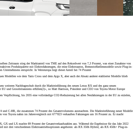
selben Zeitraum stieg der Marktanteil von TME auf den Rekordwert von 7,3 Prozent, was einer Zunahme von
ktiven Produktpalette mit Elektrofahrzeugen, die reine Elektroautos, Brennstoffzellenmodelle sowie Plug-in-
 Unternehmens entspricht. In Westeuropa liegt dieser Anteil bei 74 Prozent
neuen Modellen wie dem Yaris Cross und dem Aygo X, aber auch der Absatz anderer etablierter Modelle blieb
einem weiteren Nachfrageschub durch die Markteinführung des neuen Lexus RX und des ganz neuen
er EU und Grossbritanniens erfüllen(2)», so Matt Harrison, Präsident und CEO von Toyota Motor Europe
n Verpflichtung, bis 2035 eine vollständige CO2-Reduzierung bei allen Neufahrzeugen in der EU zu erzielen,
, RAV4 und C-HR, die zusammen 74 Prozent des Gesamtvolumens ausmachten. Die Markteinführung neuer Modelle
ugen von Toyota nahm im Jahresvergleich mit 677'823 verkauften Fahrzeugen um 16 Prozent zu. Er macht
UX, GX und LX machte 89 Prozent der Gesamtverkaufszahlen aus. Während die Ergebnisse für das Jahr 2022
ird mit drei verschiedenen Elektroantriebsoptionen angeboten: als RX 350h Hybrid, als RX 450h+ Plug-in-