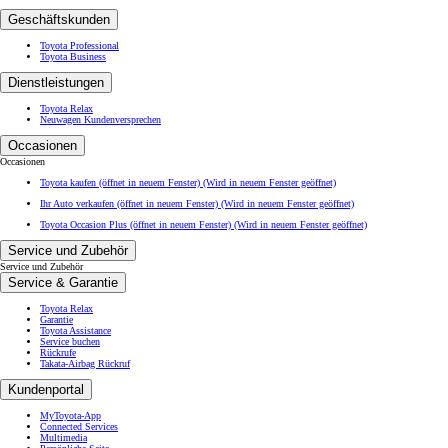
Geschäftskunden
Prius
Toyota Professional
PLUG-IN HYBRID
Toyota Business
Dienstleistungen
Toyota Relax
Neuwagen Kundenversprechen
Occasionen
Occasionen
Toyota kaufen (öffnet in neuem Fenster)
(Wird in neuem Fenster geöffnet)
Ihr Auto verkaufen (öffnet in neuem Fenster)
(Wird in neuem Fenster geöffnet)
Toyota Occasion Plus (öffnet in neuem Fenster)
(Wird in neuem Fenster geöffnet)
Service und Zubehör
Service und Zubehör
Service & Garantie
Toyota Relax
Garantie
Toyota Assistance
Service buchen
Rückrufe
Takata-Airbag Rückruf
Kundenportal
MyToyota-App
Connected Services
Multimedia