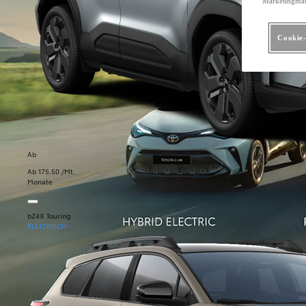
Marketingma
Cookie-
Ab
Ab 175.50 /Mt.
Monate
bZ4X Touring
ELEKTRISCH