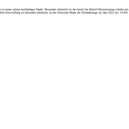
in einem zuletzt rückläufigen Markt. Besonders erfreulich ist der Anteil der Hybrid Motorisierung welcher um
se Entwicklung ist besonders erfreulich, da der Schweizer Markt der Nutzfahrzeuge im Jahr 2022 um -14.8%
Toyota Relax
Ihr exklusives Dienstle