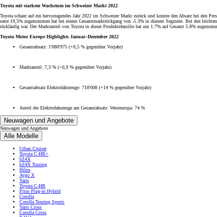
Toyota mit starkem Wachstum im Schweizer Markt 2022
Toyota schaut auf ein hervorragendes Jahr 2022 im Schweizer Markt zurück und konnte den Absatz bei den Pers
satte 19,5% zugenommen hat bei einem Gesamtmarktrückgang von -5.3% in diesem Segment. Bei den leichten Nu
rückläufig war. Der Marktanteil von Toyota in dieser Produktefamilie hat um 1.7% auf Gesamt 5.8% zugenom
Toyota Motor Europe Highlights Januar–Dezember 2022
Gesamtabsatz: 1'080'975 (+0,5 % gegenüber Vorjahr)
Marktanteil: 7,3 % (+0,9 % gegenüber Vorjahr)
Gesamtabsatz Elektrofahrzeuge: 718'608 (+14 % gegenüber Vorjahr)
Anteil der Elektrofahrzeuge am Gesamtabsatz: Westeuropa: 74 %
Neuwagen und Angebote
Neuwagen und Angebote
Alle Modelle
Urban Cruiser
Toyota C-HR+
bZ4X
bZ4X Touring
Ab
Hilux
Aygo X
Ab 97.50 /Mt.
Yaris
Monate
Toyota C-HR
Prius Plug-in Hybrid
Corolla
Corolla Touring Sports
Yaris Cross
Corolla Touring Sports
Corolla Cross
HYBRID