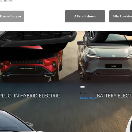
ssnahmen.
Einstellungen
Alle ablehnen
Alle Cookie
Ab
Ab 334.65 /Mt.
Monate
Hilux
ELEKTRISCH