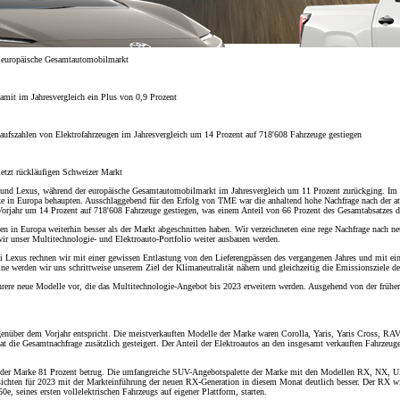
r europäische Gesamtautomobilmarkt
amit im Jahresvergleich ein Plus von 0,9 Prozent
ufszahlen von Elektrofahrzeugen im Jahresvergleich um 14 Prozent auf 718'608 Fahrzeuge gestiegen
etzt rückläufigen Schweizer Markt
und Lexus, während der europäische Gesamtautomobilmarkt im Jahresvergleich um 11 Prozent zurückging. Im 
 in Europa behaupten. Ausschlaggebend für den Erfolg von TME war die anhaltend hohe Nachfrage nach der attra
rjahr um 14 Prozent auf 718'608 Fahrzeuge gestiegen, was einem Anteil von 66 Prozent des Gesamtabsatzes des
gen in Europa weiterhin besser als der Markt abgeschnitten haben. Wir verzeichneten eine rege Nachfrage nach 
r unser Multitechnologie- und Elektroauto-Portfolio weiter ausbauen werden.
Ab
i Lexus rechnen wir mit einer gewissen Entlastung von den Lieferengpässen des vergangenen Jahres und mit 
werden wir uns schrittweise unserem Ziel der Klimaneutralität nähern und gleichzeitig die Emissionsziele d
Ab 234.65 /Mt.
ere neue Modelle vor, die das Multitechnologie-Angebot bis 2023 erweitern werden. Ausgehend von der frühere
Monate
Yaris Cross
gegenüber dem Vorjahr entspricht. Die meistverkauften Modelle der Marke waren Corolla, Yaris, Yaris Cross
t die Gesamtnachfrage zusätzlich gesteigert. Der Anteil der Elektroautos an den insgesamt verkauften Fahrze
HYBRID
tz der Marke 81 Prozent betrug. Die umfangreiche SUV-Angebotspalette der Marke mit den Modellen RX, NX, 
ssichten für 2023 mit der Markteinführung der neuen RX-Generation in diesem Monat deutlich besser. Der RX w
 seines ersten vollelektrischen Fahrzeugs auf eigener Plattform, starten.