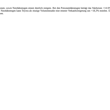
onen- sowie Nutzfahrzeugen erneut deutlich steigern. Bei den Personenfahrzeugen beträgt das Wachstum +14.6% 
tzfahrzeugen kann Toyota als einzige Volumenmarke eine erneute Verkaufssteigerung um +18,3% erzielen. Die
men.
Ab
Ab 78.40 /Mt.
Monate
Corolla Cross
HYBRID