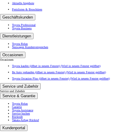
Aktuelle Angebote
Preislisten & Broschüren
Geschäftskunden
Toyota Professional
Toyota Business
Dienstleistungen
Toyota Relax
Neuwagen Kundenversprechen
Occasionen
Occasionen
Toyota kaufen (öffnet in neuem Fenster)
(Wird in neuem Fenster geöffnet)
Ihr Auto verkaufen (öffnet in neuem Fenster)
(Wird in neuem Fenster geöffnet)
Toyota Occasion Plus (öffnet in neuem Fenster)
(Wird in neuem Fenster geöffnet)
Service und Zubehör
Service und Zubehör
Service & Garantie
Toyota Relax
Garantie
Toyota Assistance
Service buchen
Rückrufe
Takata-Airbag Rückruf
Kundenportal