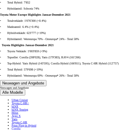
• Total Hybrid: 7'852
• Hybridanteil: Schweiz 74%
Toyota Motor Europe Highlights Januar-Dezember 2021
• Totalverkäufe: 1'076'300 (+8.4%)
• Marktanteil: 6.4% (+0.4%)
• Hybridverkäufe: 623'777 (+19%)
• Hybridanteil: Westeuropa 70% - Osteuropa* 24% - Total 58%
Toyota Highlights Januar-Dezember 2021
• Toyota Verkäufe: 1'003'859 (+9%)
• Topseller: Corolla (208'028); Yaris (179'383); RAV4 (161'266)
• Top-Hybrid: Yaris Hybrid (143'595); Corolla Hybrid (166'811); Toyota C-HR Hybrid (112'757)
• Total Hybrid: 579'698 (+19%)
• Hybridanteil: Westeuropa 69% - Osteuropa* 26% - Total 58%
Neuwagen und Angebote
Neuwagen und Angebote
Alle Modelle
Urban Cruiser
Toyota C-HR+
bZ4X
bZ4X Touring
Hilux
Aygo X
Yaris
Toyota C-HR
Prius Plug-in Hybrid
Corolla