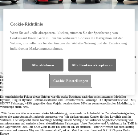
Cookie-Richtlinie
Wenn Sie auf «Alle akzeptieren» klicken, stimmen Sie der Speicherung von
Toyota verkauft im abgelaufenen Jahr 1'076'300 Fahrzeuge in Europa, ein Plus von 8% – Resultat
Cookies auf Ihrem Gerät zu. Für Sie verbessern Cookies die Navigation auf der
einer starken Nachfrage in einem sonst mit +1% eher stagnierenden Markt
Website; uns helfen sie bei der Analyse der Website-Nutzung und der Entwicklung
Die Marke Toyota eroberte erstmals den zweiten Platz unter den meistverkauften Personenwagen-
individueller Marketingmassnahmen.
Marken in Europa
Die Verkäufe profitierten von der starken Nachfrage nach elektrifizierten Toyota und Lexus Modellen
Toyota erreichte die CO2 Flottenziele der EU
Alle ablehnen
Alle Cookies akzeptieren
Toyota Motor Europe (TME) meldet für 2021 Totalverkäufe von 1'076'300 Toyota und Lexus Fahrzeugen und
übertrifft damit erneut den Gesamtmarkt, der infolge der Pandemie und von Lieferengpässen bei Halbleiter-
Chips auf dem Niveau des Vorjahres stagnierte. Dementsprechend stieg der Marktanteil von TME um 0.4
Cookie-Einstellungen
Prozentpunkte auf 6.4%, ein neuer Rekord und ein Anstieg um 1.4 Prozentpunkte seit 2018. Damit erreichte
die Marke Toyota zum ersten Mal den zweiten Platz unter den meistverkauften Personenwagen-Marken in
Europa.
Ein entscheidender Faktor dieses Erfolgs war die starke Nachfrage nach den emissionsarmen Modellen –
Hybride, Plug-in Hybride, Batterie-elektrische und Brennstoffzellen-Fahrzeuge. Die Hybridverkäufe von TME,
623'777 Fahrzeuge, +19% gegenüber dem Vorjahr, repräsentieren 58% im gesamteuropäischen Modellmix, in
Westeuropa allein 70%.
"Wir freuen uns über eine erneut starke Jahresleistung, umso mehr in Anbetracht der Zulieferschwierigkeiten,
denen die ganze Automobilindustrie ausgesetzt war. Wir danken unseren Kunden für ihre Loyalität und ihr
Vertrauen. Die fortgesetzt starke Nachfrage bestätigt unsere Strategie der laufenden Angebotserweiterung von
emissionsarmen und emissionsfreien elektrifizierten Fahrzeugen. Unser Produkte- und Antriebsmix hat TME in
die Lage versetzt, 2021 die CO2-Ziele in der EU und im UK zu erreichen – und wir werden das auch künftig
realisieren auf unserem Weg zur Klimaneutralität", erklärt Matt Harrison, President & CEO Toyota Motor
Europe