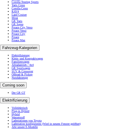
Corolla Touring Sports
Yaris Cross
Corolla Cross
RAV4
Land Cruiser
Mirai
GR Yaris
GR Supra
Proace City Verso
Proace Verso
Proace City
Proace
Proace Max
Fahrzeug-Kategorien
Elektrifizierung
Klein- und Kompaktwagen
Familienwagen
Allradantrieb / 4x4
GR Sportwagen
SUV & Crossover
Offroad & Pickup
Nutzfahrzeuge
Coming soon
Der GR GT
Elektrifizierung
Vollelektrisch
Plug-in Hybrid
Hybrid
Wasserstoff
Ladestationen von Toyota
Ladestation konfigurieren
(Wird in neuem Fenster geöffnet)
Alle unsere E-Modelle