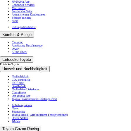
MyToyota-App
Connected Services
Multimedia
Persönliche Seite
Aktualisierung Kundendaten
Schaden melden
eCare
Rettungsdatenblätter
Komfort & Pflege
Camping
Ausrüstung Nutzfahrzeuge
DAB+
Klima-Check
Entdecke Toyota
Entdecke Toyota
Umwelt und Nachhaltigkeit
Nachhaltigkeit
CO2-Neutralität
ISO 14001
Gesellschaft
Nachhaltige Lieferkette
Compliance
Der Toyota Way
Toyota Environmental Challenge 2050
Anleitungsvideos
News
Sponsoring
Toyota Media
(Wird in neuem Fenster geöffnet)
Offene Stellen
T-Mate
Toyota Gazoo Racing