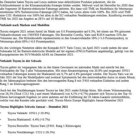
Im Dezember haben Toyota und Lexus mehrere neue elektrifizierte Produkte präsentiert, die ein
Schlüsselelement in der Klimaneutralitäts-Strategie bilden werden. Weltweit wird der Hersteller bis 2030 über
alle Segmente 30 Batterie-elektrische Fahrzeuge anbieten. Bis dann will TME im Modellmix für Westeuropa
mindestens 50% Nullemissions-Fahrzeuge (ZEV) haben, bei Lexus allein volle 100%. Bis 2035 wird TME
eine CO2 -Reduktion von 100% bei allen in der EU verkauften Neufahrzeugen erreichen. Kurzfristig erweitert
TME bis 2025 das Angebot an ZEVs auf 10 Modelle.
Verkäufe nach Marken und Modellen
Toyota steigerte 2021 seinen Anteil im Markt um 0.6 Prozentpunkte auf 6.3%, bei einem um 9% grösseren
Verkaufsvolumen von 1'003'859 Fahrzeugen. Die Bestseller Corolla, Yaris und RAV4 machten 55% des
Volumens aus. Die Hybridmodelle repräsentierten in den Gesamtverkäufen 58% (+5.0 Prozentpunkte), in
Westeuropa allein 69% (+6.0 Prozentpunkte).
Zu den wichtigen Neuheiten zählte der Kompakt-SUV Yaris Cross; im April 2021 wurde zudem die neue
Submarke bZ für Batterie-elektrische Modelle auf der eigenen eTNGA Plattform angekündigt, gefolgt von der
Europapremiere des SUV-Modells bZ4X im Dezember 2021.
Verkäufe Toyota in der Schweiz
Toyota gehört im vergangenen Jahr zu den klaren Gewinnern im nationalen Markt und erreicht bei den
Stückzahlen die Top 3 aller Volumenmarken. Mit einer Absatzsteigerung von 20.8% und insgesamt 10'611
verkauften Fahrzeugen konnte der Marktanteil um 0,7% auf 4,4% gesteigert werden. Der Toyota Yaris war im
Jahr 2021 der Star der Modellpalette und zweimal Spitzenreiter bei den meistverkauften Autos in einem Monat.
In der Jahresrangliste bedeutet dies den hervorragenden Rang 8 mit 3'410 verkauften Einheiten und zudem
Rang 1 im Kleinwagensegement.
Auch bei den Nutzfahrzeugen konnte Toyota im Jahr 2021 starke Erfolge feiern. Mit einem Volumenanstieg
von 26,3% (Total 1'212 Stk.) und einem Marktanteil von 4,1% (+0,7%) platziert sich Toyota in den Top 10.
Dieses hervorragende Ergebnis ist unter anderem auf die Einführung der 10 Jahres-Garantie zurückzuführen,
welche von den Kunden sehr geschätzt wird. Toyota Motor Europe Highlights Januar-Dezember 2021
Toyota Highlights Schweiz Januar – Dezember 2021
• Toyota Verkäufe: 10'611 (+20.8%)
• Toyota Marktanteil: 4.4% (+0.7%)
• Toyota Bestseller: Toyota Yaris (3'410. Rang 1 Kleinwagen)
• Toyota Nutzfahrzeuge: 1'212 (+26.3%)