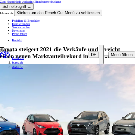
Zum Hauptinhalt wechseln
(Eingabetaste drücken)
Schnellzugriff →
Klicken um das Reach-Out-Menü zu schliessen
Ich möchte
Preisliste & Broschüre
Händler finden
Service buchen
Newsletter
Probe fahren
Kontakt
Toyota steigert 2021 die Verkäufe und erreicht
Sprachen
DE
Menü öffnen
einen neuen Marktanteilrekord in Europa
Deutsch
français
italiano