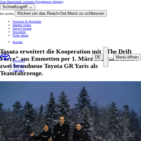
Zum Hauptinhalt wechseln
(Eingabetaste drücken)
Schnellzugriff →
Klicken um das Reach-Out-Menü zu schliessen
Ich möchte
Preisliste & Broschüre
Händler finden
Service buchen
Newsletter
Probe fahren
Kontakt
Toyota erweitert die Kooperation mit "The Drift
Sprachen
DE
Menü öffnen
Force" aus Emmetten per 1. März 2022 und liefert
Deutsch
zwei brandneue Toyota GR Yaris als
français
italiano
Teamfahrzeuge.