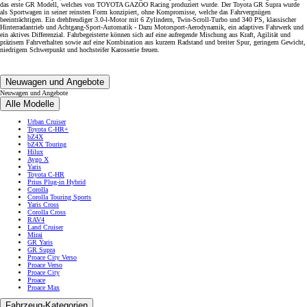
das erste GR Modell, welches von TOYOTA GAZOO Racing produziert wurde. Der Toyota GR Supra wurde
als Sportwagen in seiner reinsten Form konzipiert, ohne Kompromisse, welche das Fahrvergnügen
beeinträchtigen. Ein drehfreudiger 3.0‑l-Motor mit 6 Zylindern, Twin-Scroll-Turbo und 340 PS, klassischer
Hinterradantrieb und Achtgang-Sport-Automatik - Dazu Motorsport-Aerodynamik, ein adaptives Fahrwerk und
ein aktives Differenzial. Fahrbegeisterte können sich auf eine aufregende Mischung aus Kraft, Agilität und
präzisem Fahrverhalten sowie auf eine Kombination aus kurzem Radstand und breiter Spur, geringem Gewicht,
niedrigem Schwerpunkt und hochsteifer Karosserie freuen.
Neuwagen und Angebote
Neuwagen und Angebote
Alle Modelle
Urban Cruiser
Toyota C-HR+
bZ4X
bZ4X Touring
Hilux
Aygo X
Yaris
Toyota C-HR
Prius Plug-in Hybrid
Corolla
Corolla Touring Sports
Yaris Cross
Corolla Cross
RAV4
Land Cruiser
Mirai
GR Yaris
GR Supra
Proace City Verso
Proace Verso
Proace City
Proace
Proace Max
Fahrzeug-Kategorien