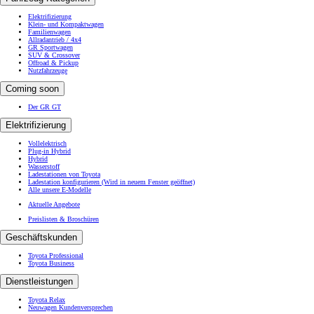
Elektrifizierung
Klein- und Kompaktwagen
Familienwagen
Allradantrieb / 4x4
GR Sportwagen
SUV & Crossover
Offroad & Pickup
Nutzfahrzeuge
Coming soon
Der GR GT
Elektrifizierung
Vollelektrisch
Plug-in Hybrid
Hybrid
Wasserstoff
Ladestationen von Toyota
Ladestation konfigurieren
(Wird in neuem Fenster geöffnet)
Alle unsere E-Modelle
Aktuelle Angebote
Preislisten & Broschüren
Geschäftskunden
Toyota Professional
Toyota Business
Dienstleistungen
Toyota Relax
Neuwagen Kundenversprechen