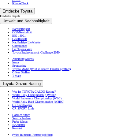
Klima-Check
Entdecke Toyota
Entdecke Toyota
Umwelt und Nachhaltigkeit
Nachhaltigkeit
CO2-Neutralität
ISO 14001
Gesellschaft
Nachhaltige Lieferkette
Compliance
Der Toyota Way
Toyota Environmental Challenge 2050
Anleitungsvideos
News
Sponsoring
Toyota Media
(Wird in neuem Fenster geöffnet)
Offene Stellen
T-Mate
Toyota Gazoo Racing
Was ist TOYOTA GAZOO Racing?
World Rally Championship (WRC)
World Endurance Championship (WEC)
World Rally-Raid Championship (W2RC)
GR Sportwagen
GR SPORT Linie
Händler finden
Service buchen
Probe fahren
Newsletter
Kontakt
(Wird in neuem Fenster geöffnet)