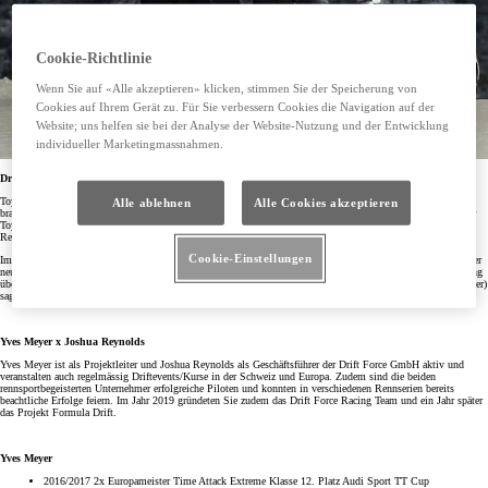
Cookie-Richtlinie
Wenn Sie auf «Alle akzeptieren» klicken, stimmen Sie der Speicherung von
Cookies auf Ihrem Gerät zu. Für Sie verbessern Cookies die Navigation auf der
Website; uns helfen sie bei der Analyse der Website-Nutzung und der Entwicklung
individueller Marketingmassnahmen.
Drift Force x Toyota Switzerland
Toyota erweitert die Kooperation mit "The Drift Force" aus Emmetten per 1. März 2022 und liefert zwei
Alle ablehnen
Alle Cookies akzeptieren
brandneue Toyota GR Yaris als Teamfahrzeuge. Ein weiteres von Toyota Schweiz unterstütztes Projekt ist der
Toyota GR Supra, welcher für den Einsatz in der Amerikanischen Formula Drift und verschiedenen anderen
Rennserien eingesetzt wird.
Cookie-Einstellungen
Im Februar besuchte Christian Künstler (CEO, Toyota AG) Drift Force in Emmetten zur Fahrzeugübergabe der
neuen Toyota GR Yaris und konnte sich vor Ort in die Welt des Driftsports einführen lassen. Die Begeisterung
über diese Kooperation ist beidseitig sehr gross und mit vielen Emotionen verbunden. Yves Meyer (Pro Driver)
sagt dazu. «Nun darf ich Fast and the Furious Tokyo Drift jeden Tag leben,
Arigato gozaimasu TOYOTA
»
Yves Meyer x Joshua Reynolds
Yves Meyer ist als Projektleiter und Joshua Reynolds als Geschäftsführer der Drift Force GmbH aktiv und
veranstalten auch regelmässig Driftevents/Kurse in der Schweiz und Europa. Zudem sind die beiden
rennsportbegeisterten Unternehmer erfolgreiche Piloten und konnten in verschiedenen Rennserien bereits
beachtliche Erfolge feiern. Im Jahr 2019 gründeten Sie zudem das Drift Force Racing Team und ein Jahr später
das Projekt Formula Drift.
Yves Meyer
2016/2017 2x Europameister Time Attack Extreme Klasse 12. Platz Audi Sport TT Cup