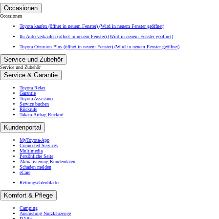
Occasionen
Occasionen
Toyota kaufen (öffnet in neuem Fenster)
(Wird in neuem Fenster geöffnet)
Ihr Auto verkaufen (öffnet in neuem Fenster)
(Wird in neuem Fenster geöffnet)
Toyota Occasion Plus (öffnet in neuem Fenster)
(Wird in neuem Fenster geöffnet)
Service und Zubehör
Service und Zubehör
Service & Garantie
Toyota Relax
Garantie
Toyota Assistance
Service buchen
Rückrufe
Takata-Airbag Rückruf
Kundenportal
MyToyota-App
Connected Services
Multimedia
Persönliche Seite
Aktualisierung Kundendaten
Schaden melden
eCare
Rettungsdatenblätter
Komfort & Pflege
Camping
Ausrüstung Nutzfahrzeuge
DAB+