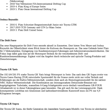
(Werksvertrag)
2018 Vize Weltmeister FIA Intercontinental Drifting Cup
2019 4. Platz King of Europe Series
2019 5. Platz Oman International Drifting Cup
Joshua Reynolds
2016 6. Platz Schweizer Bergmeisterschaft Junior mit Toyota GT86
2017-2019 TCR Germany und GT4 Le Mans Series
2019 3. Platz Drift United Series
The Drift Force
Das neue Hauptquartier für Drift Force entsteht aktuell in Emmetten. Dort bieten Yves Meyer und Joshua
Reynolds der Öffentlichkeit einen Blick hinter die Kulissen des Rennsports an. Das neue Gebäude bietet Platz
für 3 Werkstattplätze, Einlagerung von Kundenmotorsport-Fahrzeugen und Administrationsräumlichkeiten. Der
Fokus liegt dabei ganz klar auf der Motorsport-Technik für die verschiedensten Drift- und
Rundstreckenrennfahrzeuge. Ergänzt wird das Angebot durch technische und optische Tuning-Produkte und
Dienstleistungen.
Toyota GR Yaris
Der 192 kW/261 PS starke Toyota GR Yaris bringt Motorsport in Serie: Das nach dem GR Supra zweite von
Toyota Gazoo Racing (TGR) entwickelte Sportmodell für die Strasse steckt nicht nur voller Technik und
Erfahrungen aus der Rallye-Weltmeisterschaft, sondern dient auch als Homologationsmodell für die nächste
WRC Rallye Weltmeisterschaft. Die Kombination aus leistungsstarkem Dreizylinder-Benziner mit
kugelgelagertem Turbolader, manuellem 6-Gang-Schaltgetriebe sowie dreifach verstellbarem GR-FOUR
Allradantrieb ist in dieser Fahrzeugklasse ganz besonders. Das gilt auch für das Leistungsgewicht: Dank
konsequentem Leichtbau mit Aluminium und karbonfaserverstärktem Kunststoff muss ein PS nur 4,9
Kilogramm bewegen.
Toyota GR Supra
Der Toyota GR Supra, die fünfte Generation des legendären Sportwagen-Modells von Toyota ist gleichzeitig