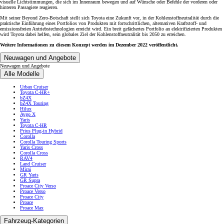
visuelle Lichtstimmungen, die sich im Innenraum bewegen und auf Wünsche oder Befehle der vorderen oder
hinteren Passagiere reagieren.
Mit seiner Beyond Zero-Botschaft stellt sich Toyota eine Zukunft vor, in der Kohlenstoffneutralität durch die
praktische Einführung eines Portfolios von Produkten mit fortschrittlichen, alternativen Kraftstoff- und
emissionsfreien Antriebstechnologien erreicht wird. Ein breit gefächertes Portfolio an elektrifizierten Produkten
wird Toyota dabei helfen, sein globales Ziel der Kohlenstoffneutralität bis 2050 zu erreichen.
Weitere Informationen zu diesem Konzept werden im Dezember 2022 veröffentlicht.
Neuwagen und Angebote
Neuwagen und Angebote
Alle Modelle
Urban Cruiser
Toyota C-HR+
bZ4X
bZ4X Touring
Hilux
Aygo X
Yaris
Toyota C-HR
Prius Plug-in Hybrid
Corolla
Corolla Touring Sports
Yaris Cross
Corolla Cross
RAV4
Land Cruiser
Mirai
GR Yaris
GR Supra
Proace City Verso
Proace Verso
Proace City
Proace
Proace Max
Fahrzeug-Kategorien