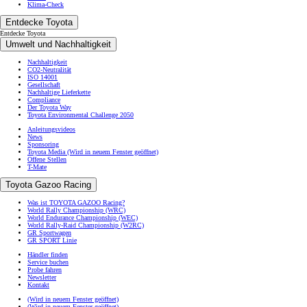
Klima-Check
Entdecke Toyota
Entdecke Toyota
Umwelt und Nachhaltigkeit
Nachhaltigkeit
CO2-Neutralität
ISO 14001
Gesellschaft
Nachhaltige Lieferkette
Compliance
Der Toyota Way
Toyota Environmental Challenge 2050
Anleitungsvideos
News
Sponsoring
Toyota Media
(Wird in neuem Fenster geöffnet)
Offene Stellen
T-Mate
Toyota Gazoo Racing
Was ist TOYOTA GAZOO Racing?
World Rally Championship (WRC)
World Endurance Championship (WEC)
World Rally-Raid Championship (W2RC)
GR Sportwagen
GR SPORT Linie
Händler finden
Service buchen
Probe fahren
Newsletter
Kontakt
(Wird in neuem Fenster geöffnet)
(Wird in neuem Fenster geöffnet)