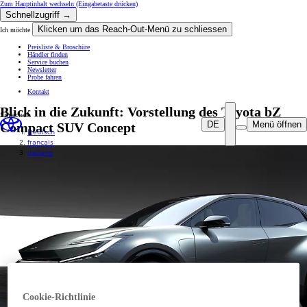
Zum Hauptinhalt wechseln
(Eingabetaste drücken)
Schnellzugriff →
Klicken um das Reach-Out-Menü zu schliessen
Ich möchte
Preisliste & Broschüre
Händler finden
Service buchen
Newsletter
Probe fahren
Kontakt
Blick in die Zukunft: Vorstellung des Toyota bZ
Sprachen
DE
Menü öffnen
Compact SUV Concept
Deutsch
français
italiano
Cookie-Richtlinie