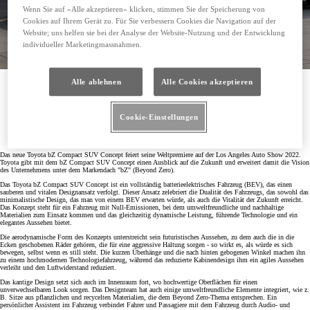
Wenn Sie auf «Alle akzeptieren» klicken, stimmen Sie der Speicherung von
Cookies auf Ihrem Gerät zu. Für Sie verbessern Cookies die Navigation auf der
Website; uns helfen sie bei der Analyse der Website-Nutzung und der Entwicklung
individueller Marketingmassnahmen.
Alle ablehnen
Alle Cookies akzeptieren
Der bZ Compact SUV Concept ist Ausdruck eines sauberen/vitalen Designansatzes in Verbindung
mit umweltfreundlichen, nachhaltigen Materialien
Modernes Innendesign mit persönlichem Assistenten im Fahrzeug
Cookie-Einstellungen
Das neue Konzeptfahrzeug gibt einen Ausblick auf einen weiteren Schritt in der Toyota bZ
Modellreihe
Das neue Toyota bZ Compact SUV Concept feiert seine Weltpremiere auf der Los Angeles Auto Show 2022.
Toyota gibt mit dem bZ Compact SUV Concept einen Ausblick auf die Zukunft und erweitert damit die Vision
des Unternehmens unter dem Markendach "bZ" (Beyond Zero).
Das Toyota bZ Compact SUV Concept ist ein vollständig batterieelektrisches Fahrzeug (BEV), das einen
sauberen und vitalen Designansatz verfolgt. Dieser Ansatz zelebriert die Dualität des Fahrzeugs, das sowohl das
minimalistische Design, das man von einem BEV erwarten würde, als auch die Vitalität der Zukunft erreicht.
Das Konzept steht für ein Fahrzeug mit Null-Emissionen, bei dem umweltfreundliche und nachhaltige
Materialien zum Einsatz kommen und das gleichzeitig dynamische Leistung, führende Technologie und ein
elegantes Aussehen bietet.
Die aerodynamische Form des Konzepts unterstreicht sein futuristisches Aussehen, zu dem auch die in die
Ecken geschobenen Räder gehören, die für eine aggressive Haltung sorgen - so wirkt es, als würde es sich
bewegen, selbst wenn es still steht. Die kurzen Überhänge und die nach hinten gebogenen Winkel machen ihn
zu einem hochmodernen Technologiefahrzeug, während das reduzierte Kabinendesign ihm ein agiles Aussehen
verleiht und den Luftwiderstand reduziert.
Das kantige Design setzt sich auch im Innenraum fort, wo hochwertige Oberflächen für einen
unverwechselbaren Look sorgen. Das Designteam hat auch einige umweltfreundliche Elemente integriert, wie z.
B. Sitze aus pflanzlichen und recycelten Materialien, die dem Beyond Zero-Thema entsprechen. Ein
persönlicher Assistent im Fahrzeug verbindet Fahrer und Passagiere mit dem Fahrzeug durch Audio- und