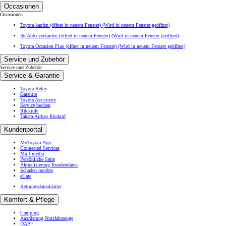
Occasionen
Occasionen
Toyota kaufen (öffnet in neuem Fenster)
(Wird in neuem Fenster geöffnet)
Ihr Auto verkaufen (öffnet in neuem Fenster)
(Wird in neuem Fenster geöffnet)
Toyota Occasion Plus (öffnet in neuem Fenster)
(Wird in neuem Fenster geöffnet)
Service und Zubehör
Service und Zubehör
Service & Garantie
Toyota Relax
Garantie
Toyota Assistance
Service buchen
Rückrufe
Takata-Airbag Rückruf
Kundenportal
MyToyota-App
Connected Services
Multimedia
Persönliche Seite
Aktualisierung Kundendaten
Schaden melden
eCare
Rettungsdatenblätter
Komfort & Pflege
Camping
Ausrüstung Nutzfahrzeuge
DAB+