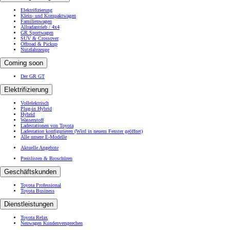
Elektrifizierung
Klein- und Kompaktwagen
Familienwagen
Allradantrieb / 4x4
GR Sportwagen
SUV & Crossover
Offroad & Pickup
Nutzfahrzeuge
Coming soon
Der GR GT
Elektrifizierung
Vollelektrisch
Plug-in Hybrid
Hybrid
Wasserstoff
Ladestationen von Toyota
Ladestation konfigurieren
(Wird in neuem Fenster geöffnet)
Alle unsere E-Modelle
Aktuelle Angebote
Preislisten & Broschüren
Geschäftskunden
Toyota Professional
Toyota Business
Dienstleistungen
Toyota Relax
Neuwagen Kundenversprechen