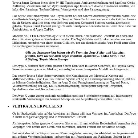
Toyota Smart Connect bietet einen 9“-HD-Touchscreen, Ambiancebeleuchtung und kabellose Geräte-
Aufladung. Zusammen mit der MyT Smartphone App lassen sich diverse Funktionen schalten, wie
Infos über Fahrdaten, Treibstoffniveau, Warnsysteme und eine Fahrzeugortung.
Das neuste Multimediasystem von Toyota bietet bei den höheren Ausstattungsversionen zudem eine
cloudbasierte Navigation via Connected Services. Neue Funktionen werden mit der Zeit durch over-
the-air Updates erhältlich sein; neue Software und neue Connected Services werden automatisch
geladen. Toyota Smart Connect ermöglicht auch Smartphone-Konnektivität mit oder ohne Kabel via
Android Auto und Apple CarPlay.
Moderne Voll-LED-Lichttechnologie ist in diesem neuen Kompaktmodell ebenfalls zu finden und
damit für einen grösseren Kundenkreis nutzbar. Die Tagfahrlichter und Blinker bestehen aus zwei
Lichtleitern, umgeben von einem feinen Glühlicht, um das charakteristische Aygo Profil unter allen
Beleuchtungsverhältnissen zu betonen.
«Mit den Scheinwerfern haben wir die Front des Aygo X klar und fokussiert
gestaltet. Oder wie wir auch sagen könnten: ‚spannend’.»
Tadao Mori, Head
of Styling, Toyota Motor Europe
Der Aygo X bedeutet auch einen grossen Schritt nach vorn in Sachen Sicherheit, mit Toyota Safety
Sense serienmässig in allen Märkten, erstmalig bei einem kompakten Modell des A-Segments.
Das neuste Toyota Safety Sense verwendet eine Kombination von Monocular-Kamera und
Millimeterwellen-Radar. Das Pre-Collision System (PCS) mit Fahrzeugerkennung arbeitet jetzt bis
zu höheren Geschwindigkeiten. Neu im Aygo X sind Fussgängererkennung bei Tag und Nacht,
Velofahrererkennung bei Tag, Kollisionsabschwächung, intelligenter adaptiver Tempomat,
Spurhalteassistent und Notlenkassistent.
Der Aygo X wartet zudem auch mit zusätzlichen passiven Sicherheitselementen auf, insbesondere
strukturelle Verstärkungen zur besseren Absorption von Aufprallenergie von allen Seiten.
VERTRAUEN ERWECKEND
Ob im Stadtverkehr oder auf der Autobahn, am Steuer will man Vertrauen ins Auto haben. Der Aygo
X bietet dies ganz ausgeprägt und in verschiedener Hinsicht.
Als kompakter, höher gesetzter Crossover fährt er mit 11 mm erhöhter Bodenfreiheit gegenüber dem
Vorgänger, was bereits zum Gefühl von souveräner, sicherer Präsenz auf der Strasse beiträgt.
Erst recht aber ist die Sitzposition um 55mm angehoben worden; das erleichtert den Augenkontakt
mit anderen Verkehrsteilnehmern, insbesondere mit Fussgängern und Radfahrern. Zudem ist der