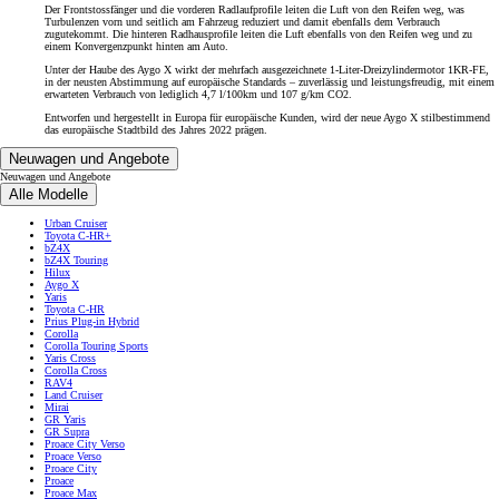
Der Frontstossfänger und die vorderen Radlaufprofile leiten die Luft von den Reifen weg, was
Turbulenzen vorn und seitlich am Fahrzeug reduziert und damit ebenfalls dem Verbrauch
zugutekommt. Die hinteren Radhausprofile leiten die Luft ebenfalls von den Reifen weg und zu
einem Konvergenzpunkt hinten am Auto.
Unter der Haube des Aygo X wirkt der mehrfach ausgezeichnete 1-Liter-Dreizylindermotor 1KR-FE,
in der neusten Abstimmung auf europäische Standards – zuverlässig und leistungsfreudig, mit einem
erwarteten Verbrauch von lediglich 4,7 l/100km und 107 g/km CO2.
Entworfen und hergestellt in Europa für europäische Kunden, wird der neue Aygo X stilbestimmend
das europäische Stadtbild des Jahres 2022 prägen.
Neuwagen und Angebote
Neuwagen und Angebote
Alle Modelle
Urban Cruiser
Toyota C-HR+
bZ4X
bZ4X Touring
Hilux
Aygo X
Yaris
Toyota C-HR
Prius Plug-in Hybrid
Corolla
Corolla Touring Sports
Yaris Cross
Corolla Cross
RAV4
Land Cruiser
Mirai
GR Yaris
GR Supra
Proace City Verso
Proace Verso
Proace City
Proace
Proace Max