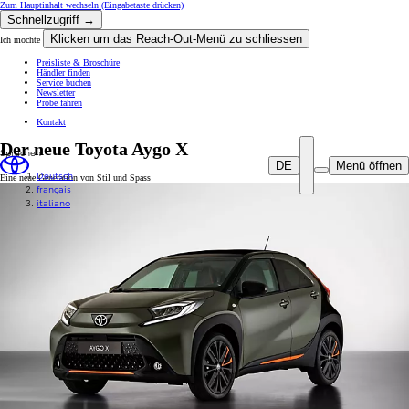
Zum Hauptinhalt wechseln
(Eingabetaste drücken)
Schnellzugriff →
Klicken um das Reach-Out-Menü zu schliessen
Ich möchte
Preisliste & Broschüre
Händler finden
Service buchen
Newsletter
Probe fahren
Kontakt
Der neue Toyota Aygo X
Sprachen
DE
Menü öffnen
Deutsch
Eine neue Generation von Stil und Spass
français
italiano