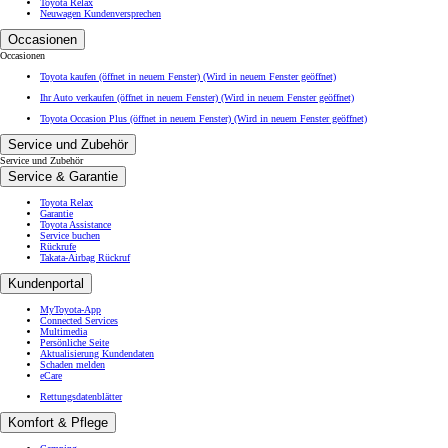
Toyota Relax
Neuwagen Kundenversprechen
Occasionen
Occasionen
Toyota kaufen (öffnet in neuem Fenster)
(Wird in neuem Fenster geöffnet)
Ihr Auto verkaufen (öffnet in neuem Fenster)
(Wird in neuem Fenster geöffnet)
Toyota Occasion Plus (öffnet in neuem Fenster)
(Wird in neuem Fenster geöffnet)
Service und Zubehör
Service und Zubehör
Service & Garantie
Toyota Relax
Garantie
Toyota Assistance
Service buchen
Rückrufe
Takata-Airbag Rückruf
Kundenportal
MyToyota-App
Connected Services
Multimedia
Persönliche Seite
Aktualisierung Kundendaten
Schaden melden
eCare
Rettungsdatenblätter
Komfort & Pflege