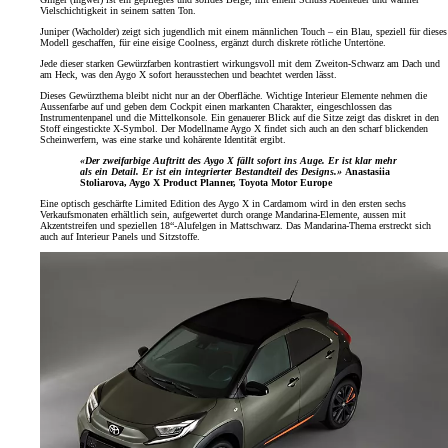
Vielschichtigkeit in seinem satten Ton.
Juniper (Wacholder) zeigt sich jugendlich mit einem männlichen Touch – ein Blau, speziell für dieses
Modell geschaffen, für eine eisige Coolness, ergänzt durch diskrete rötliche Untertöne.
Jede dieser starken Gewürzfarben kontrastiert wirkungsvoll mit dem Zweiton-Schwarz am Dach und
am Heck, was den Aygo X sofort herausstechen und beachtet werden lässt.
Dieses Gewürzthema bleibt nicht nur an der Oberfläche. Wichtige Interieur Elemente nehmen die
Aussenfarbe auf und geben dem Cockpit einen markanten Charakter, eingeschlossen das
Instrumentenpanel und die Mittelkonsole. Ein genauerer Blick auf die Sitze zeigt das diskret in den
Stoff eingestickte X-Symbol. Der Modellname Aygo X findet sich auch an den scharf blickenden
Scheinwerfern, was eine starke und kohärente Identität ergibt.
«Der zweifarbige Auftritt des Aygo X fällt sofort ins Auge. Er ist klar mehr
als ein Detail. Er ist ein integrierter Bestandteil des Designs.»
Anastasiia
Stoliarova, Aygo X Product Planner, Toyota Motor Europe
Eine optisch geschärfte Limited Edition des Aygo X in Cardamom wird in den ersten sechs
Verkaufsmonaten erhältlich sein, aufgewertet durch orange Mandarina-Elemente, aussen mit
Akzentstreifen und speziellen 18“-Alufelgen in Mattschwarz. Das Mandarina-Thema erstreckt sich
auch auf Interieur Panels und Sitzstoffe.