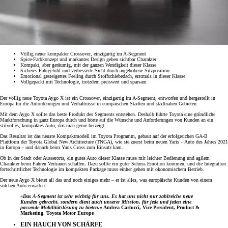
Völlig neuer kompakter Crossover, einzigartig im A-Segment
Spice-Farbkonzept und markantes Design geben sichtbar Charakter
Kompakt, aber geräumig, mit der ganzen Wendigkeit dieser Klasse
Sicheres Fahrgefühl und verbesserte Sicht durch angehobene Sitzposition
Emotional gesteigertes Feeling durch Stoffschiebedach, erstmals in dieser Klasse
Vollgepackt mit Technologie, trotzdem preiswert und sparsam
Der völlig neue Toyota Aygo X ist ein Crossover, einzigartig im A-Segment, entworfen und hergestellt in
Europa für die Anforderungen und Verhältnisse in europäischen Städten und stadtnahen Gebieten.
Mit dem Aygo X sollte das beste Produkt des Segments entstehen. Deshalb führte Toyota eine gründliche
Marktforschung in ganz Europa durch und hörte auf die Wünsche und Anforderungen von Kunden an ein
stilvolles, kompaktes Auto, das man gerne herzeigt.
Das Resultat ist das neuste Kompaktmodell im Toyota Programm, gebaut auf der erfolgreichen GA-B
Plattform der Toyota Global New Architecture (TNGA), wie sie zuerst beim neuen Yaris – Auto des Jahres 2021
in Europa – und danach beim Yaris Cross zum Einsatz kam.
Ob in der Stadt oder Ausserorts, ein gutes Auto dieser Klasse muss mit leichter Bedienung und agilem
Charakter beim Fahren Vertrauen schaffen. Dazu sollte ein guter Schuss Emotion kommen, und die Integration
fortschrittlicher Technologie im kompakten Package muss einher gehen mit ökonomischem Betrieb.
Der neue Aygo X bietet all das und noch einiges mehr – er ist alles, was europäische Kunden von einem
solchen Auto erwarten.
«Das A-Segment ist sehr wichtig für uns. Es hat uns nicht nur zahlreiche neue
Kunden gebracht, sondern dient auch unserer Mission, für jede und jeden eine
passende Mobilitätslösung zu bieten.»
Andrea Carlucci, Vice President, Product &
Marketing, Toyota Motor Europe
EIN HAUCH VON SCHÄRFE