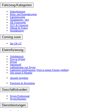
Fahrzeug-Kategorien
Elektrifizierung
Klein- und Kompaktwagen
Familienwagen
Allradantrieb / 4x4
GR Sportwagen
SUV & Crossover
Offroad & Pickup
Nutzfahrzeuge
Coming soon
Der GR GT
Elektrifizierung
Vollelektrisch
Plug-in Hybrid
Hybrid
Wasserstoff
Ladestationen von Toyota
Ladestation konfigurieren
(Wird in neuem Fenster geöffnet)
Alle unsere E-Modelle
Aktuelle Angebote
Preislisten & Broschüren
Geschäftskunden
Toyota Professional
Toyota Business
Dienstleistungen