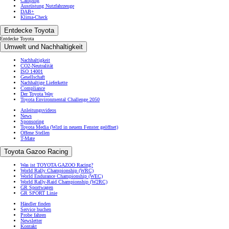
Camping
Ausrüstung Nutzfahrzeuge
DAB+
Klima-Check
Entdecke Toyota
Entdecke Toyota
Umwelt und Nachhaltigkeit
Nachhaltigkeit
CO2-Neutralität
ISO 14001
Gesellschaft
Nachhaltige Lieferkette
Compliance
Der Toyota Way
Toyota Environmental Challenge 2050
Anleitungsvideos
News
Sponsoring
Toyota Media
(Wird in neuem Fenster geöffnet)
Offene Stellen
T-Mate
Toyota Gazoo Racing
Was ist TOYOTA GAZOO Racing?
World Rally Championship (WRC)
World Endurance Championship (WEC)
World Rally-Raid Championship (W2RC)
GR Sportwagen
GR SPORT Linie
Händler finden
Service buchen
Probe fahren
Newsletter
Kontakt