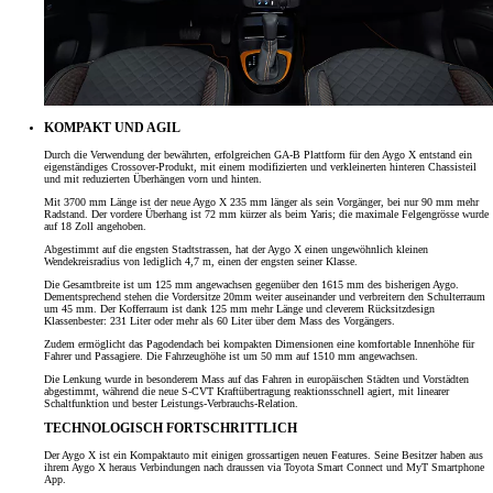
KOMPAKT UND AGIL
Durch die Verwendung der bewährten, erfolgreichen GA-B Plattform für den Aygo X entstand ein
eigenständiges Crossover-Produkt, mit einem modifizierten und verkleinerten hinteren Chassisteil
und mit reduzierten Überhängen vorn und hinten.
Mit 3700 mm Länge ist der neue Aygo X 235 mm länger als sein Vorgänger, bei nur 90 mm mehr
Radstand. Der vordere Überhang ist 72 mm kürzer als beim Yaris; die maximale Felgengrösse wurde
auf 18 Zoll angehoben.
Abgestimmt auf die engsten Stadtstrassen, hat der Aygo X einen ungewöhnlich kleinen
Wendekreisradius von lediglich 4,7 m, einen der engsten seiner Klasse.
Die Gesamtbreite ist um 125 mm angewachsen gegenüber den 1615 mm des bisherigen Aygo.
Dementsprechend stehen die Vordersitze 20mm weiter auseinander und verbreitern den Schulterraum
um 45 mm. Der Kofferraum ist dank 125 mm mehr Länge und cleverem Rücksitzdesign
Klassenbester: 231 Liter oder mehr als 60 Liter über dem Mass des Vorgängers.
Zudem ermöglicht das Pagodendach bei kompakten Dimensionen eine komfortable Innenhöhe für
Fahrer und Passagiere. Die Fahrzeughöhe ist um 50 mm auf 1510 mm angewachsen.
Die Lenkung wurde in besonderem Mass auf das Fahren in europäischen Städten und Vorstädten
abgestimmt, während die neue S-CVT Kraftübertragung reaktionsschnell agiert, mit linearer
Schaltfunktion und bester Leistungs-Verbrauchs-Relation.
TECHNOLOGISCH FORTSCHRITTLICH
Der Aygo X ist ein Kompaktauto mit einigen grossartigen neuen Features. Seine Besitzer haben aus
ihrem Aygo X heraus Verbindungen nach draussen via Toyota Smart Connect und MyT Smartphone
App.