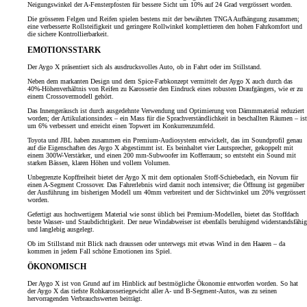
Neigungswinkel der A-Fensterpfosten für bessere Sicht um 10% auf 24 Grad vergrössert worden.
Die grösseren Felgen und Reifen spielen bestens mit der bewährten TNGA Aufhängung zusammen;
eine verbesserte Rollsteifigkeit und geringere Rollwinkel komplettieren den hohen Fahrkomfort und
die sichere Kontrollierbarkeit.
EMOTIONSSTARK
Der Aygo X präsentiert sich als ausdrucksvolles Auto, ob in Fahrt oder im Stillstand.
Neben dem markanten Design und dem Spice-Farbkonzept vermittelt der Aygo X auch durch das
40%-Höhenverhältnis von Reifen zu Karosserie den Eindruck eines robusten Draufgängers, wie er zu
einem Crossovermodell gehört.
Das Innengeräusch ist durch ausgedehnte Verwendung und Optimierung von Dämmmaterial reduziert
worden; der Artikulationsindex – ein Mass für die Sprachverständlichkeit in beschallten Räumen – ist
um 6% verbessert und erreicht einen Topwert im Konkurrenzumfeld.
Toyota und JBL haben zusammen ein Premium-Audiosystem entwickelt, das im Soundprofil genau
auf die Eigenschaften des Aygo X abgestimmt ist. Es beinhaltet vier Lautsprecher, gekoppelt mit
einem 300W-Verstärker, und einen 200 mm-Subwoofer im Kofferraum; so entsteht ein Sound mit
starken Bässen, klaren Höhen und vollem Volumen.
Unbegrenzte Kopffreiheit bietet der Aygo X mit dem optionalen Stoff-Schiebedach, ein Novum für
einen A-Segment Crossover. Das Fahrerlebnis wird damit noch intensiver; die Öffnung ist gegenüber
der Ausführung im bisherigen Modell um 40mm verbreitert und der Sichtwinkel um 20% vergrössert
worden.
Gefertigt aus hochwertigem Material wie sonst üblich bei Premium-Modellen, bietet das Stoffdach
beste Wasser- und Staubdichtigkeit. Der neue Windabweiser ist ebenfalls beruhigend widerstandsfähig
und langlebig ausgelegt.
Ob im Stillstand mit Blick nach draussen oder unterwegs mit etwas Wind in den Haaren – da
kommen in jedem Fall schöne Emotionen ins Spiel.
ÖKONOMISCH
Der Aygo X ist von Grund auf im Hinblick auf bestmögliche Ökonomie entworfen worden. So hat
der Aygo X das tiefste Rohkarosseriegewicht aller A- und B-Segment-Autos, was zu seinen
hervorragenden Verbrauchswerten beiträgt.