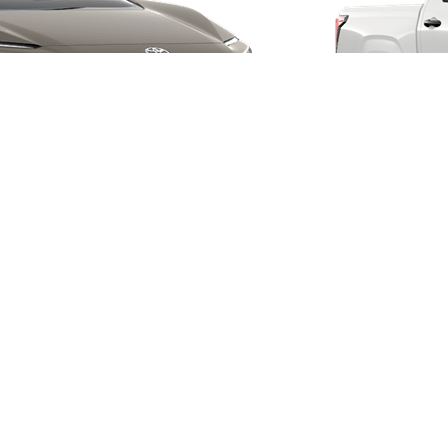
Ab
Ab 234.65 /Mt.
Monate
Yaris Cross
HYBRID