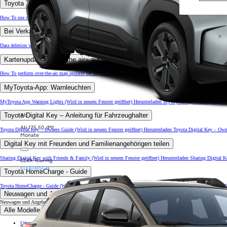
Toyota Touch 2: Connected Services der Online-Navigation nutzen – Anleit
How To use online navigation connected services on Toyota Touch 2 - Guide
(Wird in neuem Fenster geöffnet)
Bei Verkauf Ihres Fahrzeugs Daten löschen – 2023 OneApp
Data deletion when selling your vehicle 2023 OneApp
(Wird in neuem Fenster geöffnet)
Herunterladen Data de
Kartenupdates «over the air» auf Toyota Touch 2 – Anleitung
How To perform over-the-air map updates on Toyota Touch 2 - Guide
(Wird in neuem Fenster geöffnet)
Herunte
MyToyota-App: Warnleuchten
MyToyota App Warning Lights
(Wird in neuem Fenster geöffnet)
Herunterladen MyToyota App Warning Lights 
Ab
Toyota Digital Key – Anleitung für Fahrzeughalter
Ab 175.50 /Mt.
Toyota Digital Key – Owners Guide
(Wird in neuem Fenster geöffnet)
Herunterladen Toyota Digital Key – Own
Monate
Digital Key mit Freunden und Familienangehörigen teilen
Sharing Digital Key with Friends & Family
(Wird in neuem Fenster geöffnet)
Herunterladen Sharing Digital 
bZ4X Touring
ELEKTRISCH
Toyota HomeCharge - Guide
Toyota HomeCharge - Guide
(Wird in neuem Fenster geöffnet)
Herunterladen Toyota HomeCharge - Guide (pdf
Neuwagen und Angebote
Neuwagen und Angebote
Alle Modelle
Urban Cruiser