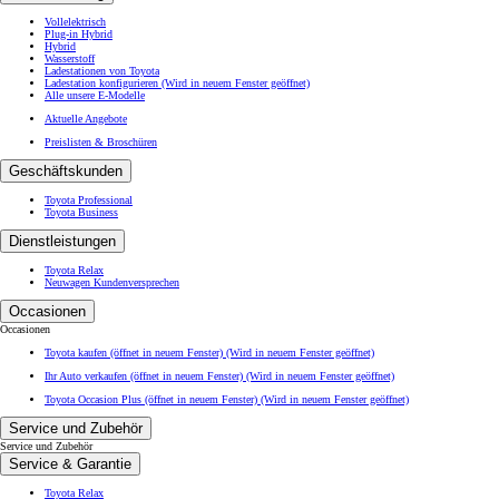
Vollelektrisch
Plug-in Hybrid
Hybrid
Wasserstoff
Ladestationen von Toyota
Ladestation konfigurieren
(Wird in neuem Fenster geöffnet)
Alle unsere E-Modelle
Aktuelle Angebote
Preislisten & Broschüren
Geschäftskunden
Toyota Professional
Toyota Business
Dienstleistungen
Toyota Relax
Neuwagen Kundenversprechen
Occasionen
Occasionen
Toyota kaufen (öffnet in neuem Fenster)
(Wird in neuem Fenster geöffnet)
Ihr Auto verkaufen (öffnet in neuem Fenster)
(Wird in neuem Fenster geöffnet)
Ab
Toyota Occasion Plus (öffnet in neuem Fenster)
(Wird in neuem Fenster geöffnet)
Ab 97.50 /Mt.
Monate
Service und Zubehör
Service und Zubehör
Service & Garantie
Corolla Touring Sports
Toyota Relax
HYBRID