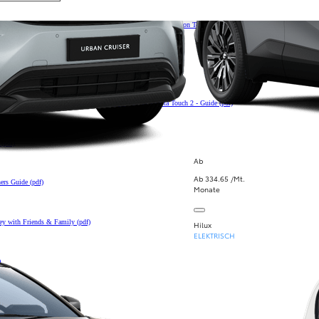
ung
Herunterladen How To use online navigation connected services on Toyota Touch 2 - Guide (pdf)
letion when selling your vehicle 2023 OneApp (pdf)
rladen How To perform over-the-air map updates on Toyota Touch 2 - Guide (pdf)
(pdf)
Ab
Ab 334.65 /Mt.
ers Guide (pdf)
Monate
Key with Friends & Family (pdf)
Hilux
ELEKTRISCH
)