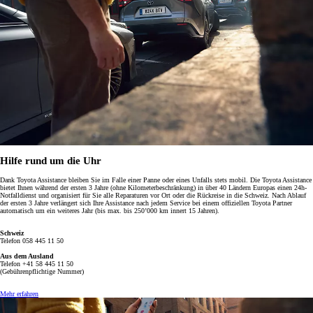
Hilfe rund um die Uhr
Dank Toyota Assistance bleiben Sie im Falle einer Panne oder eines Unfalls stets mobil. Die Toyota Assistance
bietet Ihnen während der ersten 3 Jahre (ohne Kilometerbeschränkung) in über 40 Ländern Europas einen 24h-
Notfalldienst und organisiert für Sie alle Reparaturen vor Ort oder die Rückreise in die Schweiz.
Nach Ablauf
der ersten 3 Jahre verlängert sich Ihre Assistance nach jedem Service bei einem offiziellen Toyota Partner
automatisch um ein weiteres Jahr (bis max. bis 250’000 km innert 15 Jahren).
Schweiz
Telefon 058 445 11 50
Aus dem Ausland
Telefon +41 58 445 11 50
(Gebührenpflichtige Nummer)
Mehr erfahren