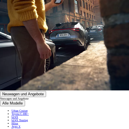
Neuwagen und Angebote
Neuwagen und Angebote
Alle Modelle
Urban Cruiser
Toyota C-HR+
bZ4X
bZ4X Touring
Hilux
Aygo X