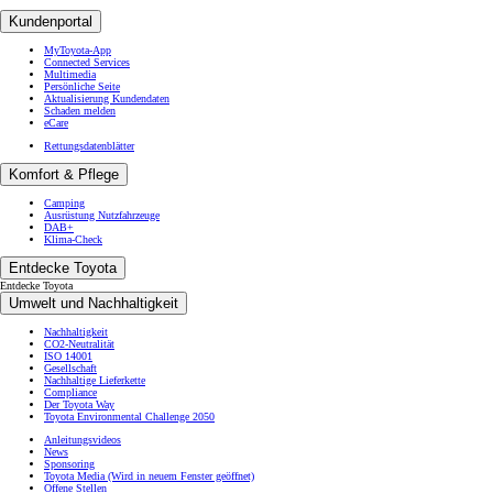
Kundenportal
MyToyota-App
Connected Services
Multimedia
Persönliche Seite
Aktualisierung Kundendaten
Schaden melden
eCare
Rettungsdatenblätter
Komfort & Pflege
Camping
Ausrüstung Nutzfahrzeuge
DAB+
Klima-Check
Entdecke Toyota
Entdecke Toyota
Umwelt und Nachhaltigkeit
Nachhaltigkeit
CO2-Neutralität
ISO 14001
Gesellschaft
Nachhaltige Lieferkette
Compliance
Der Toyota Way
Toyota Environmental Challenge 2050
Anleitungsvideos
News
Sponsoring
Toyota Media
(Wird in neuem Fenster geöffnet)
Offene Stellen