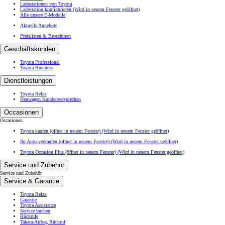
Ladestationen von Toyota
Ladestation konfigurieren
(Wird in neuem Fenster geöffnet)
Alle unsere E-Modelle
Aktuelle Angebote
Preislisten & Broschüren
Geschäftskunden
Toyota Professional
Toyota Business
Dienstleistungen
Toyota Relax
Neuwagen Kundenversprechen
Occasionen
Occasionen
Toyota kaufen (öffnet in neuem Fenster)
(Wird in neuem Fenster geöffnet)
Ihr Auto verkaufen (öffnet in neuem Fenster)
(Wird in neuem Fenster geöffnet)
Toyota Occasion Plus (öffnet in neuem Fenster)
(Wird in neuem Fenster geöffnet)
Service und Zubehör
Service und Zubehör
Service & Garantie
Toyota Relax
Garantie
Toyota Assistance
Service buchen
Rückrufe
Takata-Airbag Rückruf