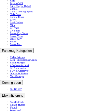
Yaris
Toyota C-HR
Prius Plug-in Hybrid
Corolla
Corolla Touring Sports
Yaris Cross
Corolla Cross
RAV4
Land Cruiser
Mirai
GR Yaris
GR Supra
Proace City Verso
Proace Verso
Proace City
Proace
Proace Max
Fahrzeug-Kategorien
Elektrifizierung
Klein- und Kompaktwagen
Familienwagen
Allradantrieb / 4x4
GR Sportwagen
SUV & Crossover
Offroad & Pickup
Nutzfahrzeuge
Coming soon
Der GR GT
Elektrifizierung
Vollelektrisch
Plug-in Hybrid
Hybrid
Wasserstoff