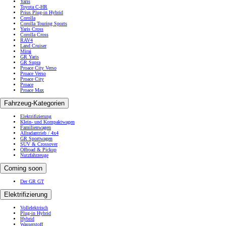
Yaris
Toyota C-HR
Prius Plug-in Hybrid
Corolla
Corolla Touring Sports
Yaris Cross
Corolla Cross
RAV4
Land Cruiser
Mirai
GR Yaris
GR Supra
Proace City Verso
Proace Verso
Proace City
Proace
Proace Max
Fahrzeug-Kategorien
Elektrifizierung
Klein- und Kompaktwagen
Familienwagen
Allradantrieb / 4x4
GR Sportwagen
SUV & Crossover
Offroad & Pickup
Nutzfahrzeuge
Coming soon
Der GR GT
Elektrifizierung
Vollelektrisch
Plug-in Hybrid
Hybrid
Wasserstoff