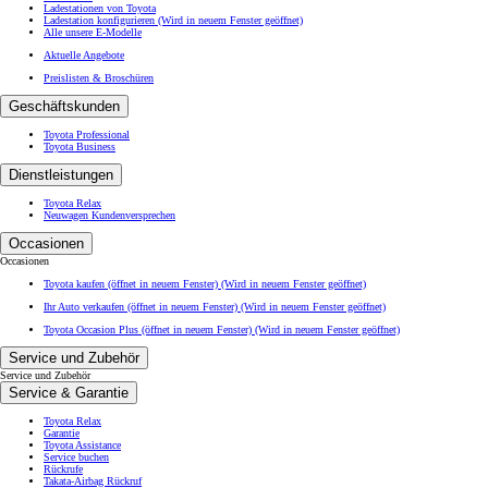
Ladestationen von Toyota
Ladestation konfigurieren
(Wird in neuem Fenster geöffnet)
Alle unsere E-Modelle
Aktuelle Angebote
Preislisten & Broschüren
Geschäftskunden
Toyota Professional
Toyota Business
Dienstleistungen
Toyota Relax
Neuwagen Kundenversprechen
Occasionen
Occasionen
Toyota kaufen (öffnet in neuem Fenster)
(Wird in neuem Fenster geöffnet)
Ihr Auto verkaufen (öffnet in neuem Fenster)
(Wird in neuem Fenster geöffnet)
Toyota Occasion Plus (öffnet in neuem Fenster)
(Wird in neuem Fenster geöffnet)
Service und Zubehör
Service und Zubehör
Service & Garantie
Toyota Relax
Garantie
Toyota Assistance
Service buchen
Rückrufe
Takata-Airbag Rückruf