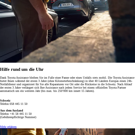
Hilfe rund um die Uhr
Dank Toyota Assistance bleiben Sie im Falle einer Panne oder eines Unfalls stets mobil. Die Toyota Assistance
bietet Ihnen während der ersten 3 Jahre (ohne Kilometerbeschränkung) in über 40 Ländern Europas einen 24h-
Notfalldienst und organisiert für Sie alle Reparaturen vor Ort oder die Rückreise in die Schweiz.
Nach Ablauf
der ersten 3 Jahre verlängert sich Ihre Assistance nach jedem Service bei einem offiziellen Toyota Partner
automatisch um ein weiteres Jahr (bis max. bis 250’000 km innert 15 Jahren).
Schweiz
Telefon 058 445 11 50
Aus dem Ausland
Telefon +41 58 445 11 50
(Gebührenpflichtige Nummer)
Mehr erfahren