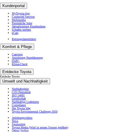
Kundenportal
MyToyota-App
Connected Services
Multimedia
Persönliche Seite
Aktualisierung Kundendaten
Schaden melden
eCare
Rettungsdatenblätter
Komfort & Pflege
Camping
Ausrüstung Nutzfahrzeuge
DAB+
Klima-Check
Entdecke Toyota
Entdecke Toyota
Umwelt und Nachhaltigkeit
Nachhaltigkeit
CO2-Neutralität
ISO 14001
Gesellschaft
Nachhaltige Lieferkette
Compliance
Der Toyota Way
Toyota Environmental Challenge 2050
Anleitungsvideos
News
Sponsoring
Toyota Media
(Wird in neuem Fenster geöffnet)
Offene Stellen