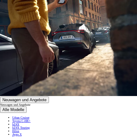
Neuwagen und Angebote
Neuwagen und Angebote
Alle Modelle
Urban Cruiser
Toyota C-HR+
bZ4X
bZ4X Touring
Hilux
Aygo X