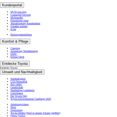
Kundenportal
MyToyota-App
Connected Services
Multimedia
Persönliche Seite
Aktualisierung Kundendaten
Schaden melden
eCare
Rettungsdatenblätter
Komfort & Pflege
Camping
Ausrüstung Nutzfahrzeuge
DAB+
Klima-Check
Entdecke Toyota
Entdecke Toyota
Umwelt und Nachhaltigkeit
Nachhaltigkeit
CO2-Neutralität
ISO 14001
Gesellschaft
Nachhaltige Lieferkette
Compliance
Der Toyota Way
Toyota Environmental Challenge 2050
Anleitungsvideos
News
Sponsoring
Toyota Media
(Wird in neuem Fenster geöffnet)
Offene Stellen