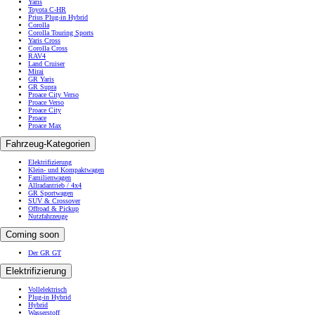
Yaris
Toyota C-HR
Prius Plug-in Hybrid
Corolla
Corolla Touring Sports
Yaris Cross
Corolla Cross
RAV4
Land Cruiser
Mirai
GR Yaris
GR Supra
Proace City Verso
Proace Verso
Proace City
Proace
Proace Max
Fahrzeug-Kategorien
Elektrifizierung
Klein- und Kompaktwagen
Familienwagen
Allradantrieb / 4x4
GR Sportwagen
SUV & Crossover
Offroad & Pickup
Nutzfahrzeuge
Coming soon
Der GR GT
Elektrifizierung
Vollelektrisch
Plug-in Hybrid
Hybrid
Wasserstoff