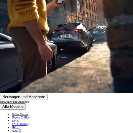
Neuwagen und Angebote
Neuwagen und Angebote
Alle Modelle
Urban Cruiser
Toyota C-HR+
bZ4X
bZ4X Touring
Hilux
Aygo X