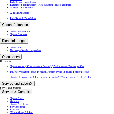
Ladestationen von Toyota
Ladestation konfigurieren
(Wird in neuem Fenster geöffnet)
Alle unsere E-Modelle
Aktuelle Angebote
Preislisten & Broschüren
Geschäftskunden
Toyota Professional
Toyota Business
Dienstleistungen
Toyota Relax
Neuwagen Kundenversprechen
Occasionen
Occasionen
Toyota kaufen (öffnet in neuem Fenster)
(Wird in neuem Fenster geöffnet)
Ihr Auto verkaufen (öffnet in neuem Fenster)
(Wird in neuem Fenster geöffnet)
Toyota Occasion Plus (öffnet in neuem Fenster)
(Wird in neuem Fenster geöffnet)
Service und Zubehör
Service und Zubehör
Service & Garantie
Toyota Relax
Garantie
Toyota Assistance
Service buchen
Rückrufe
Takata-Airbag Rückruf