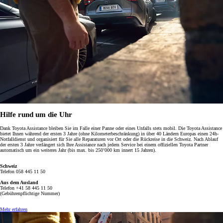
Hilfe rund um die Uhr
Dank Toyota Assistance bleiben Sie im Falle einer Panne oder eines Unfalls stets mobil. Die Toyota Assistance
bietet Ihnen während der ersten 3 Jahre (ohne Kilometerbeschränkung) in über 40 Ländern Europas einen 24h-
Notfalldienst und organisiert für Sie alle Reparaturen vor Ort oder die Rückreise in die Schweiz.
Nach Ablauf
der ersten 3 Jahre verlängert sich Ihre Assistance nach jedem Service bei einem offiziellen Toyota Partner
automatisch um ein weiteres Jahr (bis max. bis 250’000 km innert 15 Jahren).
Schweiz
Telefon 058 445 11 50
Aus dem Ausland
Telefon +41 58 445 11 50
(Gebührenpflichtige Nummer)
Mehr erfahren