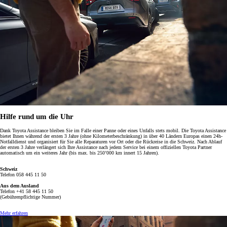
Hilfe rund um die Uhr
Dank Toyota Assistance bleiben Sie im Falle einer Panne oder eines Unfalls stets mobil. Die Toyota Assistance
bietet Ihnen während der ersten 3 Jahre (ohne Kilometerbeschränkung) in über 40 Ländern Europas einen 24h-
Notfalldienst und organisiert für Sie alle Reparaturen vor Ort oder die Rückreise in die Schweiz.
Nach Ablauf
der ersten 3 Jahre verlängert sich Ihre Assistance nach jedem Service bei einem offiziellen Toyota Partner
automatisch um ein weiteres Jahr (bis max. bis 250’000 km innert 15 Jahren).
Schweiz
Telefon 058 445 11 50
Aus dem Ausland
Telefon +41 58 445 11 50
(Gebührenpflichtige Nummer)
Mehr erfahren