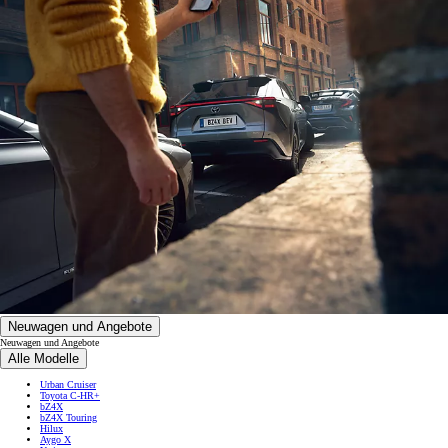
Neuwagen und Angebote
Neuwagen und Angebote
Alle Modelle
Urban Cruiser
Toyota C-HR+
bZ4X
bZ4X Touring
Hilux
Aygo X