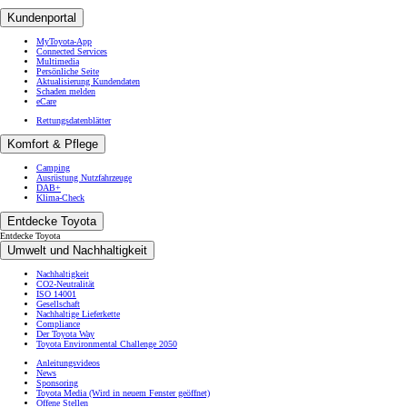
Kundenportal
MyToyota-App
Connected Services
Multimedia
Persönliche Seite
Aktualisierung Kundendaten
Schaden melden
eCare
Rettungsdatenblätter
Komfort & Pflege
Camping
Ausrüstung Nutzfahrzeuge
DAB+
Klima-Check
Entdecke Toyota
Entdecke Toyota
Umwelt und Nachhaltigkeit
Nachhaltigkeit
CO2-Neutralität
ISO 14001
Gesellschaft
Nachhaltige Lieferkette
Compliance
Der Toyota Way
Toyota Environmental Challenge 2050
Anleitungsvideos
News
Sponsoring
Toyota Media
(Wird in neuem Fenster geöffnet)
Offene Stellen