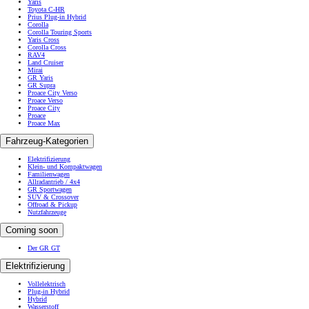
Yaris
Toyota C-HR
Prius Plug-in Hybrid
Corolla
Corolla Touring Sports
Yaris Cross
Corolla Cross
RAV4
Land Cruiser
Mirai
GR Yaris
GR Supra
Proace City Verso
Proace Verso
Proace City
Proace
Proace Max
Fahrzeug-Kategorien
Elektrifizierung
Klein- und Kompaktwagen
Familienwagen
Allradantrieb / 4x4
GR Sportwagen
SUV & Crossover
Offroad & Pickup
Nutzfahrzeuge
Coming soon
Der GR GT
Elektrifizierung
Vollelektrisch
Plug-in Hybrid
Hybrid
Wasserstoff