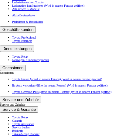
Ladestationen von Toyota
Ladestation konfigurieren
(Wird in neuem Fenster geöffnet)
Alle unsere E-Modelle
Aktuelle Angebote
Preislisten & Broschüren
Geschäftskunden
Toyota Professional
Toyota Business
Dienstleistungen
Toyota Relax
Neuwagen Kundenversprechen
Occasionen
Occasionen
Toyota kaufen (öffnet in neuem Fenster)
(Wird in neuem Fenster geöffnet)
Ihr Auto verkaufen (öffnet in neuem Fenster)
(Wird in neuem Fenster geöffnet)
Toyota Occasion Plus (öffnet in neuem Fenster)
(Wird in neuem Fenster geöffnet)
Service und Zubehör
Service und Zubehör
Service & Garantie
Toyota Relax
Garantie
Toyota Assistance
Service buchen
Rückrufe
Takata-Airbag Rückruf