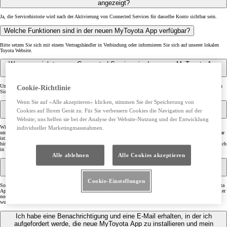
angezeigt?
Ja, die Servicehistorie wird nach der Aktivierung von Connected Services für dasselbe Konto sichtbar sein.
Welche Funktionen sind in der neuen MyToyota App verfügbar?
Bitte setzen Sie sich mit einem Vertragshändler in Verbindung oder informieren Sie sich auf unserer lokalen
Toyota Website.
Was muss ich tun, um Connected Services in der neuen MyToyota App
nutzen zu können?
Um Connected Services zu nutzen: Registrieren Sie Ihr Konto, fügen Sie Ihr Fahrzeug zur App hinzu, wählen
Cookie-Richtlinie
Sie die Dienste aus, die Sie aktivieren möchten und akzeptieren Sie die Nutzungsbedingungen.
Wenn Sie auf «Alle akzeptieren» klicken, stimmen Sie der Speicherung von
Warum kann ich mein Auto in der neuen MyToyota App nicht zum Konto
Cookies auf Ihrem Gerät zu. Für Sie verbessern Cookies die Navigation auf der
hinzufügen?
Website; uns helfen sie bei der Analyse der Website-Nutzung und der Entwicklung
Wir sind gerade dabei, die neue MyToyota App einzuführen und decken damit nach und nach alle Modelle
individueller Marketingmassnahmen.
unserer Produktpalette ab. Sie werden benachrichtigt, wenn die neue MyToyota App für Ihr Fahrzeug verfügbar
ist. Wenn Sie die Benachrichtigung erhalten haben und Ihr Fahrzeug noch nicht zum Konto in der neuen App
hinzufügen können, wenden Sie sich bitte an Ihren Händler oder kontaktieren Sie uns über den Support-Bereich
in der App.
Alle ablehnen
Alle Cookies akzeptieren
Ich verwende die neue MyToyota App, kann ich zur alten Version
zurückkehren?
Cookie-Einstellungen
Sobald ein Fahrzeug zum Konto hinzugefügt wurde, ist es nicht mehr möglich, die alte Version der MyToyota
App für dasselbe Fahrzeug zu verwenden. Wenn Sie jedoch mehr als ein Lexus-Fahrzeug besitzen, ist es immer
noch möglich, die alte App für Modelle zu verwenden, die noch nicht auf die neue App-Version umgestellt
wurden.
Ich habe eine Benachrichtigung und eine E-Mail erhalten, in der ich
aufgefordert werde, die neue MyToyota App zu installieren und mein