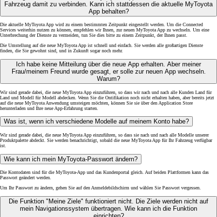
Fahrzeug damit zu verbinden. Kann ich stattdessen die aktuelle MyToyota
App behalten?
Die aktuelle MyToyota App wird zu einem bestimmten Zeitpunkt eingestellt werden. Um die Connected
Services weiterhin nutzen zu können, empfehlen wir Ihnen, zur neuen MyToyota App zu wechseln. Um eine
Unterbrechung der Dienste zu vermeiden, tun Sie dies bitte zu einem Zeitpunkt, der Ihnen passt.
Die Umstellung auf die neue MyToyota App ist schnell und einfach. Sie werden alle großartigen Dienste
finden, die Sie gewohnt sind, und in Zukunft sogar noch mehr.
Ich habe keine Mitteilung über die neue App erhalten. Aber meiner
Frau/meinem Freund wurde gesagt, er solle zur neuen App wechseln.
Warum?
Wir sind gerade dabei, die neue MyToyota App einzuführen, so dass wir nach und nach alle Kunden Land für
Land und Modell für Modell abdecken. Wenn Sie die Ontifikation noch nicht erhalten haben, aber bereits jetzt
auf die neue MyToyota Anwendung umsteigen möchten, können Sie sie über den Application Store
herunterladen und Ihre neue App-Erfahrung starten.
Was ist, wenn ich verschiedene Modelle auf meinem Konto habe?
Wir sind gerade dabei, die neue MyToyota App einzuführen, so dass sie nach und nach alle Modelle unserer
Produktpalette abdeckt. Sie werden benachrichtigt, sobald die neue MyToyota App für Ihr Fahrzeug verfügbar
ist.
Wie kann ich mein MyToyota-Passwort ändern?
Die Kontodaten sind für die MyToyota-App und das Kundenportal gleich. Auf beiden Plattformen kann das
Passwort geändert werden.
Um Ihr Passwort zu ändern, gehen Sie auf den Anmeldebildschirm und wählen Sie Passwort vergessen.
Die Funktion "Meine Ziele" funktioniert nicht. Die Ziele werden nicht auf
mein Navigationssystem übertragen. Wie kann ich die Funktion
einrichten?