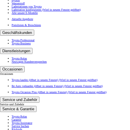
Hybrid
Wasserstoff
Ladestationen von Toyota
Ladestation konfigurieren
(Wird in neuem Fenster geöffnet)
Alle unsere E-Modelle
Aktuelle Angebote
Preislisten & Broschüren
Geschäftskunden
Toyota Professional
Toyota Business
Dienstleistungen
Toyota Relax
Neuwagen Kundenversprechen
Occasionen
Occasionen
Toyota kaufen (öffnet in neuem Fenster)
(Wird in neuem Fenster geöffnet)
Ihr Auto verkaufen (öffnet in neuem Fenster)
(Wird in neuem Fenster geöffnet)
Toyota Occasion Plus (öffnet in neuem Fenster)
(Wird in neuem Fenster geöffnet)
Service und Zubehör
Service und Zubehör
Service & Garantie
Toyota Relax
Garantie
Toyota Assistance
Service buchen
Rückrufe