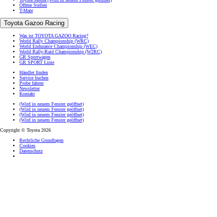
Offene Stellen
T-Mate
Toyota Gazoo Racing
Was ist TOYOTA GAZOO Racing?
World Rally Championship (WRC)
World Endurance Championship (WEC)
World Rally-Raid Championship (W2RC)
GR Sportwagen
GR SPORT Linie
Händler finden
Service buchen
Probe fahren
Newsletter
Kontakt
(Wird in neuem Fenster geöffnet)
(Wird in neuem Fenster geöffnet)
(Wird in neuem Fenster geöffnet)
(Wird in neuem Fenster geöffnet)
Copyright © Toyota 2026
Rechtliche Grundlagen
Cookies
Datenschutz