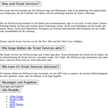
Was sind Smart Services?
Die Smart Services bestehen aus der MyToyota App und Multimedia. Jede Suite beherbergt eine eigene Reihe
von Funktionen, die die Sicherheit des Fahrers und die rechtzeitige Ankunft am Zielort verbessern.
Mit der MyToyota App können Sie mit Ihrem Auto kommunizieren, egal wo Sie sind. Je nach Smart Connect-
Fahrzeug können Sie eine oder mehrere dieser Funktionen nutzen: Suche nach Parkplätzen auf der Straße oder
abseits davon, Suche nach Tankstellen, Navigation mit Echtzeit-Informationen über Ereignisse auf der Straße
oder Sprachbefehle für Ihr Fahrzeug.
Zurzeit sind die Smart Services nur für den New Yaris und den Yaris Cross verfügbar.
Wie lange bleiben die Smart Services aktiv?
Die Smart Services der MyToyota App sind 4 Jahre lang aktiv. Toyota übernimmt die Kosten für die Daten, die
zur Bereitstellung der Smart Services verwendet werden, für 4 Jahre. Die MyToyota App funktioniert auch dann
noch, wenn die Smart Services nicht mehr aktiv sind.
Wie kann ich Smart Services aktivieren?
Sie können einfach die MyToyota-App verwenden, um den QR-Code zu scannen, der auf dem Multimediagerät
im Auto generiert wurde, oder ihn manuell in der App eingeben.
Neuwagen und Angebote
Neuwagen und Angebote
Alle Modelle
Urban Cruiser
Toyota C-HR+
bZ4X
bZ4X Touring
Hilux