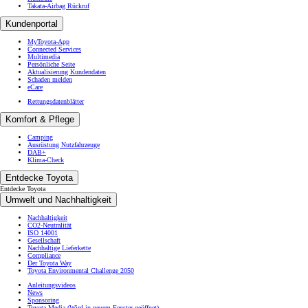
Takata-Airbag Rückruf
Kundenportal
MyToyota-App
Connected Services
Multimedia
Persönliche Seite
Aktualisierung Kundendaten
Schaden melden
eCare
Rettungsdatenblätter
Komfort & Pflege
Camping
Ausrüstung Nutzfahrzeuge
DAB+
Klima-Check
Entdecke Toyota
Entdecke Toyota
Umwelt und Nachhaltigkeit
Nachhaltigkeit
CO2-Neutralität
ISO 14001
Gesellschaft
Nachhaltige Lieferkette
Compliance
Der Toyota Way
Toyota Environmental Challenge 2050
Anleitungsvideos
News
Sponsoring
Toyota Media
(Wird in neuem Fenster geöffnet)