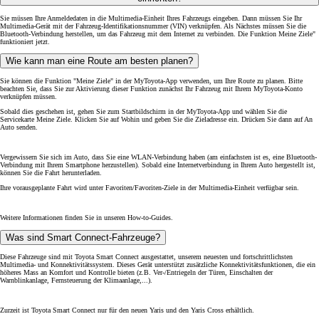
Sie müssen Ihre Anmeldedaten in die Multimedia-Einheit Ihres Fahrzeugs eingeben. Dann müssen Sie Ihr
Multimedia-Gerät mit der Fahrzeug-Identifikationsnummer (VIN) verknüpfen. Als Nächstes müssen Sie die
Bluetooth-Verbindung herstellen, um das Fahrzeug mit dem Internet zu verbinden. Die Funktion Meine Ziele"
funktioniert jetzt.
Wie kann man eine Route am besten planen?
Sie können die Funktion "Meine Ziele" in der MyToyota-App verwenden, um Ihre Route zu planen. Bitte
beachten Sie, dass Sie zur Aktivierung dieser Funktion zunächst Ihr Fahrzeug mit Ihrem MyToyota-Konto
verknüpfen müssen.
Sobald dies geschehen ist, gehen Sie zum Startbildschirm in der MyToyota-App und wählen Sie die
Servicekarte Meine Ziele. Klicken Sie auf Wohin und geben Sie die Zieladresse ein. Drücken Sie dann auf An
Auto senden.
Vergewissern Sie sich im Auto, dass Sie eine WLAN-Verbindung haben (am einfachsten ist es, eine Bluetooth-
Verbindung mit Ihrem Smartphone herzustellen). Sobald eine Internetverbindung in Ihrem Auto hergestellt ist,
können Sie die Fahrt herunterladen.
Ihre vorausgeplante Fahrt wird unter Favoriten/Favoriten-Ziele in der Multimedia-Einheit verfügbar sein.
Weitere Informationen finden Sie in unseren How-to-Guides.
Was sind Smart Connect-Fahrzeuge?
Diese Fahrzeuge sind mit Toyota Smart Connect ausgestattet, unserem neuesten und fortschrittlichsten
Multimedia- und Konnektivitätssystem. Dieses Gerät unterstützt zusätzliche Konnektivitätsfunktionen, die ein
höheres Mass an Komfort und Kontrolle bieten (z.B. Ver-/Entriegeln der Türen, Einschalten der
Warnblinkanlage, Fernsteuerung der Klimaanlage,...).
Zurzeit ist Toyota Smart Connect nur für den neuen Yaris und den Yaris Cross erhältlich.