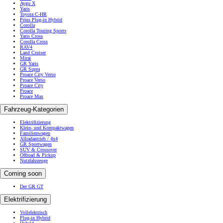
Aygo X
Yaris
Toyota C-HR
Prius Plug-in Hybrid
Corolla
Corolla Touring Sports
Yaris Cross
Corolla Cross
RAV4
Land Cruiser
Mirai
GR Yaris
GR Supra
Proace City Verso
Proace Verso
Proace City
Proace
Proace Max
Fahrzeug-Kategorien
Elektrifizierung
Klein- und Kompaktwagen
Familienwagen
Allradantrieb / 4x4
GR Sportwagen
SUV & Crossover
Offroad & Pickup
Nutzfahrzeuge
Coming soon
Der GR GT
Elektrifizierung
Vollelektrisch
Plug-in Hybrid