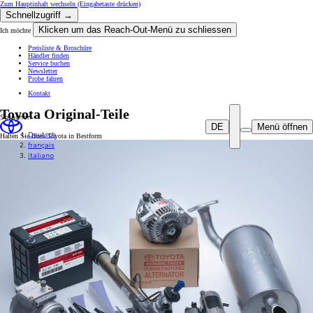
Zum Hauptinhalt wechseln
(Eingabetaste drücken)
Schnellzugriff →
Klicken um das Reach-Out-Menü zu schliessen
Ich möchte
Preisliste & Broschüre
Händler finden
Service buchen
Newsletter
Probe fahren
Kontakt
Toyota Original-Teile
Sprachen
DE
Menü öffnen
Deutsch
Halten Sie Ihren Toyota in Bestform
français
italiano