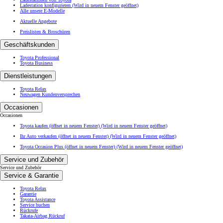
Ladestation konfigurieren
(Wird in neuem Fenster geöffnet)
Alle unsere E-Modelle
Aktuelle Angebote
Preislisten & Broschüren
Geschäftskunden
Toyota Professional
Toyota Business
Dienstleistungen
Toyota Relax
Neuwagen Kundenversprechen
Occasionen
Occasionen
Toyota kaufen (öffnet in neuem Fenster)
(Wird in neuem Fenster geöffnet)
Ihr Auto verkaufen (öffnet in neuem Fenster)
(Wird in neuem Fenster geöffnet)
Toyota Occasion Plus (öffnet in neuem Fenster)
(Wird in neuem Fenster geöffnet)
Service und Zubehör
Service und Zubehör
Service & Garantie
Toyota Relax
Garantie
Toyota Assistance
Service buchen
Rückrufe
Takata-Airbag Rückruf