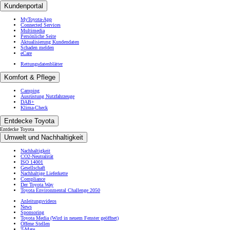
Kundenportal
MyToyota-App
Connected Services
Multimedia
Persönliche Seite
Aktualisierung Kundendaten
Schaden melden
eCare
Rettungsdatenblätter
Komfort & Pflege
Camping
Ausrüstung Nutzfahrzeuge
DAB+
Klima-Check
Entdecke Toyota
Entdecke Toyota
Umwelt und Nachhaltigkeit
Nachhaltigkeit
CO2-Neutralität
ISO 14001
Gesellschaft
Nachhaltige Lieferkette
Compliance
Der Toyota Way
Toyota Environmental Challenge 2050
Anleitungsvideos
News
Sponsoring
Toyota Media
(Wird in neuem Fenster geöffnet)
Offene Stellen
T-Mate