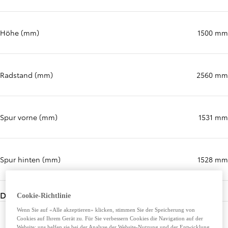
Höhe (mm)
1500 mm
Radstand (mm)
2560 mm
Spur vorne (mm)
1531 mm
Spur hinten (mm)
1528 mm
Dimensionen Innen
Cookie-Richtlinie
Wenn Sie auf «Alle akzeptieren» klicken, stimmen Sie der Speicherung von
Cookies auf Ihrem Gerät zu. Für Sie verbessern Cookies die Navigation auf der
Website; uns helfen sie bei der Analyse der Website-Nutzung und der Entwicklung