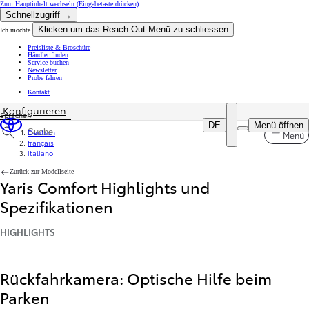
Zum Hauptinhalt wechseln
(Eingabetaste drücken)
Schnellzugriff →
Klicken um das Reach-Out-Menü zu schliessen
Ich möchte
Preisliste & Broschüre
Händler finden
Service buchen
Newsletter
Probe fahren
Kontakt
Konfigurieren
Sprachen
DE
Menü öffnen
Deutsch
Menü
Spezifikationen suchen
français
italiano
Zurück zur Modellseite
Yaris Comfort Highlights und
Spezifikationen
HIGHLIGHTS
Rückfahrkamera: Optische Hilfe beim
Parken