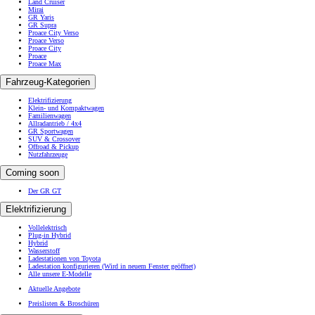
Land Cruiser
Mirai
GR Yaris
GR Supra
Proace City Verso
Proace Verso
Proace City
Proace
Proace Max
Fahrzeug-Kategorien
Elektrifizierung
Klein- und Kompaktwagen
Familienwagen
Allradantrieb / 4x4
GR Sportwagen
SUV & Crossover
Offroad & Pickup
Nutzfahrzeuge
Coming soon
Der GR GT
Elektrifizierung
Vollelektrisch
Plug-in Hybrid
Hybrid
Wasserstoff
Ladestationen von Toyota
Ladestation konfigurieren
(Wird in neuem Fenster geöffnet)
Alle unsere E-Modelle
Aktuelle Angebote
Preislisten & Broschüren