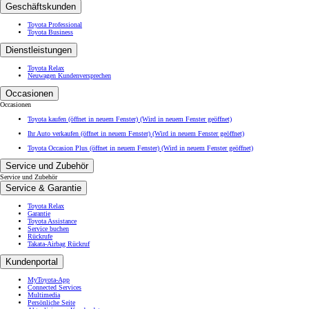
Geschäftskunden
Toyota Professional
Toyota Business
Dienstleistungen
Toyota Relax
Neuwagen Kundenversprechen
Occasionen
Occasionen
Toyota kaufen (öffnet in neuem Fenster)
(Wird in neuem Fenster geöffnet)
Ihr Auto verkaufen (öffnet in neuem Fenster)
(Wird in neuem Fenster geöffnet)
Toyota Occasion Plus (öffnet in neuem Fenster)
(Wird in neuem Fenster geöffnet)
Service und Zubehör
Service und Zubehör
Service & Garantie
Toyota Relax
Garantie
Toyota Assistance
Service buchen
Rückrufe
Takata-Airbag Rückruf
Kundenportal
MyToyota-App
Connected Services
Multimedia
Persönliche Seite