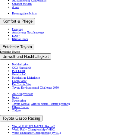
Aktualisierung Kundendaten
Schaden melden
eCare
Rettungsdatenblätter
Komfort & Pflege
Camping
Ausrüstung Nutzfahrzeuge
DAB+
Klima-Check
Entdecke Toyota
Entdecke Toyota
Umwelt und Nachhaltigkeit
Nachhaltigkeit
CO2-Neutralität
ISO 14001
Gesellschaft
Nachhaltige Lieferkette
Compliance
Der Toyota Way
Toyota Environmental Challenge 2050
Anleitungsvideos
News
Sponsoring
Toyota Media
(Wird in neuem Fenster geöffnet)
Offene Stellen
T-Mate
Toyota Gazoo Racing
Was ist TOYOTA GAZOO Racing?
World Rally Championship (WRC)
World Endurance Championship (WEC)