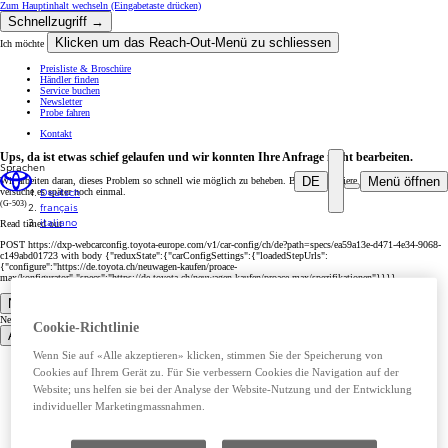
Zum Hauptinhalt wechseln
(Eingabetaste drücken)
Schnellzugriff →
Klicken um das Reach-Out-Menü zu schliessen
Ich möchte
Preisliste & Broschüre
Händler finden
Service buchen
Newsletter
Probe fahren
Kontakt
Ups, da ist etwas schief gelaufen und wir konnten Ihre Anfrage nicht bearbeiten.
Sprachen
DE
Menü öffnen
Wir arbeiten daran, dieses Problem so schnell wie möglich zu beheben. Bitte aktualisiere die Seite jetzt oder
Deutsch
versuche es später noch einmal.
français
(G-503)
italiano
Read timed out
POST https://dxp-webcarconfig.toyota-europe.com/v1/car-config/ch/de?path=specs/ea59a13e-d471-4e34-9068-
c149abd01723 with body {"reduxState":{"carConfigSettings":{"loadedStepUrls":
{"configure":"https://de.toyota.ch/neuwagen-kaufen/proace-
max/konfigurator","specs":"https://de.toyota.ch/neuwagen-kaufen/proace-max/spezifikationen"}}}}
Neuwagen und Angebote
Neuwagen und Angebote
Cookie-Richtlinie
Alle Modelle
Wenn Sie auf «Alle akzeptieren» klicken, stimmen Sie der Speicherung von
Urban Cruiser
Cookies auf Ihrem Gerät zu. Für Sie verbessern Cookies die Navigation auf der
Toyota C-HR+
bZ4X
Website; uns helfen sie bei der Analyse der Website-Nutzung und der Entwicklung
bZ4X Touring
individueller Marketingmassnahmen.
Hilux
Aygo X
Yaris
Toyota C-HR