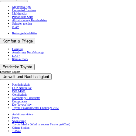
MyToyota-App
Connected Services
Multimedia
Persönliche Seite
Aktualisierung Kundendaten
Schaden melden
eCare
Rettungsdatenblätter
Komfort & Pflege
Camping
Ausrüstung Nutzfahrzeuge
DAB+
Klima-Check
Entdecke Toyota
Entdecke Toyota
Umwelt und Nachhaltigkeit
Nachhaltigkeit
CO2-Neutralität
ISO 14001
Gesellschaft
Nachhaltige Lieferkette
Compliance
Der Toyota Way
Toyota Environmental Challenge 2050
Anleitungsvideos
News
Sponsoring
Toyota Media
(Wird in neuem Fenster geöffnet)
Offene Stellen
T-Mate