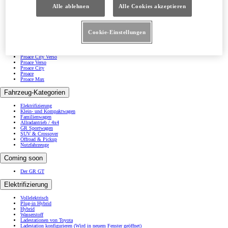
Prius Plug-in Hybrid
Alle ablehnen
Alle Cookies akzeptieren
Corolla
Corolla Touring Sports
Yaris Cross
Corolla Cross
RAV4
Cookie-Einstellungen
Land Cruiser
Mirai
GR Yaris
GR Supra
Proace City Verso
Proace Verso
Proace City
Proace
Proace Max
Fahrzeug-Kategorien
Elektrifizierung
Klein- und Kompaktwagen
Familienwagen
Allradantrieb / 4x4
GR Sportwagen
SUV & Crossover
Offroad & Pickup
Nutzfahrzeuge
Coming soon
Der GR GT
Elektrifizierung
Vollelektrisch
Plug-in Hybrid
Hybrid
Wasserstoff
Ladestationen von Toyota
Ladestation konfigurieren
(Wird in neuem Fenster geöffnet)