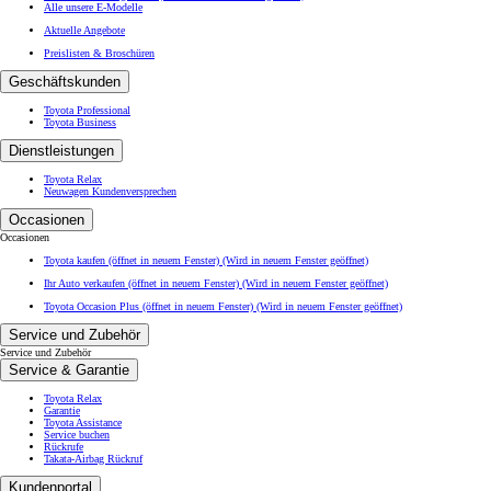
Alle unsere E-Modelle
Aktuelle Angebote
Preislisten & Broschüren
Geschäftskunden
Toyota Professional
Toyota Business
Dienstleistungen
Toyota Relax
Neuwagen Kundenversprechen
Occasionen
Occasionen
Toyota kaufen (öffnet in neuem Fenster)
(Wird in neuem Fenster geöffnet)
Ihr Auto verkaufen (öffnet in neuem Fenster)
(Wird in neuem Fenster geöffnet)
Toyota Occasion Plus (öffnet in neuem Fenster)
(Wird in neuem Fenster geöffnet)
Service und Zubehör
Service und Zubehör
Service & Garantie
Toyota Relax
Garantie
Toyota Assistance
Service buchen
Rückrufe
Takata-Airbag Rückruf
Kundenportal