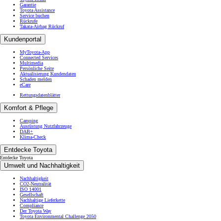
Garantie
Toyota Assistance
Service buchen
Rückrufe
Takata-Airbag Rückruf
Kundenportal
MyToyota-App
Connected Services
Multimedia
Persönliche Seite
Aktualisierung Kundendaten
Schaden melden
eCare
Rettungsdatenblätter
Komfort & Pflege
Camping
Ausrüstung Nutzfahrzeuge
DAB+
Klima-Check
Entdecke Toyota
Entdecke Toyota
Umwelt und Nachhaltigkeit
Nachhaltigkeit
CO2-Neutralität
ISO 14001
Gesellschaft
Nachhaltige Lieferkette
Compliance
Der Toyota Way
Toyota Environmental Challenge 2050