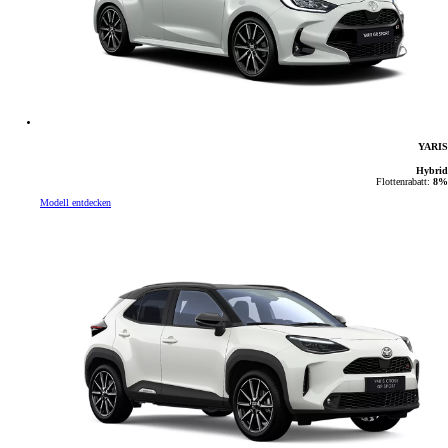
YARIS
Hybrid
Flottenrabatt:
8%
Modell entdecken