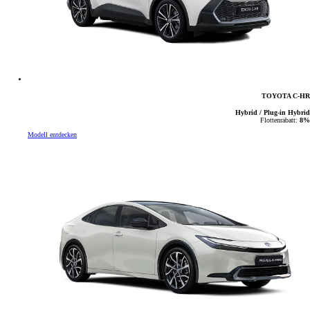
TOYOTA C-HR
Hybrid / Plug-in Hybrid
Flottenrabatt:
8%
Modell entdecken