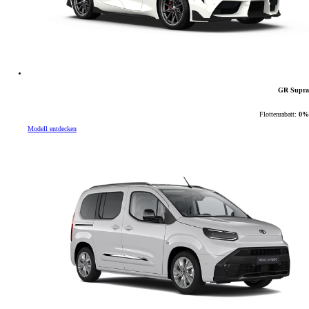
GR Supra
Flottenrabatt:
0%
Modell entdecken