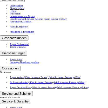
Vollelektrisch
Plug-in Hybrid
Hybrid
Wasserstoff
Ladestationen von Toyota
Ladestation konfigurieren
(Wird in neuem Fenster geöffnet)
Alle unsere E-Modelle
Aktuelle Angebote
Preislisten & Broschüren
Geschäftskunden
Toyota Professional
Toyota Business
Dienstleistungen
Toyota Relax
Neuwagen Kundenversprechen
Occasionen
Occasionen
Toyota kaufen (öffnet in neuem Fenster)
(Wird in neuem Fenster geöffnet)
Ihr Auto verkaufen (öffnet in neuem Fenster)
(Wird in neuem Fenster geöffnet)
Toyota Occasion Plus (öffnet in neuem Fenster)
(Wird in neuem Fenster geöffnet)
Service und Zubehör
Service und Zubehör
Service & Garantie
Toyota Relax