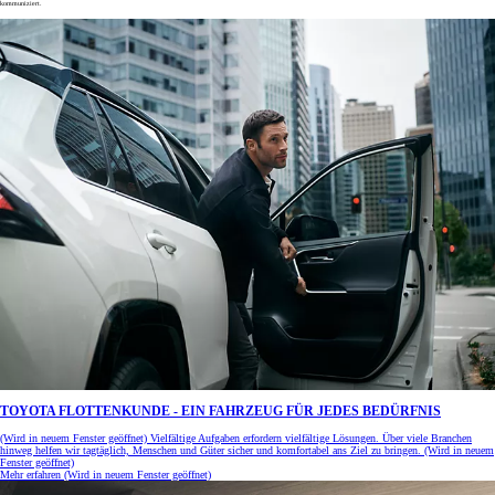
kommuniziert.
TOYOTA FLOTTENKUNDE - EIN FAHRZEUG FÜR JEDES BEDÜRFNIS
(Wird in neuem Fenster geöffnet)
Vielfältige Aufgaben erfordern vielfältige Lösungen. Über viele Branchen
hinweg helfen wir tagtäglich, Menschen und Güter sicher und komfortabel ans Ziel zu bringen.
(Wird in neuem
Fenster geöffnet)
Mehr erfahren
(Wird in neuem Fenster geöffnet)