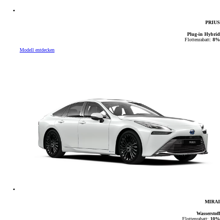
PRIUS
Plug-in Hybrid
Flottenrabatt:
8%
Modell entdecken
MIRAI
Wasserstoff
Flottenrabatt:
10%