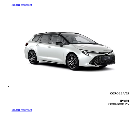
Modell entdecken
COROLLA TS
Hybrid
Flottenrabatt:
8%
Modell entdecken