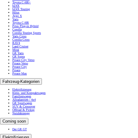
Toyota C-HR+
bZ4X
bZ4X Touring
Hilux
Aygo X
Yaris
Toyota C-HR
Prius Plug-in Hybrid
Corolla
Corolla Touring Sports
Yaris Cross
Corolla Cross
RAV4
Land Cruiser
Mirai
GR Yaris
GR Supra
Proace City Verso
Proace Verso
Proace City
Proace
Proace Max
Fahrzeug-Kategorien
Elektrifizierung
Klein- und Kompaktwagen
Familienwagen
Allradantrieb / 4x4
GR Sportwagen
SUV & Crossover
Offroad & Pickup
Nutzfahrzeuge
Coming soon
Der GR GT
Elektrifizierung