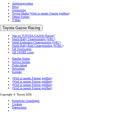
Anleitungsvideos
News
Sponsoring
Toyota Media
(Wird in neuem Fenster geöffnet)
Offene Stellen
T-Mate
Toyota Gazoo Racing
Was ist TOYOTA GAZOO Racing?
World Rally Championship (WRC)
World Endurance Championship (WEC)
World Rally-Raid Championship (W2RC)
GR Sportwagen
GR SPORT Linie
Händler finden
Service buchen
Probe fahren
Newsletter
Kontakt
(Wird in neuem Fenster geöffnet)
(Wird in neuem Fenster geöffnet)
(Wird in neuem Fenster geöffnet)
(Wird in neuem Fenster geöffnet)
Copyright © Toyota 2026
Rechtliche Grundlagen
Cookies
Datenschutz