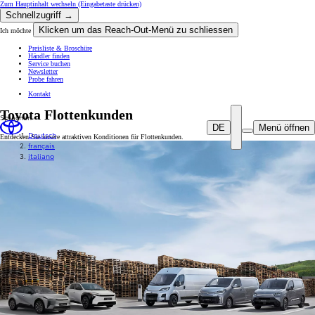
Zum Hauptinhalt wechseln
(Eingabetaste drücken)
Schnellzugriff →
Klicken um das Reach-Out-Menü zu schliessen
Ich möchte
Preisliste & Broschüre
Händler finden
Service buchen
Newsletter
Probe fahren
Kontakt
Toyota Flottenkunden
Sprachen
DE
Menü öffnen
Deutsch
Entdecken Sie unsere attraktiven Konditionen für Flottenkunden.
français
italiano