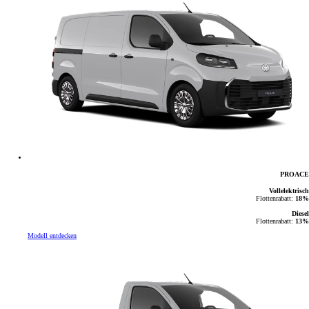
PROACE
Vollelektrisch
Flottenrabatt:
18%
Diesel
Flottenrabatt:
13%
Modell entdecken