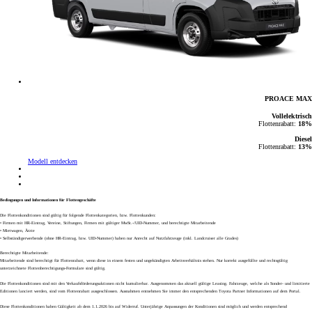
PROACE MAX
Vollelektrisch
Flottenrabatt:
18%
Diesel
Flottenrabatt:
13%
Modell entdecken
Bedingungen und Informationen für Flottengeschäfte
Die Flottenkonditionen sind gültig für folgende Flottenkategorien, bzw. Flottenkunden:
• Firmen mit HR-Eintrag, Vereine, Stiftungen, Firmen mit gültiger MwSt.-/UID-Nummer, und berechtigte Mitarbeitende
• Mietwagen, Ärzte
• Selbständigerwerbende (ohne HR-Eintrag, bzw. UID-Nummer) haben nur Anrecht auf Nutzfahrzeuge (inkl. Landcruiser alle Grades)
Berechtigte Mitarbeitende:
Mitarbeitende sind berechtigt für Flottenrabatt, wenn diese in einem festen und ungekündigten Arbeitsverhältnis stehen. Nur korrekt ausgefüllte und rechtsgültig
unterzeichnete Flottenberechtigungs-Formulare sind gültig.
Die Flottenkonditionen sind mit den Verkaufsförderungsaktionen nicht kumulierbar. Ausgenommen das aktuell gültige Leasing. Fahrzeuge, welche als Sonder- und limitierte
Editionen lanciert werden, sind vom Flottenrabatt ausgeschlossen. Ausnahmen entnehmen Sie immer den entsprechenden Toyota Partner Informationen auf dem Portal.
Diese Flottenkonditionen haben Gültigkeit ab dem 1.1.2026 bis auf Widerruf. Unterjährige Anpassungen der Konditionen sind möglich und werden entsprechend