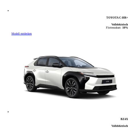
TOYOTA C-HR+
Vollelektrisch
Flottenrabatt:
10%
Modell entdecken
BZ4X
Vollelektrisch