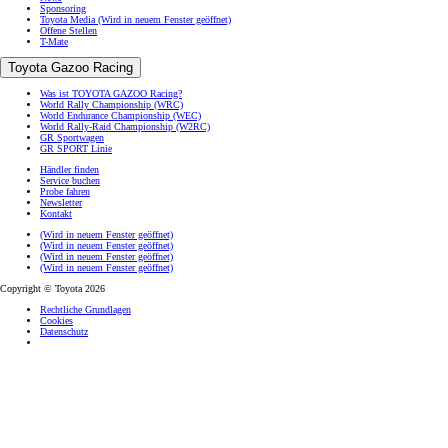
Sponsoring
Toyota Media
(Wird in neuem Fenster geöffnet)
Offene Stellen
T-Mate
Toyota Gazoo Racing
Was ist TOYOTA GAZOO Racing?
World Rally Championship (WRC)
World Endurance Championship (WEC)
World Rally-Raid Championship (W2RC)
GR Sportwagen
GR SPORT Linie
Händler finden
Service buchen
Probe fahren
Newsletter
Kontakt
(Wird in neuem Fenster geöffnet)
(Wird in neuem Fenster geöffnet)
(Wird in neuem Fenster geöffnet)
(Wird in neuem Fenster geöffnet)
Copyright © Toyota 2026
Rechtliche Grundlagen
Cookies
Datenschutz