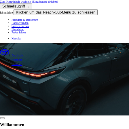
Zum Hauptinhalt wechseln
(Eingabetaste drücken)
Schnellzugriff →
Klicken um das Reach-Out-Menü zu schliessen
Ich möchte
Preisliste & Broschüre
Händler finden
Service buchen
Newsletter
Probe fahren
Kontakt
Sprachen
Deutsch
français
italiano
0:14 / 0:22
Willkommen