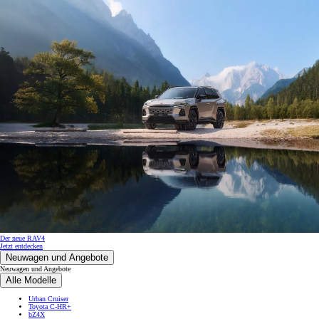
Der neue RAV4
Jetzt entdecken
Neuwagen und Angebote
Neuwagen und Angebote
Alle Modelle
Urban Cruiser
Toyota C-HR+
bZ4X