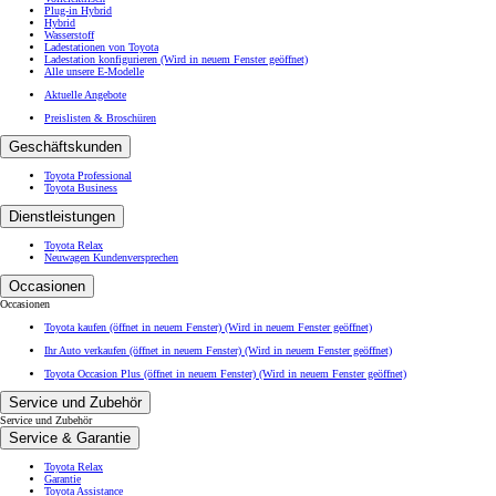
Plug-in Hybrid
Hybrid
Wasserstoff
Ladestationen von Toyota
Ladestation konfigurieren
(Wird in neuem Fenster geöffnet)
Alle unsere E-Modelle
Aktuelle Angebote
Preislisten & Broschüren
Geschäftskunden
Toyota Professional
Toyota Business
Dienstleistungen
Toyota Relax
Neuwagen Kundenversprechen
Occasionen
Occasionen
Toyota kaufen (öffnet in neuem Fenster)
(Wird in neuem Fenster geöffnet)
Ihr Auto verkaufen (öffnet in neuem Fenster)
(Wird in neuem Fenster geöffnet)
Toyota Occasion Plus (öffnet in neuem Fenster)
(Wird in neuem Fenster geöffnet)
Service und Zubehör
Service und Zubehör
Service & Garantie
Toyota Relax
Garantie
Toyota Assistance