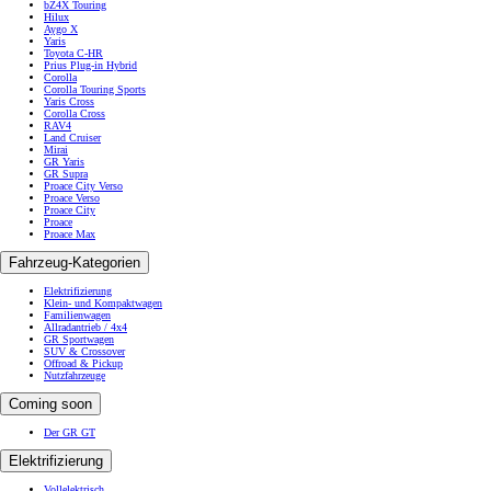
bZ4X Touring
Hilux
Aygo X
Yaris
Toyota C-HR
Prius Plug-in Hybrid
Corolla
Corolla Touring Sports
Yaris Cross
Corolla Cross
RAV4
Land Cruiser
Mirai
GR Yaris
GR Supra
Proace City Verso
Proace Verso
Proace City
Proace
Proace Max
Fahrzeug-Kategorien
Elektrifizierung
Klein- und Kompaktwagen
Familienwagen
Allradantrieb / 4x4
GR Sportwagen
SUV & Crossover
Offroad & Pickup
Nutzfahrzeuge
Coming soon
Der GR GT
Elektrifizierung
Vollelektrisch