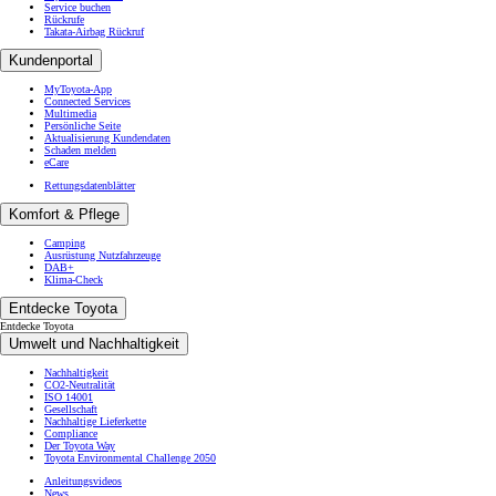
Service buchen
Rückrufe
Takata-Airbag Rückruf
Kundenportal
MyToyota-App
Connected Services
Multimedia
Persönliche Seite
Aktualisierung Kundendaten
Schaden melden
eCare
Rettungsdatenblätter
Komfort & Pflege
Camping
Ausrüstung Nutzfahrzeuge
DAB+
Klima-Check
Entdecke Toyota
Entdecke Toyota
Umwelt und Nachhaltigkeit
Nachhaltigkeit
CO2-Neutralität
ISO 14001
Gesellschaft
Nachhaltige Lieferkette
Compliance
Der Toyota Way
Toyota Environmental Challenge 2050
Anleitungsvideos
News