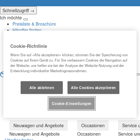
(Eingabetaste
Zum Hauptinhalt wechseln
drücken)
Schnellzugriff →
Ich möchte
Klicken
Preisliste & Broschüre
um
Händler finden
das
Service buchen
Reach-
Newsletter
Cookie-Richtlinie
Out-
Probe fahren
Menü
Wenn Sie auf «Alle akzeptieren» klicken, stimmen Sie der Speicherung von
Kontakt
zu
Cookies auf Ihrem Gerät zu. Für Sie verbessern Cookies die Navigation auf
schliessen
der Website; uns helfen sie bei der Analyse der Website-Nutzung und der
Entwicklung individueller Marketingmassnahmen.
DE
SOMETHING WENT
ö
Alle ablehnen
Alle Cookies akzeptieren
WRONG
Cookie-Einstellungen
Neuwagen und Angebote
Occasionen
Service 
Neuwagen und Angebote
Occasionen
Service un