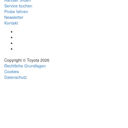
Händler finden
Service buchen
Probe fahren
Newsletter
Kontakt
(Wird
in
(Wird
neuem
in
(Wird
Fenster
neuem
in
(Wird
geöffnet)
Fenster
neuem
in
geöffnet)
Fenster
neuem
Copyright © Toyota 2026
geöffnet)
Fenster
Rechtliche Grundlagen
geöffnet)
Cookies
Datenschutz